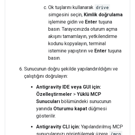
Ok tuşlarını kullanarak
drive
simgesini seçin,
Kimlik doğrulama
işlemine gidin ve
Enter
tuşuna
basın. Tarayıcınızda oturum açma
akışını tamamlayın, yetkilendirme
kodunu kopyalayın, terminal
istemine yapıştırın ve
Enter
tuşuna
basın.
Sunucunun doğru şekilde yapılandırıldığını ve
çalıştığını doğrulayın:
Antigravity IDE veya GUI için:
Özelleştirmeler
>
Yüklü MCP
Sunucuları
bölümündeki sunucunun
yanında
Oturumu kapat
düğmesi
gösterilir.
Antigravity CLI için:
Yapılandırılmış MCP
sunucularınızı görüntülemek üzere
/mcp