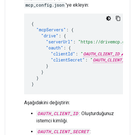
mcp_config.json
'ye ekleyin:
{
"mcpServers"
:
{
"drive"
:
{
"serverUrl"
:
"https://drivemcp.googl
"oauth"
:
{
"clientId"
:
"
OAUTH_CLIENT_ID
"
,
"clientSecret"
:
"
OAUTH_CLIENT_SECR
}
}
}
}
Aşağıdakini değiştirin:
OAUTH_CLIENT_ID
: Oluşturduğunuz
istemci kimliği.
OAUTH_CLIENT_SECRET
: