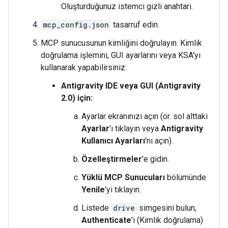
Oluşturduğunuz istemci gizli anahtarı.
mcp_config.json
tasarruf edin.
MCP sunucusunun kimliğini doğrulayın. Kimlik
doğrulama işlemini, GUI ayarlarını veya KSA'yı
kullanarak yapabilirsiniz:
Antigravity IDE veya GUI (Antigravity
2.0) için:
Ayarlar ekranınızı açın (ör. sol alttaki
Ayarlar
'ı tıklayın veya
Antigravity
Kullanıcı Ayarları
'nı açın).
Özelleştirmeler
'e gidin.
Yüklü MCP Sunucuları
bölümünde
Yenile
'yi tıklayın.
Listede
drive
simgesini bulun,
Authenticate
'i (Kimlik doğrulama)