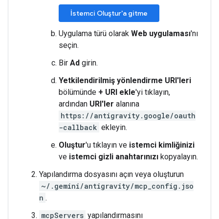
İstemci Oluştur'a gitme
Uygulama türü olarak
Web uygulaması
'nı
seçin.
Bir
Ad
girin.
Yetkilendirilmiş yönlendirme URI'leri
bölümünde
+ URI ekle
'yi tıklayın,
ardından
URI'ler
alanına
https://antigravity.google/oauth
-callback
ekleyin.
Oluştur
'u tıklayın ve
istemci kimliğinizi
ve
istemci gizli anahtarınızı
kopyalayın.
Yapılandırma dosyasını açın veya oluşturun
~/.gemini/antigravity/mcp_config.jso
n
.
mcpServers
yapılandırmasını