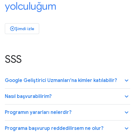
yolculuğum
Şimdi izle
play_circle_outlined
SSS
keyboard_arrow_up
Google Geliştirici Uzmanları'na kimler katılabilir?
keyboard_arrow_up
Nasıl başvurabilirim?
keyboard_arrow_up
Programın yararları nelerdir?
keyboard_arrow_up
Programa başvurup reddedilirsem ne olur?