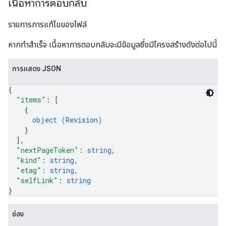
เนื้อหาการตอบกลับ
รายการการแก้ไขของไฟล์
หากทำสำเร็จ เนื้อหาการตอบกลับจะมีข้อมูลซึ่งมีโครงสร้างดังต่อไปนี้
การแสดง JSON
{
"items"
: 
[
{
object (
Revision
)
}
]
,
"nextPageToken"
: 
string
,
"kind"
: 
string
,
"etag"
: 
string
,
"selfLink"
: 
string
}
ช่อง