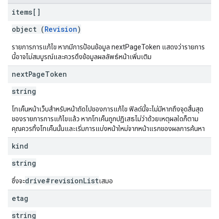
items[]
object (
Revision
)
รายการการแก้ไข หากมีการป้อนข้อมูล nextPageToken แสดงว่ารายการ
นี้อาจไม่สมบูรณ์และควรดึงข้อมูลผลลัพธ์หน้าเพิ่มเติม
next
Page
Token
string
โทเค็นหน้าเว็บสำหรับหน้าถัดไปของการแก้ไข ฟิลด์นี้จะไม่มีหากถึงจุดสิ้นสุด
ของรายการการแก้ไขแล้ว หากโทเค็นถูกปฏิเสธไม่ว่าด้วยเหตุผลใดก็ตาม
คุณควรทิ้งโทเค็นนั้นและเริ่มการแบ่งหน้าใหม่จากหน้าแรกของผลการค้นหา
kind
string
drive#revisionList
ซึ่งจะ
เสมอ
etag
string