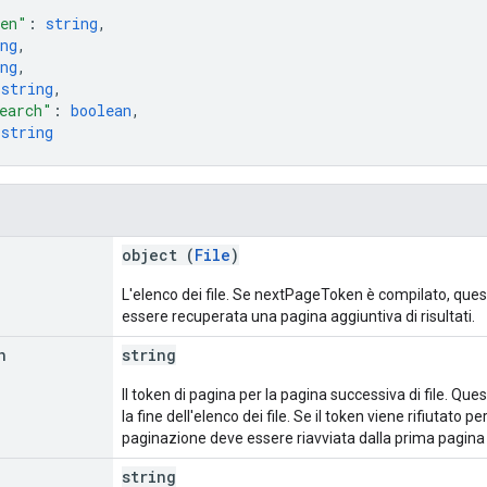
ken"
: 
string
,
ng
,
ng
,
 
string
,
earch"
: 
boolean
,
 
string
object (
File
)
L'elenco dei file. Se nextPageToken è compilato, que
essere recuperata una pagina aggiuntiva di risultati.
n
string
Il token di pagina per la pagina successiva di file. Qu
la fine dell'elenco dei file. Se il token viene rifiutato 
paginazione deve essere riavviata dalla prima pagina de
string