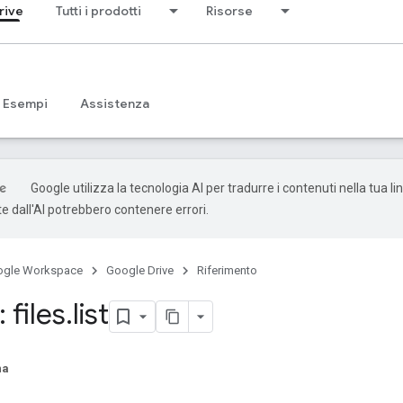
rive
Tutti i prodotti
Risorse
Esempi
Assistenza
Google utilizza la tecnologia AI per tradurre i contenuti nella tua li
e dall'AI potrebbero contenere errori.
ogle Workspace
Google Drive
Riferimento
 files
.
list
na