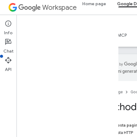
Home page
Google D
Workspace
Google Drive
Info
Panoramica
Guide
Riferimento
Server MCP
Chat
API
traduzioni generat
API Drive
v3
Home page
Go
v2
Riepilogo delle risorse
Method:
Risorse REST
informazioni
Su questa pagi
app
Richiesta HTTP
modifica