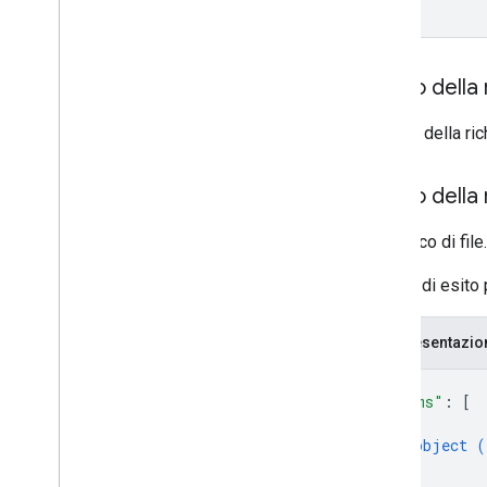
Corpo della 
Il corpo della r
Corpo della 
Un elenco di file.
In caso di esito 
Rappresentazi
{
"items"
: 
[
{
object (
}