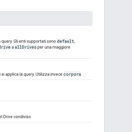
default
a query. Gli enti supportati sono
,
drive
allDrives
a
per una maggiore
corpora
 si applica la query. Utilizza invece
.
el Drive condiviso.