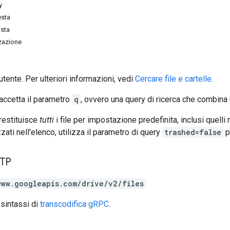
y
esta
osta
zzazione
l'utente. Per ulteriori informazioni, vedi
Cercare file e cartelle
.
ccetta il parametro
q
, ovvero una query di ricerca che combina u
restituisce
tutti
i file per impostazione predefinita, inclusi quelli 
ati nell'elenco, utilizza il parametro di query
trashed=false
pe
TTP
www.googleapis.com/drive/v2/files
 sintassi di
transcodifica gRPC
.