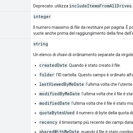
includeItemsFromAllDrives
Deprecato: utilizza
.
integer
Il numero massimo di file da restituire per pagina. È pos
vuote anche prima del raggiungimento della fine dell'el
string
Un elenco di chiavi di ordinamento separate da virgole.
createdDate
: Quando è stato creato il file.
folder
: l'ID cartella. Questo campo è ordinato a
lastViewedByMeDate
: l'ultima volta che l'utente 
modifiedByMeDate
: l'ultima volta che il file è s
modifiedDate
: l'ultima volta che il file è stato 
quotaBytesUsed
: il numero di byte della quota di
recency
: il timestamp più recente dei campi data e
sharedWithMeDate
: quando il file è stato condiv