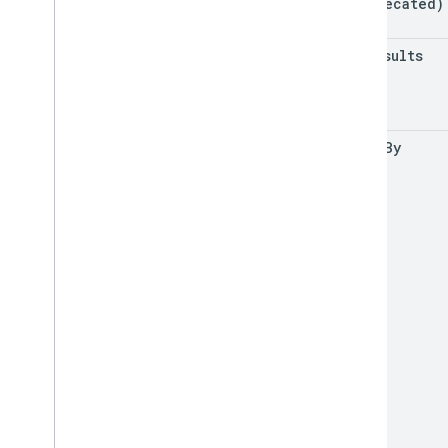
(deprecated)
Tipi MIME di esportazione
Ruoli e autorizzazioni
max
Results
Classificatori di regioni
Differenze tra i Drive condivisi e Il mio
Drive
Limiti di utilizzo
order
By
Drive Activity API
v2
Librerie client
Download della libreria client
API Drive Labels
v2
v2beta
Librerie client
Limiti di utilizzo
API Google Picker