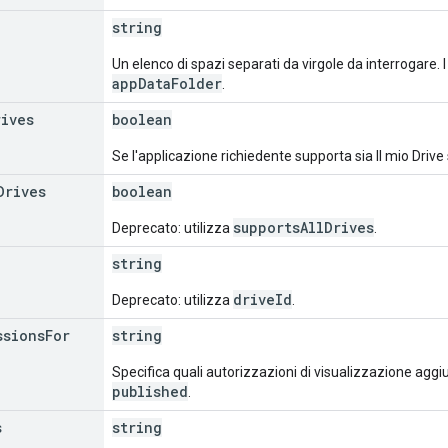
string
Un elenco di spazi separati da virgole da interrogare. 
appDataFolder
.
rives
boolean
Se l'applicazione richiedente supporta sia Il mio Drive s
Drives
boolean
supportsAllDrives
Deprecato: utilizza
.
string
driveId
Deprecato: utilizza
.
ssions
For
string
Specifica quali autorizzazioni di visualizzazione aggiu
published
.
s
string