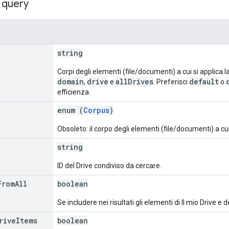
 query
string
Corpi degli elementi (file/documenti) a cui si applica l
domain
drive
allDrives
default
,
e
. Preferisci
o
efficienza.
enum (
Corpus
)
Obsoleto: il corpo degli elementi (file/documenti) a cui
string
ID del Drive condiviso da cercare.
From
All
boolean
Se includere nei risultati gli elementi di Il mio Drive e d
rive
Items
boolean