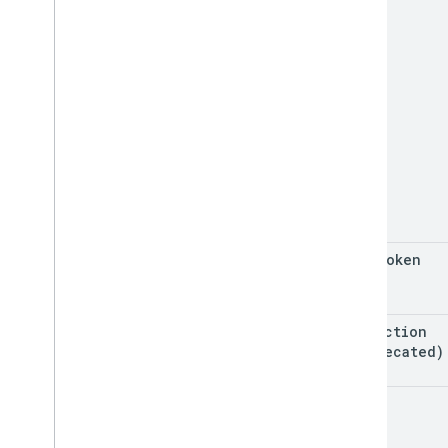
Riepilogo
Corsi
Enum
Interfacce
Alias del tipo
page
Token
projection
(deprecated)
q