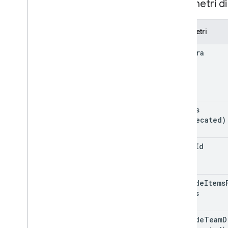
Parametri di
trash
recuperare
Parametri
update
guarda
corpora
genitori
autorizzazioni
proprietà
di risposte
corpus
revisions
(deprecated)
Tipi
Etichetta
drive
Id
Modified
Date
Behavior
Proiezione
Utente
include
Items
Visibilità
Drives
Librerie client
Termini e operatori delle query di ricerca
include
Team
D
Tipi MIME supportati