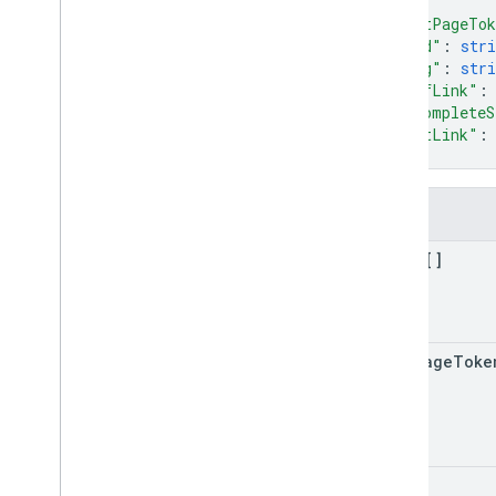
]
,
"nextPageTo
"kind"
: 
stri
"etag"
: 
stri
"selfLink"
:
"incompleteS
"nextLink"
:
}
Campi
items[]
next
Page
Toke
kind