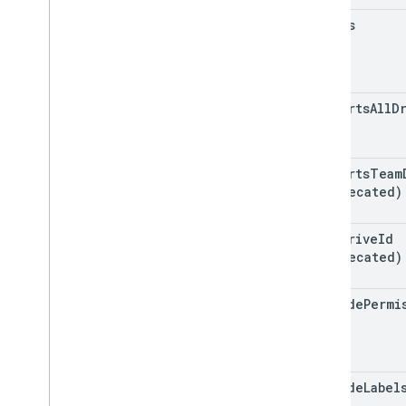
spaces
supports
All
D
supports
Team
(deprecated)
team
Drive
Id
(deprecated)
include
Permi
View
include
Label