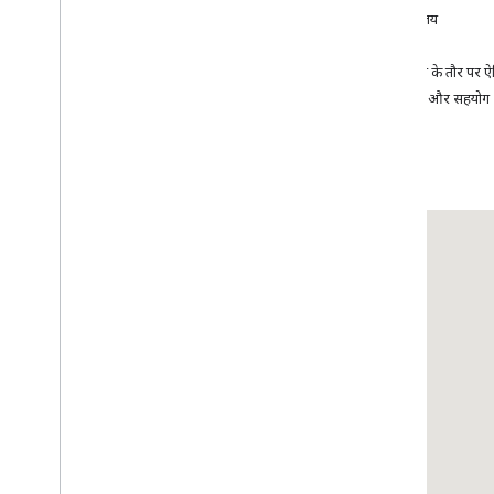
समस्या का हल
पुस्तकालय
सेवाएं
शिक्षण सामग्री
उदाहरण के तौर पर ऐ
एचटीएमएल का इस्तेमाल करके
,
मार्कर वाला
सहायता और सहयोग
Google Maps जोड़ना
Java
Script का इस्तेमाल करके
,
मार्कर के साथ
Google Maps जोड़ना
React ऐप्लिकेशन में Google मैप जोड़ना
मौजूदा जगह की जानकारी दिखाना
क्लस्टर मार्कर
सिद्धान्त
वर्शन
स्थानीय भाषा के अनुसार
सबसे सही तरीके
Type
Script
वादे
बुनियादी मैप