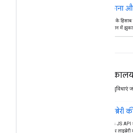
Geo
JSON
झुकाना और
डेटा लेयर
हीटमैप (अब सेवा में नहीं है)
प्रोग्राम के हिसा
ट्रैफ़िक
,
बस
,
मेट्रो वगैरह और साइकल चलाने के
डाइमेंशन में झुक
रास्ते की लेयर
सेवाएं
ऊंचाई
जियोकोडिंग
ज़्यादा से ज़्यादा ज़ूम की गई इमेज
सड़क दृश्य
पुस्तकाल
अन्य लाइब्रेरी
ज़्यादा सुविधाएं 
खास जानकारी
एयर क्वालिटी मीटर विजेट (एक्सपेरिमेंट के
तौर पर)
लाइब्रेरी
ड्रॉइंग लाइब्रेरी (बहिष्कृत)
जियोमेट्री लाइब्रेरी
Maps JS API क
विज़ुअलाइज़ेशन लाइब्रेरी (अब इस्तेमाल नहीं
उपलब्ध लाइब्रेरी 
की जाती)