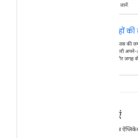
तरीका जानें.
ओपन सोर्स लाइब्रेरी
ज़्यादा गाइड
Google Loader को माइग्रेट करने से जुड़ी गाइड
जगहों की ल
जगह की जानकारी वाले फ़ील्ड का माइग्रेशन
(open
_
now
,
utc
_
offset)
आस-पास की जगहे
v2 से v3 पर अपग्रेड करना
जानकारी अपने-आ
करें, और जगह क
देखें.
सेवाएं
अपने वेब ऐप्लिके