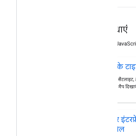
जगहों की जानकारी देने वाली गाइड
रास्तों के साथ काम करना
सुविधाएं
खास जानकारी
शुरू करना
डेमो आज़माएं
Maps JavaScript 
रास्ते की क्लास
Route Matrix क्लास
डेटा को दूसरी जगह भेजने से जुड़ी गाइड
मैप के टा
संसाधन
सड़क, सैटलाइट, 
पते की पुष्टि करना
कस्टम मैप दिखाए
खास जानकारी
डेमो आज़माएं
शुरू करना
पते की पुष्टि करना
यूज़र इंटर
मूल जवाब को समझना
कंट्रोल
पुष्टि का जवाब मैनेज करना