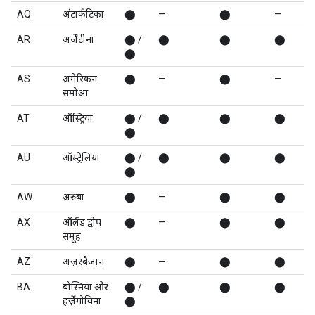
AQ
अंटार्कटिका
⬤
—
⬤
—
AR
अर्जेंटीना
⬤ /
⬤
⬤
⬤
⬤
AS
अमेरिकन
⬤
—
⬤
—
समोआ
AT
ऑस्ट्रिया
⬤ /
⬤
⬤
⬤
⬤
AU
ऑस्ट्रेलिया
⬤ /
⬤
⬤
⬤
⬤
AW
अरुबा
⬤
—
⬤
⬤
AX
ऑलैंड द्वीप
⬤
—
⬤
⬤
समूह
AZ
अज़रबैजान
⬤
—
⬤
⬤
BA
बोस्निया और
⬤ /
⬤
⬤
⬤
हर्ज़ेगोविना
⬤