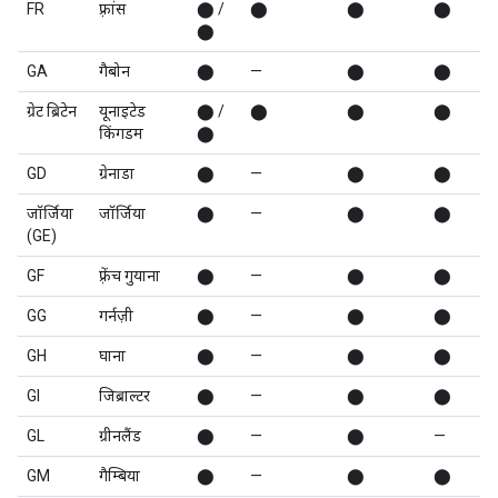
FR
फ़्रांस
⬤ /
⬤
⬤
⬤
⬤
GA
गैबोन
⬤
—
⬤
⬤
ग्रेट ब्रिटेन
यूनाइटेड
⬤ /
⬤
⬤
⬤
किंगडम
⬤
GD
ग्रेनाडा
⬤
—
⬤
⬤
जॉर्जिया
जॉर्जिया
⬤
—
⬤
⬤
(GE)
GF
फ़्रेंच गुयाना
⬤
—
⬤
⬤
GG
गर्नज़ी
⬤
—
⬤
⬤
GH
घाना
⬤
—
⬤
⬤
GI
जिब्राल्टर
⬤
—
⬤
⬤
GL
ग्रीनलैंड
⬤
—
⬤
—
GM
गैम्बिया
⬤
—
⬤
⬤