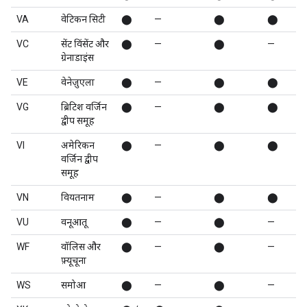
VA
वेटिकन सिटी
⬤
—
⬤
⬤
VC
सेंट विंसेंट और
⬤
—
⬤
—
ग्रेनाडाइंस
VE
वेनेज़ुएला
⬤
—
⬤
⬤
VG
ब्रिटिश वर्जिन
⬤
—
⬤
⬤
द्वीप समूह
VI
अमेरिकन
⬤
—
⬤
⬤
वर्जिन द्वीप
समूह
VN
वियतनाम
⬤
—
⬤
⬤
VU
वनूआतू
⬤
—
⬤
—
WF
वॉलिस और
⬤
—
⬤
—
फ़्यूचूना
WS
समोआ
⬤
—
⬤
—