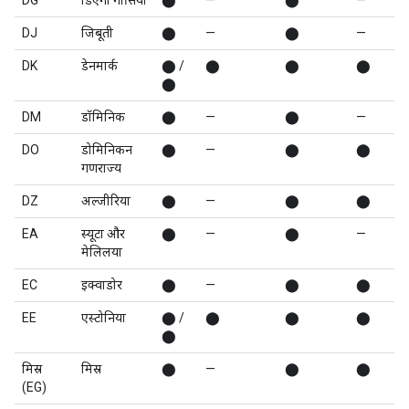
DG
डिएगो गार्सिया
⬤
—
⬤
—
DJ
जिबूती
⬤
—
⬤
—
DK
डेनमार्क
⬤ /
⬤
⬤
⬤
⬤
DM
डॉमिनिक
⬤
—
⬤
—
DO
डोमिनिकन
⬤
—
⬤
⬤
गणराज्य
DZ
अल्जीरिया
⬤
—
⬤
⬤
EA
स्यूटा और
⬤
—
⬤
—
मेलिलया
EC
इक्वाडोर
⬤
—
⬤
⬤
EE
एस्टोनिया
⬤ /
⬤
⬤
⬤
⬤
मिस्र
मिस्र
⬤
—
⬤
⬤
(EG)