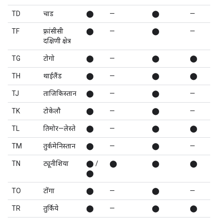
TD
चाड
⬤
—
⬤
—
TF
फ़्रांसीसी
⬤
—
⬤
—
दक्षिणी क्षेत्र
TG
टोगो
⬤
—
⬤
⬤
TH
थाईलैंड
⬤
—
⬤
⬤
TJ
ताजिकिस्तान
⬤
—
⬤
—
TK
टोकेलौ
⬤
—
⬤
—
TL
तिमोर—लेस्ते
⬤
—
⬤
⬤
TM
तुर्कमेनिस्तान
⬤
—
⬤
—
TN
ट्यूनीशिया
⬤ /
⬤
⬤
⬤
⬤
TO
टोंगा
⬤
—
⬤
—
TR
तुर्किये
⬤
—
⬤
⬤