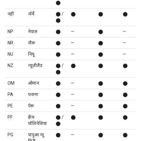
⬤
नहीं
नॉर्वे
⬤ /
⬤
⬤
⬤
⬤
NP
नेपाल
⬤
—
⬤
—
NR
नौरू
⬤
—
⬤
—
NU
नियू
⬤
—
⬤
—
NZ
न्यूज़ीलैंड
⬤ /
⬤
⬤
⬤
⬤
OM
ओमान
⬤
—
⬤
⬤
PA
पनामा
⬤
—
⬤
⬤
PE
पेरू
⬤
—
⬤
⬤
PF
फ़्रेंच
⬤ /
⬤
⬤
⬤
पॉलिनेशिया
⬤
PG
पापुआ न्यू
⬤
—
⬤
⬤