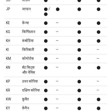
JO
जॉर्डन
⬤
—
⬤
⬤
JP
जापान
⬤ /
⬤
⬤
⬤
⬤
KE
केन्या
⬤
—
⬤
⬤
KG
किर्गिस्तान
⬤
—
⬤
⬤
KH
कंबोडिया
⬤
—
⬤
⬤
KI
किरिबाती
⬤
—
⬤
—
KM
कोमोरोस
⬤
—
⬤
—
KN
सेंट किट्स
⬤
—
⬤
⬤
और नेविस
KP
उत्तर कोरिया
⬤
—
⬤
—
KR
दक्षिण कोरिया
⬤
—
⬤
—
KW
कुवैत
⬤
—
⬤
⬤
KY
केमैन
⬤
—
⬤
⬤