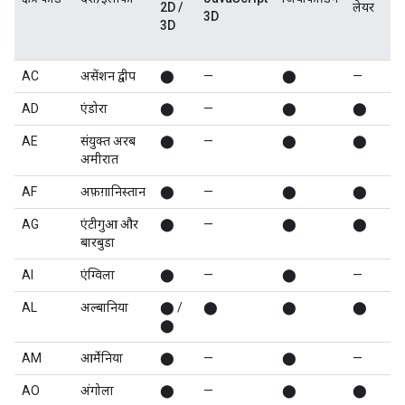
2D /
लेयर
नि
3D
3D
स्
र
AC
असेंशन द्वीप
⬤
—
⬤
—
AD
एंडोरा
⬤
—
⬤
⬤
AE
संयुक्त अरब
⬤
—
⬤
⬤
अमीरात
AF
अफ़ग़ानिस्तान
⬤
—
⬤
⬤
AG
एंटीगुआ और
⬤
—
⬤
⬤
बारबुडा
AI
एंग्विला
⬤
—
⬤
—
AL
अल्बानिया
⬤ /
⬤
⬤
⬤
⬤
AM
आर्मेनिया
⬤
—
⬤
—
AO
अंगोला
⬤
—
⬤
⬤