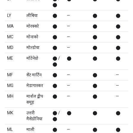
⬤
LY
लीबिया
⬤
—
⬤
⬤
MA
मोरक्को
⬤
—
⬤
⬤
MC
मोनाको
⬤
—
⬤
⬤
MD
मोल्डोवा
⬤
—
⬤
⬤
ME
मोंटेनेग्रो
⬤ /
⬤
⬤
⬤
⬤
MF
सेंट मार्टिन
⬤
—
⬤
—
MG
मेडागास्कर
⬤
—
⬤
—
MH
मार्शल द्वीप
⬤
—
⬤
—
समूह
MK
उत्तरी
⬤ /
⬤
⬤
⬤
मैसेडोनिया
⬤
ML
माली
⬤
—
⬤
⬤