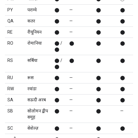
PY
पराग्वे
⬤
—
⬤
⬤
QA
कतर
⬤
—
⬤
⬤
RE
रीयूनियन
⬤
—
⬤
⬤
RO
रोमानिया
⬤ /
⬤
⬤
⬤
⬤
RS
सर्बिया
⬤ /
⬤
⬤
⬤
⬤
RU
रूस
⬤
—
⬤
⬤
RW
रवांडा
⬤
—
⬤
⬤
SA
सऊदी अरब
⬤
—
⬤
⬤
SB
सोलोमन द्वीप
⬤
—
⬤
—
समूह
SC
सेशेल्ज़
⬤
—
⬤
⬤