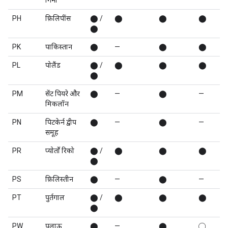
गिनी
PH
फ़िलिपींस
⬤ /
⬤
⬤
⬤
⬤
PK
पाकिस्तान
⬤
—
⬤
⬤
PL
पोलैंड
⬤ /
⬤
⬤
⬤
⬤
PM
सेंट पियरे और
⬤
—
⬤
—
मिकलॉन
PN
पिटकेर्न द्वीप
⬤
—
⬤
—
समूह
PR
प्योर्तो रिको
⬤ /
⬤
⬤
⬤
⬤
PS
फ़िलिस्तीन
⬤
—
⬤
—
PT
पुर्तगाल
⬤ /
⬤
⬤
⬤
⬤
PW
पलाऊ
⬤
—
⬤
◯