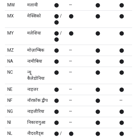
MW
मलावी
⬤
—
⬤
⬤
MX
मेक्सिको
⬤ /
⬤
⬤
⬤
⬤
MY
मलेशिया
⬤ /
⬤
⬤
⬤
⬤
MZ
मोज़ाम्बिक
⬤
—
⬤
⬤
NA
नामीबिया
⬤
—
⬤
⬤
NC
न्यू
⬤
—
⬤
⬤
कैलेडोनिया
NE
नाइजर
⬤
—
⬤
⬤
NF
नॉरफ़ॉक द्वीप
⬤
—
⬤
—
NG
नाइजीरिया
⬤
—
⬤
⬤
NI
निकारागुआ
⬤
—
⬤
⬤
NL
नीदरलैंड्स
⬤ /
⬤
⬤
⬤