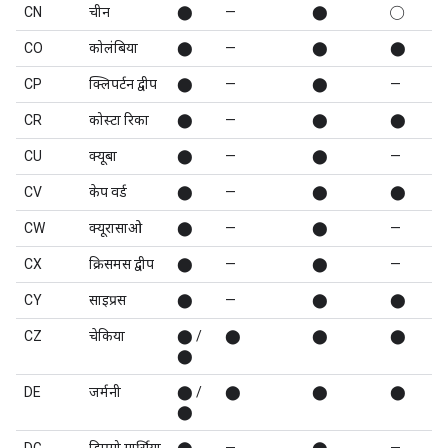
CN
चीन
⬤
—
⬤
◯
CO
कोलंबिया
⬤
—
⬤
⬤
CP
क्लिपर्टन द्वीप
⬤
—
⬤
—
CR
कोस्टा रिका
⬤
—
⬤
⬤
CU
क्यूबा
⬤
—
⬤
—
CV
केप वर्ड
⬤
—
⬤
⬤
CW
क्यूरासाओ
⬤
—
⬤
—
CX
क्रिसमस द्वीप
⬤
—
⬤
—
CY
साइप्रस
⬤
—
⬤
⬤
CZ
चेकिया
⬤ /
⬤
⬤
⬤
⬤
DE
जर्मनी
⬤ /
⬤
⬤
⬤
⬤