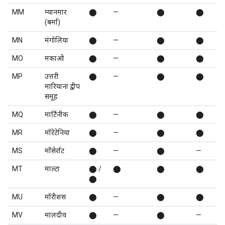
MM
म्यानमार
⬤
—
⬤
⬤
(बर्मा)
MN
मंगोलिया
⬤
—
⬤
⬤
MO
मकाओ
⬤
—
⬤
⬤
MP
उत्तरी
⬤
—
⬤
⬤
मारियाना द्वीप
समूह
MQ
मार्टिनीक
⬤
—
⬤
⬤
MR
मॉरेटेनिया
⬤
—
⬤
⬤
MS
मोंसेर्राट
⬤
—
⬤
—
MT
माल्टा
⬤ /
⬤
⬤
⬤
⬤
MU
मॉरीशस
⬤
—
⬤
⬤
MV
मालदीव
⬤
—
⬤
—