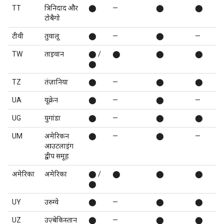
TT
त्रिनिदाद और
⬤
—
⬤
⬤
टोबैगो
टीवी
तुवालू
⬤
—
⬤
—
TW
ताइवान
⬤ /
⬤
⬤
⬤
⬤
TZ
तंज़ानिया
⬤
—
⬤
⬤
UA
यूक्रेन
⬤
—
⬤
—
UG
युगांडा
⬤
—
⬤
⬤
UM
अमेरिकन
⬤
—
⬤
—
आउटलाइंग
द्वीप समूह
अमेरिका
अमेरिका
⬤ /
⬤
⬤
⬤
⬤
UY
उरुग्वे
⬤
—
⬤
⬤
UZ
उज़्बेकिस्तान
⬤
—
⬤
⬤