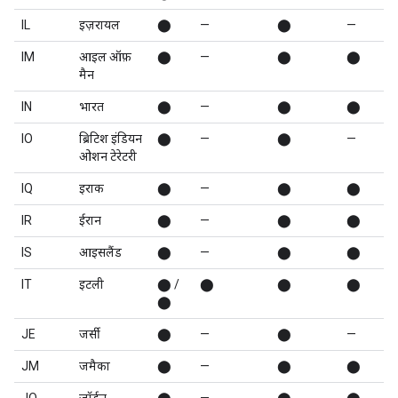
IL
इज़रायल
⬤
—
⬤
—
IM
आइल ऑफ़
⬤
—
⬤
⬤
मैन
IN
भारत
⬤
—
⬤
⬤
IO
ब्रिटिश इंडियन
⬤
—
⬤
—
ओशन टेरेटरी
IQ
इराक
⬤
—
⬤
⬤
IR
ईरान
⬤
—
⬤
⬤
IS
आइसलैंड
⬤
—
⬤
⬤
IT
इटली
⬤ /
⬤
⬤
⬤
⬤
JE
जर्सी
⬤
—
⬤
—
JM
जमैका
⬤
—
⬤
⬤