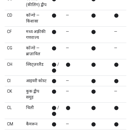
(कीलिंग) द्वीप
CD
कॉन्गो —
⬤
—
⬤
⬤
किंशासा
CF
मध्य अफ़्रीकी
⬤
—
⬤
—
गणराज्य
CG
कॉन्गो —
⬤
—
⬤
—
ब्राज़ाविल
CH
स्विट्ज़रलैंड
⬤ /
⬤
⬤
⬤
⬤
CI
आइवरी कोस्ट
⬤
—
⬤
⬤
CK
कुक द्वीप
⬤
—
⬤
—
समूह
CL
चिली
⬤ /
⬤
⬤
⬤
⬤
CM
कैमरून
⬤
—
⬤
⬤