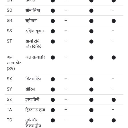
SN
सेनेगल
⬤
—
⬤
⬤
SO
सोमालिया
⬤
—
⬤
—
SR
सूरीनाम
⬤
—
⬤
⬤
SS
दक्षिण सूडान
⬤
—
⬤
—
ST
साओ टोमे
⬤
—
⬤
—
और प्रिंसिपे
अल
अल सल्वाडोर
⬤
—
⬤
⬤
साल्वाडोर
(SV)
SX
सिंट मार्टिन
⬤
—
⬤
—
SY
सीरिया
⬤
—
⬤
—
SZ
इस्वातिनी
⬤
—
⬤
⬤
TA
ट्रिस्टन ड कूना
⬤
—
⬤
—
TC
तुर्क और
⬤
—
⬤
⬤
कैकस द्वीप