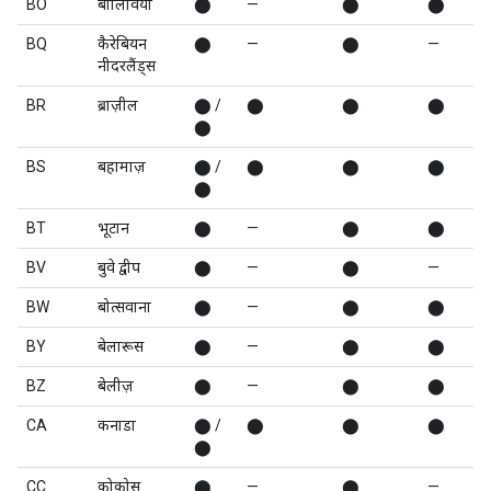
BO
बोलिविया
⬤
—
⬤
⬤
BQ
कैरेबियन
⬤
—
⬤
—
नीदरलैंड्स
BR
ब्राज़ील
⬤ /
⬤
⬤
⬤
⬤
BS
बहामाज़
⬤ /
⬤
⬤
⬤
⬤
BT
भूटान
⬤
—
⬤
⬤
BV
बुवे द्वीप
⬤
—
⬤
—
BW
बोत्सवाना
⬤
—
⬤
⬤
BY
बेलारूस
⬤
—
⬤
⬤
BZ
बेलीज़
⬤
—
⬤
⬤
CA
कनाडा
⬤ /
⬤
⬤
⬤
⬤
CC
कोकोस
⬤
—
⬤
—