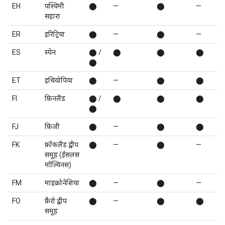
EH
पश्चिमी
⬤
—
⬤
—
सहारा
ER
इरिट्रिया
⬤
—
⬤
—
ES
स्पेन
⬤ /
⬤
⬤
⬤
⬤
ET
इथियोपिया
⬤
—
⬤
⬤
FI
फ़िनलैंड
⬤ /
⬤
⬤
⬤
⬤
FJ
फ़िजी
⬤
—
⬤
⬤
FK
फ़ॉकलैंड द्वीप
⬤
—
⬤
—
समूह (ईसलस
मॉल्विनस)
FM
माइक्रोनेशिया
⬤
—
⬤
—
FO
फ़ैरो द्वीप
⬤
—
⬤
⬤
समूह