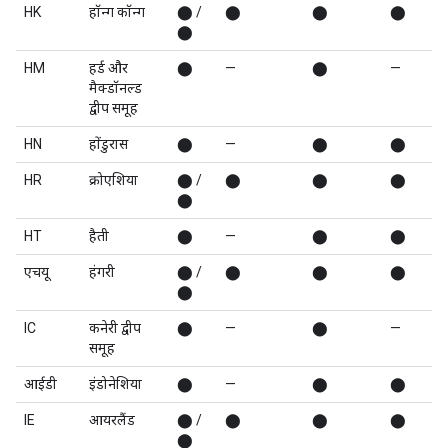
HK
हॉन्ग कॉन्ग
⬤ /
⬤
⬤
⬤
⬤
HM
हर्ड और
⬤
—
⬤
—
मैक्डॉनल्ड
द्वीप समूह
HN
होंडुरास
⬤
—
⬤
⬤
HR
क्रोएशिया
⬤ /
⬤
⬤
⬤
⬤
HT
हैती
⬤
—
⬤
⬤
एचयू
हंगरी
⬤ /
⬤
⬤
⬤
⬤
IC
कनेरी द्वीप
⬤
—
⬤
—
समूह
आईडी
इंडोनेशिया
⬤
—
⬤
⬤
IE
आयरलैंड
⬤ /
⬤
⬤
⬤
⬤