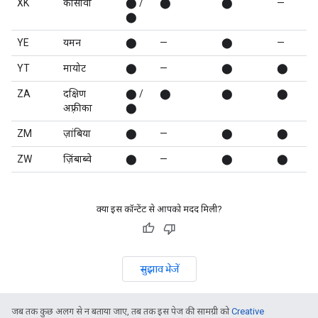
XK
कोसोवो
⬤ /
⬤
⬤
—
⬤
YE
यमन
⬤
—
⬤
—
YT
मायोट
⬤
—
⬤
⬤
ZA
दक्षिण
⬤ /
⬤
⬤
⬤
अफ़्रीका
⬤
ZM
ज़ांबिया
⬤
—
⬤
⬤
ZW
ज़िंबाब्वे
⬤
—
⬤
⬤
क्या इस कॉन्टेंट से आपको मदद मिली?
सुझाव भेजें
जब तक कुछ अलग से न बताया जाए, तब तक इस पेज की सामग्री को
Creative