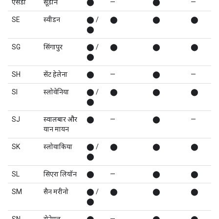
एसडी
सूडान
⬤
—
⬤
—
SE
स्वीडन
⬤ /
⬤
⬤
⬤
⬤
SG
सिंगापुर
⬤ /
⬤
⬤
⬤
⬤
SH
सेंट हेलेना
⬤
—
⬤
—
SI
स्लोवेनिया
⬤ /
⬤
⬤
⬤
⬤
SJ
स्वालबार और
⬤
—
⬤
—
यान मायन
SK
स्लोवाकिया
⬤ /
⬤
⬤
⬤
⬤
SL
सिएरा लियॉन
⬤
—
⬤
⬤
SM
सैन मरीनो
⬤ /
⬤
⬤
⬤
⬤