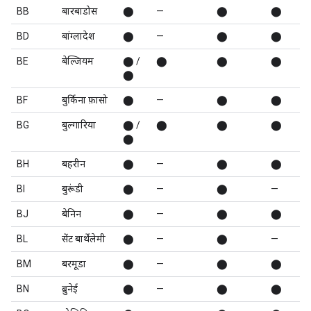
BB
बारबाडोस
⬤
—
⬤
⬤
BD
बांग्लादेश
⬤
—
⬤
⬤
BE
बेल्जियम
⬤ /
⬤
⬤
⬤
⬤
BF
बुर्किना फ़ासो
⬤
—
⬤
⬤
BG
बुल्गारिया
⬤ /
⬤
⬤
⬤
⬤
BH
बहरीन
⬤
—
⬤
⬤
BI
बुरूंडी
⬤
—
⬤
—
BJ
बेनिन
⬤
—
⬤
⬤
BL
सेंट बार्थेलेमी
⬤
—
⬤
—
BM
बरमूडा
⬤
—
⬤
⬤
BN
ब्रुनेई
⬤
—
⬤
⬤