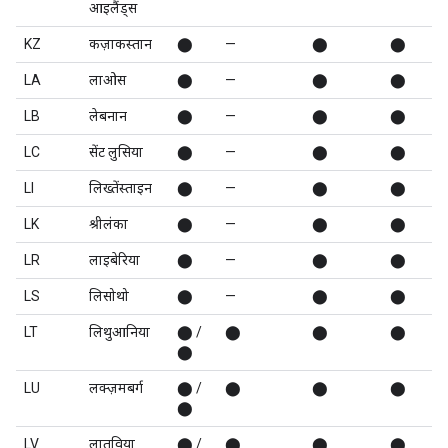
आइलैंड्स
KZ
कज़ाकस्तान
⬤
—
⬤
⬤
LA
लाओस
⬤
—
⬤
⬤
LB
लेबनान
⬤
—
⬤
⬤
LC
सेंट लुसिया
⬤
—
⬤
⬤
LI
लिख्तेंस्ताइन
⬤
—
⬤
⬤
LK
श्रीलंका
⬤
—
⬤
⬤
LR
लाइबेरिया
⬤
—
⬤
⬤
LS
लिसोथो
⬤
—
⬤
⬤
LT
लिथुआनिया
⬤ /
⬤
⬤
⬤
⬤
LU
लक्ज़मबर्ग
⬤ /
⬤
⬤
⬤
⬤
LV
लातविया
⬤ /
⬤
⬤
⬤