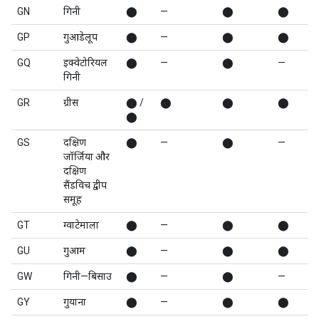
GN
गिनी
⬤
—
⬤
⬤
GP
गुआडेलूप
⬤
—
⬤
⬤
GQ
इक्वेटोरियल
⬤
—
⬤
—
गिनी
GR
ग्रीस
⬤ /
⬤
⬤
⬤
⬤
GS
दक्षिण
⬤
—
⬤
—
जॉर्जिया और
दक्षिण
सैंडविच द्वीप
समूह
GT
ग्वाटेमाला
⬤
—
⬤
⬤
GU
गुआम
⬤
—
⬤
⬤
GW
गिनी—बिसाउ
⬤
—
⬤
—
GY
गुयाना
⬤
—
⬤
⬤