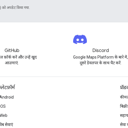
 को अपडेट किया गया.
GitHub
Discord
पल फ़ॉर्क करें और उन्हें खुद
Google Maps Platform के बारे में
आज़माएं.
दूसरे डेवलपर के साथ चैट करें.
प्‍लेटफ़ॉर्म
प्रॉ
Android
कीमत
iOS
बिक्री
Web
सहाय
वेब सेवाएं
सेवा क