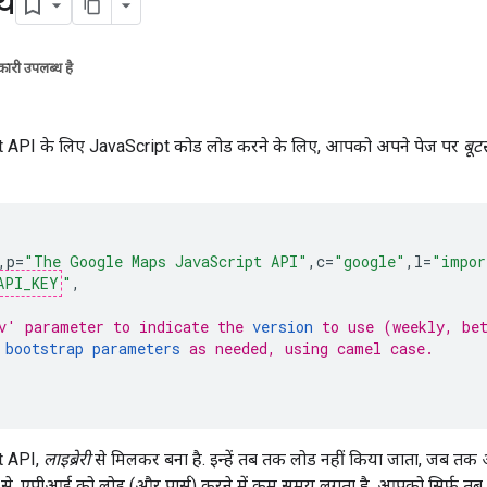
य
ारी उपलब्ध है
 API के लिए JavaScript कोड लोड करने के लिए, आपको अपने पेज पर
बूटस्
,
p
=
"The Google Maps JavaScript API"
,
c
=
"google"
,
l
=
"impor
API_KEY
"
,
v' parameter to indicate the 
version
 to use (weekly, be
 
bootstrap parameters
 as needed, using camel case.
t API,
लाइब्रेरी
से मिलकर बना है. इन्हें तब तक लोड नहीं किया जाता, जब तक 
ांटने से, एपीआई को लोड (और पार्स) करने में कम समय लगता है. आपको सिर्फ़ तब 