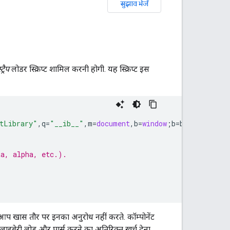
सुझाव भेजें
ट्रैप
लोडर स्क्रिप्ट शामिल करनी होगी. यह स्क्रिप्ट इस
tLibrary"
,
q
=
"__ib__"
,
m
=
document
,
b
=
window
;
b
=
b
[
c
]
||
(
b
[
c
]
ta, alpha, etc.).
आप खास तौर पर इनका अनुरोध नहीं करते. कॉम्पोनेंट
लाइब्रेरी लोड और पार्स करने का अतिरिक्त खर्च देना