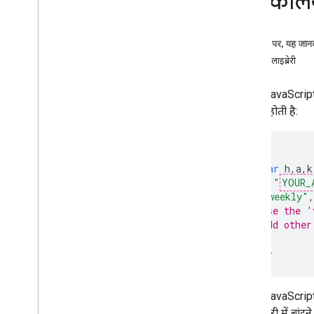
पुस्तकाल
समस्या का हल
शिक्षण सामग्री
इस पेज पर, यह जानक
एचटीएमएल का इस्तेमाल करके
,
मार्कर वाला
उपलब्ध लाइब्रेरी
Google Maps जोड़ना
Java
Script का इस्तेमाल करके
,
मार्कर के साथ
Maps JavaScript
Google Maps जोड़ना
तरह की होती है:
React ऐप्लिकेशन में Google मैप जोड़ना
मौजूदा जगह की जानकारी दिखाना
क्लस्टर मार्कर
<
script
(
g
=>{
var
h
,
a
,
k
सिद्धान्त
key
:
"
YOUR_
v
:
"weekly"
,
वर्शन
// Use the '
स्थानीय भाषा के अनुसार
// Add other
सबसे सही तरीके
});
Type
Script
<
/script
>
वादे
Maps JavaScrip
बुनियादी मैप
को लाइब्रेरी में ब