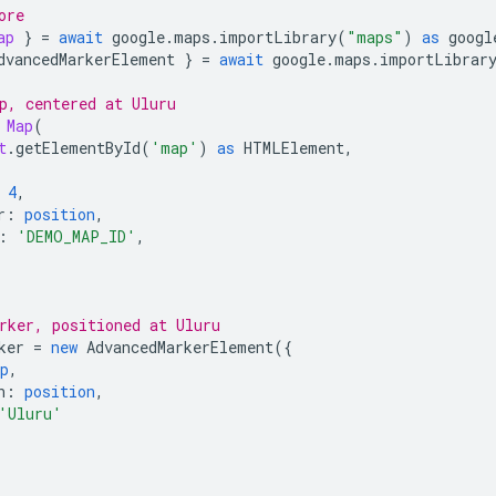
ore
ap
}
=
await
google
.
maps
.
importLibrary
(
"maps"
)
as
googl
dvancedMarkerElement
}
=
await
google
.
maps
.
importLibrar
p, centered at Uluru
Map
(
t
.
getElementById
(
'map'
)
as
HTMLElement
,
4
,
r
:
position
,
:
'DEMO_MAP_ID'
,
rker, positioned at Uluru
ker
=
new
AdvancedMarkerElement
({
p
,
n
:
position
,
'Uluru'