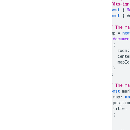
मार्कर
//@ts-ign
const
{
M
खास जानकारी
const
{
A
शुरू करना
मैप में मार्कर जोड़ना
// The ma
मार्कर को पसंद के मुताबिक बनाना
map
=
new
ग्राफ़िक की मदद से मार्कर बनाना
documen
{
एचटीएमएल और सीएसएस का इस्तेमाल करके
मार्कर बनाना
zoom
:
cente
टकराव के व्यवहार
,
ऊंचाई
,
और विज़िबिलिटी को
कंट्रोल करना
mapId
}
मार्कर को क्लिक किया जा सकने वाला और ऐक्सेस
किया जा सकने वाला बनाना
);
मार्कर को खींचकर छोड़ने की सुविधा चालू करना
// The ma
बेहतर मार्कर पर माइग्रेट करना
const
mar
मार्कर (लेगसी)
map
:
ma
positio
जगहों के साथ काम करना
title
:
});
खास जानकारी
}
जगहें (नया)
Places UI Kit