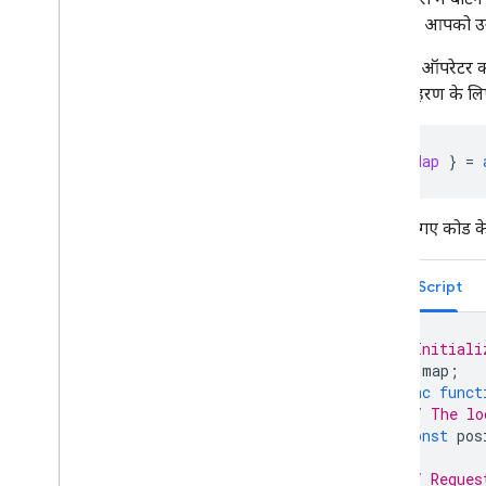
वेब पेज पर Google Maps जोड़ना
होगा, जब आपको उन
इवेंट मैप करना
मैप के कंट्रोल
await
ऑपरेटर का 
ज़ूम और पैन कंट्रोल करना
करें. उदाहरण के लि
रेंडरिंग टाइप (रास्टर और वेक्टर)
मैप के टाइप
मैप की कलर स्कीम
const
{
Map
}
=
मैप और टाइल के निर्देशांक
मैप को पसंद के मुताबिक बनाना
यहां दिए गए कोड क
3D मैप का इस्तेमाल करना
TypeScript
खास जानकारी
शुरू करना
सिद्धान्त
// Initiali
बुनियादी 3D मैप
let
map
;
async
funct
मार्कर
// The lo
मैप पर जानकारी देने के लिए ड्रॉ करें
const
pos
संसाधन
// Reques