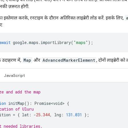
की ज़रूरत होगी.
इस्तेमाल करके, रनटाइम के दौरान अतिरिक्त लाइब्रेरी लोड करें. इसके लिए,
ए:
await
google
.
maps
.
importLibrary
(
"maps"
);
े उदाहरण में,
Map
और
AdvancedMarkerElement
, दोनों लाइब्रेरी 
JavaScript
ze and add the map
ion
initMap
()
:
Promise<void>
{
cation of Uluru
ition
=
{
lat
:
-
25.344
,
lng
:
131.031
};
t needed libraries.