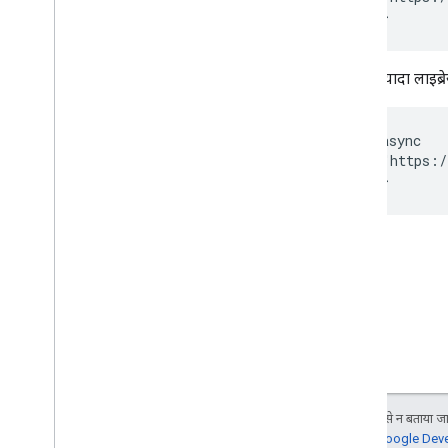
Geo
JSON
</script>
डेटा लेयर
हीटमैप (अब सेवा में नहीं है)
एक से ज़्यादा लाइब्
ट्रैफ़िक
,
बस
,
मेट्रो वगैरह और साइकल चलाने के
रास्ते की लेयर
<script async

सेवाएं
    src="https:/
ऊंचाई
</script>
जियोकोडिंग
ज़्यादा से ज़्यादा ज़ूम की गई इमेज
सड़क दृश्य
अन्य लाइब्रेरी
खास जानकारी
एयर क्वालिटी मीटर विजेट (एक्सपेरिमेंट के
तौर पर)
ड्रॉइंग लाइब्रेरी (बहिष्कृत)
जियोमेट्री लाइब्रेरी
जब तक कुछ अलग से न बताया जाए
विज़ुअलाइज़ेशन लाइब्रेरी (अब इस्तेमाल नहीं
जानकारी के लिए,
Google Devel
की जाती)