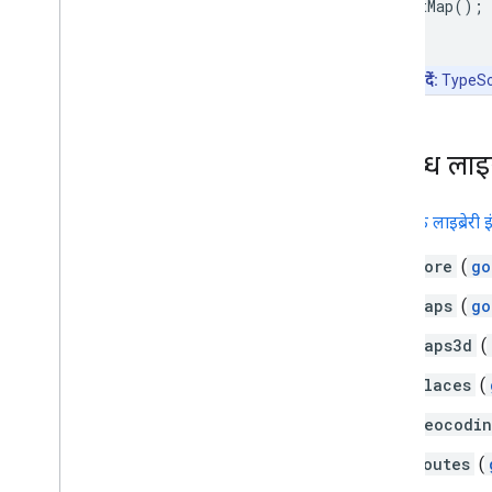
initMap
();
जगहों की जानकारी देने वाली गाइड
रास्तों के साथ काम करना
ध्यान दें:
TypeScri
खास जानकारी
शुरू करना
डेमो आज़माएं
उपलब्ध लाइब्
रास्ते की क्लास
Route Matrix क्लास
डाइनैमिक लाइब्रेरी इं
डेटा को दूसरी जगह भेजने से जुड़ी गाइड
संसाधन
core
(
go
maps
(
go
पते की पुष्टि करना
खास जानकारी
maps3d
(
डेमो आज़माएं
places
(
शुरू करना
पते की पुष्टि करना
geocodi
मूल जवाब को समझना
routes
(
पुष्टि का जवाब मैनेज करना