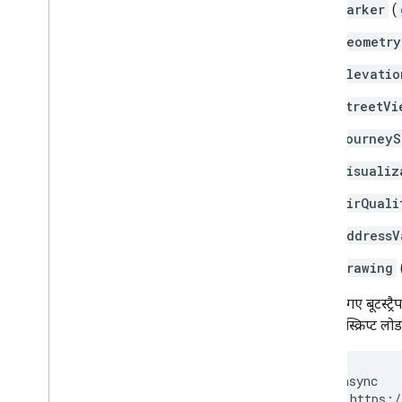
अमेरिका के पते मैनेज करना
marker
(
देश और इलाके का कवरेज
geometry
मैप पर जानकारी देने के लिए ड्रॉ करें
elevatio
खास जानकारी
streetVi
जानकारी विंडो
आकार और लाइन
journeyS
प्रतीक
visualiz
Web
GL की सुविधाएं
Deck
.
gl डेटा विज़ुअलाइज़ेशन
airQuali
ग्राउंड ओवरले
addressV
कस्टम ओवरले
कस्टम लेजेंड जोड़ना
drawing
यहां दिए गए बूटस्ट
डेटा दिखाना
इसे सीधे स्क्रिप्ट लो
खास जानकारी
डेटासेट के लिए डेटा-ड्रिवन स्टाइल
सीमाओं के लिए डेटा-ड्रिवन स्टाइल
<script async

KML
    src="https:/