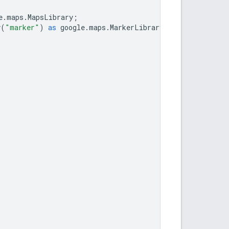
e
.
maps
.
MapsLibrary
;
y
(
"marker"
)
as
google
.
maps
.
MarkerLibrary
;