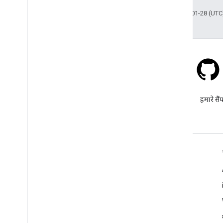
ओपन सोर्स लाइब्रेरी
आखिरी बार 2026-01-28 (UTC)
ज़्यादा गाइड
Google Loader को माइग्रेट करने से जुड़ी गाइड
जगह की जानकारी वाले फ़ील्ड का माइग्रेशन
(open
_
now
,
utc
_
offset)
v2 से v3 पर अपग्रेड करना
स्टैक ओवरफ़्लो
google-maps टैग के तहत सवाल
हमारे सैं
पूछें.
और जानें
अक्सर पूछे जाने वाले सवाल
Capabilities Explorer
शिक्षण सामग्री