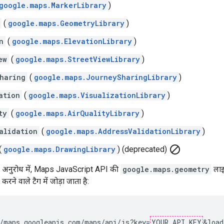
google.maps.MarkerLibrary
)
(
google.maps.GeometryLibrary
)
n
(
google.maps.ElevationLibrary
)
ew
(
google.maps.StreetViewLibrary
)
haring
(
google.maps.JourneySharingLibrary
)
ation
(
google.maps.VisualizationLibrary
)
ty
(
google.maps.AirQualityLibrary
)
alidation
(
google.maps.AddressValidationLibrary
)
block
(
google.maps.DrawingLibrary
) (deprecated)
्रैप अनुरोध में, Maps JavaScript API की
google.maps.geometry
लाइब
ड करने वाले टैग में जोड़ा जाता है:
/maps.googleapis.com/maps/api/js?key=
YOUR_API_KEY
&load