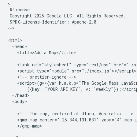
<!--

 @license

 Copyright 2025 Google LLC. All Rights Reserved.

 SPDX-License-Identifier: Apache-2.0

-->

<html>

  <head>

    <title>Add a Map</title>

    <link rel="stylesheet" type="text/css" href="./st
    <script type="module" src="./index.js"></script>

    <!-- prettier-ignore -->

    <script>(g=>{var h,a,k,p="The Google Maps JavaS
        ({key: "YOUR_API_KEY", v: "weekly"});</scrip
  </head>

  <body>

    <!-- The map, centered at Uluru, Australia. -->

    <gmp-map center="-25.344,131.031" zoom="4" map-i
    </gmp-map>
