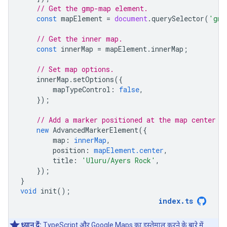
// Get the gmp-map element.
const
mapElement
=
document
.
querySelector
(
'gmp
// Get the inner map.
const
innerMap
=
mapElement
.
innerMap
;
// Set map options.
innerMap
.
setOptions
({
mapTypeControl
:
false
,
});
// Add a marker positioned at the map center (
new
AdvancedMarkerElement
({
map
:
innerMap
,
position
:
mapElement.center
,
title
:
'Uluru/Ayers Rock'
,
});
}
void
init
();
index
.
ts
ध्यान दें:
TypeScript और Google Maps का इस्तेमाल करने के बारे में