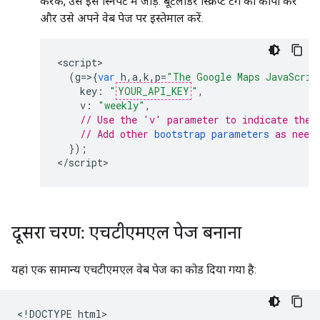
करके, उसे इस स्निपेट में जोड़ें. बूटलोडर स्क्रिप्ट टैग को कॉपी करें
और उसे अपने वेब पेज पर इस्तेमाल करें.
<
script
(
g
=>{
var
h
,
a
,
k
,
p
=
"The Google Maps JavaScrip
key
:
"
YOUR_API_KEY
"
,
v
:
"weekly"
,
// Use the 'v' parameter to indicate the 
// Add other 
bootstrap parameters
 as need
});
<
/script
>
दूसरा चरण: एचटीएमएल पेज बनाना
यहां एक सामान्य एचटीएमएल वेब पेज का कोड दिया गया है:
<!DOCTYPE html>
