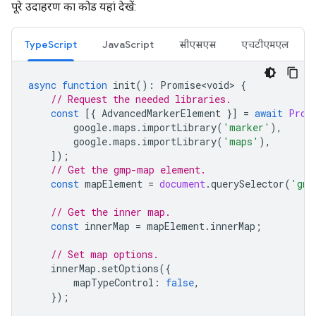
पूरे उदाहरण का कोड यहां देखें:
TypeScript
JavaScript
सीएसएस
एचटीएमएल
async
function
init
()
:
Promise<void>
{
// Request the needed libraries.
const
[{
AdvancedMarkerElement
}]
=
await
Prom
google
.
maps
.
importLibrary
(
'marker'
),
google
.
maps
.
importLibrary
(
'maps'
),
]);
// Get the gmp-map element.
const
mapElement
=
document
.
querySelector
(
'gmp
// Get the inner map.
const
innerMap
=
mapElement
.
innerMap
;
// Set map options.
innerMap
.
setOptions
({
mapTypeControl
:
false
,
});