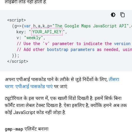
लाइब्रेरी लोड नहीं होती है.
<
script
(
g
=>{
var
h
,
a
,
k
,
p
=
"The Google Maps JavaScript API"
,
key
:
"
YOUR_API_KEY
"
,
v
:
"weekly"
,
// Use the 'v' parameter to indicate the 
version
// Add other 
bootstrap parameters
 as needed, usi
});
<
/script
>
अपना एपीआई पासकोड पाने के तरीके से जुड़े निर्देशों के लिए,
तीसरा
चरण: एपीआई पासकोड पाएं
पर जाएं.
ट्यूटोरियल के इस चरण में, एक खाली विंडो दिखती है. इसमें सिर्फ़ बिना
फ़ॉर्मैट वाला लेबल टेक्स्ट दिखता है. ऐसा इसलिए है, क्योंकि हमने अब तक
कोई JavaScript कोड नहीं जोड़ा है.
gmp-map
एलिमेंट बनाना