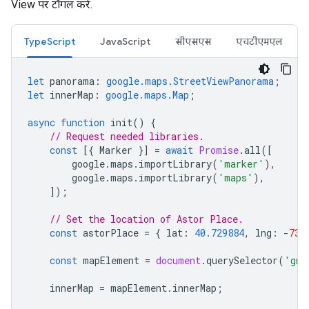
View पर टॉगल करें.
TypeScript
JavaScript
सीएसएस
एचटीएमएल
let
panorama
:
google.maps.StreetViewPanorama
;
let
innerMap
:
google.maps.Map
;
async
function
init
()
{
// Request needed libraries.
const
[{
Marker
}]
=
await
Promise
.
all
([
google
.
maps
.
importLibrary
(
'marker'
),
google
.
maps
.
importLibrary
(
'maps'
),
]);
// Set the location of Astor Place.
const
astorPlace
=
{
lat
:
40.729884
,
lng
:
-
73.
const
mapElement
=
document
.
querySelector
(
'gmp
innerMap
=
mapElement
.
innerMap
;