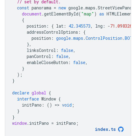
// set by default.
const
panorama
=
new
google
.
maps
.
StreetViewPanor
document
.
getElementById
(
"map"
)
as
HTMLElement
{
position
:
{
lat
:
42.345573
,
lng
:
-
71.098326
addressControlOptions
:
{
position
:
google.maps.ControlPosition.BOTT
},
linksControl
:
false
,
panControl
:
false
,
enableCloseButton
:
false
,
}
);
}
declare
global
{
interface
Window
{
initPano
:
()
=
>
void
;
}
}
window
.
initPano
=
initPano
;
index
.
ts