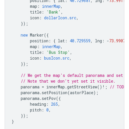
position
:
{
lat
:
40.729681
,
lng
:
-
73.99113
map
:
innerMap
,
title
:
'Bank'
,
icon
:
dollarIcon.src
,
});
new
Marker
({
position
:
{
lat
:
40.729559
,
lng
:
-
73.99074
map
:
innerMap
,
title
:
'Bus Stop'
,
icon
:
busIcon.src
,
});
// We get the map's default panorama and set u
// Note that we don't yet set it visible.
panorama
=
innerMap
.
getStreetView
()
!
;
// TODO 
panorama
.
setPosition
(
astorPlace
);
panorama
.
setPov
({
heading
:
265
,
pitch
:
0
,
});
}