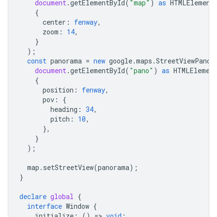
document
.
getElementById
(
"map"
)
as
HTMLElement
{
center
:
fenway
,
zoom
:
14
,
}
);
const
panorama
=
new
google
.
maps
.
StreetViewPanor
document
.
getElementById
(
"pano"
)
as
HTMLElemen
{
position
:
fenway
,
pov
:
{
heading
:
34
,
pitch
:
10
,
},
}
);
map
.
setStreetView
(
panorama
);
}
declare
global
{
interface
Window
{
initialize
:
()
=
>
void
;