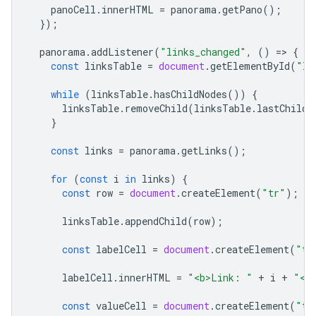
panoCell
.
innerHTML
=
panorama
.
getPano
();
});
panorama
.
addListener
(
"links_changed"
,
()
=
>
{
const
linksTable
=
document
.
getElementById
(
"li
while
(
linksTable
.
hasChildNodes
())
{
linksTable
.
removeChild
(
linksTable
.
lastChild
}
const
links
=
panorama
.
getLinks
();
for
(
const
i
in
links
)
{
const
row
=
document
.
createElement
(
"tr"
);
linksTable
.
appendChild
(
row
);
const
labelCell
=
document
.
createElement
(
"td
labelCell
.
innerHTML
=
"<b>Link: "
+
i
+
"</
const
valueCell
=
document
.
createElement
(
"td