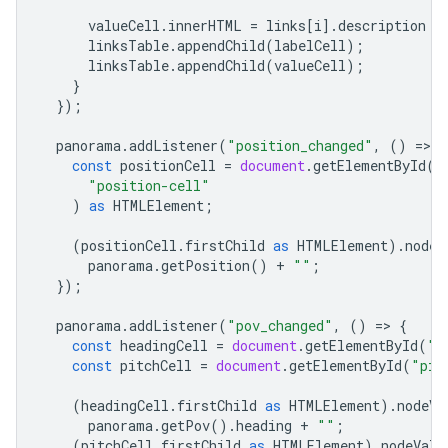
valueCell
.
innerHTML
=
links
[
i
].
description
a
linksTable
.
appendChild
(
labelCell
);
linksTable
.
appendChild
(
valueCell
);
}
});
panorama
.
addListener
(
"position_changed"
,
()
=
>
{
const
positionCell
=
document
.
getElementById
(
"position-cell"
)
as
HTMLElement
;
(
positionCell
.
firstChild
as
HTMLElement
).
nodeV
panorama
.
getPosition
()
+
""
;
});
panorama
.
addListener
(
"pov_changed"
,
()
=
>
{
const
headingCell
=
document
.
getElementById
(
"h
const
pitchCell
=
document
.
getElementById
(
"pit
(
headingCell
.
firstChild
as
HTMLElement
).
nodeVa
panorama
.
getPov
().
heading
+
""
;
(
pitchCell
.
firstChild
as
HTMLElement
).
nodeValu