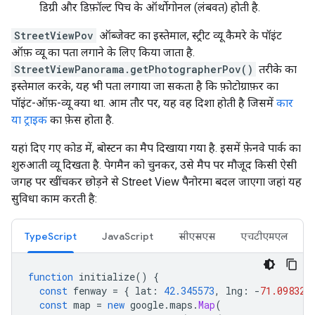
डिग्री और डिफ़ॉल्ट पिच के ऑर्थोगोनल (लंबवत) होती है.
StreetViewPov
ऑब्जेक्ट का इस्तेमाल, स्ट्रीट व्यू कैमरे के पॉइंट
ऑफ़ व्यू का पता लगाने के लिए किया जाता है.
StreetViewPanorama.getPhotographerPov()
तरीके का
इस्तेमाल करके, यह भी पता लगाया जा सकता है कि फ़ोटोग्राफ़र का
पॉइंट-ऑफ़-व्यू क्या था. आम तौर पर, यह वह दिशा होती है जिसमें
कार
या ट्राइक
का फ़ेस होता है.
यहां दिए गए कोड में, बोस्टन का मैप दिखाया गया है. इसमें फ़ेनवे पार्क का
शुरुआती व्यू दिखता है. पेगमैन को चुनकर, उसे मैप पर मौजूद किसी ऐसी
जगह पर खींचकर छोड़ने से Street View पैनोरमा बदल जाएगा जहां यह
सुविधा काम करती है:
TypeScript
JavaScript
सीएसएस
एचटीएमएल
function
initialize
()
{
const
fenway
=
{
lat
:
42.345573
,
lng
:
-
71.098326
const
map
=
new
google
.
maps
.
Map
(