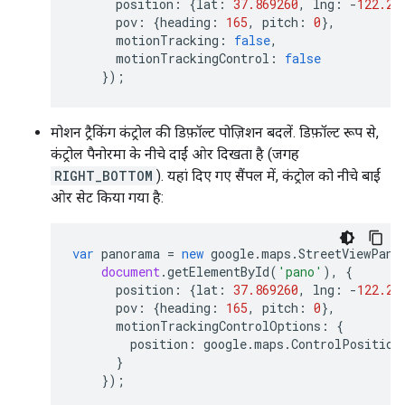
position
:
{
lat
:
37.869260
,
lng
:
-
122.25
pov
:
{
heading
:
165
,
pitch
:
0
},
motionTracking
:
false
,
motionTrackingControl
:
false
});
मोशन ट्रैकिंग कंट्रोल की डिफ़ॉल्ट पोज़िशन बदलें. डिफ़ॉल्ट रूप से,
कंट्रोल पैनोरमा के नीचे दाईं ओर दिखता है (जगह
RIGHT_BOTTOM
). यहां दिए गए सैंपल में, कंट्रोल को नीचे बाईं
ओर सेट किया गया है:
var
panorama
=
new
google
.
maps
.
StreetViewPano
document
.
getElementById
(
'pano'
),
{
position
:
{
lat
:
37.869260
,
lng
:
-
122.25
pov
:
{
heading
:
165
,
pitch
:
0
},
motionTrackingControlOptions
:
{
position
:
google
.
maps
.
ControlPosition
}
});