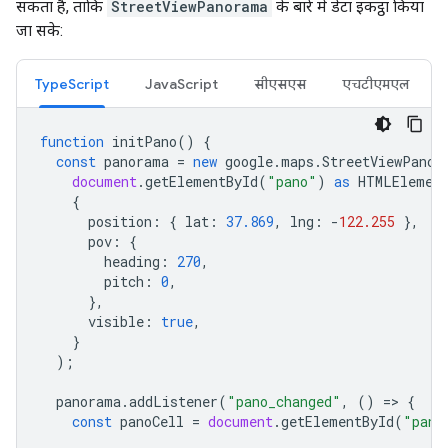
सकता है, ताकि
StreetViewPanorama
के बारे में डेटा इकट्ठा किया
जा सके:
TypeScript
JavaScript
सीएसएस
एचटीएमएल
function
initPano
()
{
const
panorama
=
new
google
.
maps
.
StreetViewPanor
document
.
getElementById
(
"pano"
)
as
HTMLElemen
{
position
:
{
lat
:
37.869
,
lng
:
-
122.255
},
pov
:
{
heading
:
270
,
pitch
:
0
,
},
visible
:
true
,
}
);
panorama
.
addListener
(
"pano_changed"
,
()
=
>
{
const
panoCell
=
document
.
getElementById
(
"pano