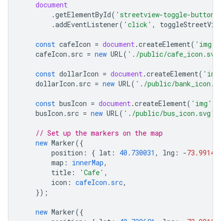
document
.
getElementById
(
'streetview-toggle-button'
.
addEventListener
(
'click'
,
toggleStreetVie
const
cafeIcon
=
document
.
createElement
(
'img'
)
cafeIcon
.
src
=
new
URL
(
'./public/cafe_icon.svg
const
dollarIcon
=
document
.
createElement
(
'img
dollarIcon
.
src
=
new
URL
(
'./public/bank_icon.s
const
busIcon
=
document
.
createElement
(
'img'
);
busIcon
.
src
=
new
URL
(
'./public/bus_icon.svg'
,
// Set up the markers on the map
new
Marker
({
position
:
{
lat
:
40.730031
,
lng
:
-
73.99142
map
:
innerMap
,
title
:
'Cafe'
,
icon
:
cafeIcon.src
,
});
new
Marker
({