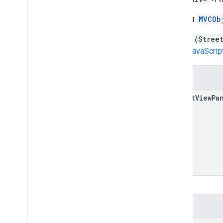
यह क्लास
MVCOb
const {Stree
Maps JavaScript AP
निर्माता
Street
View
Pa
प्रॉपर्टी