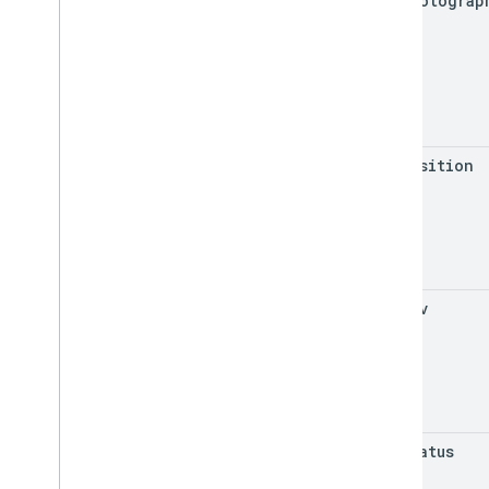
get
Photograp
get
Position
get
Pov
get
Status