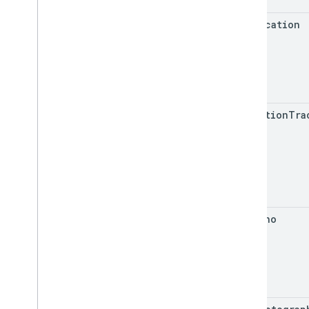
get
Location
get
Motion
Tra
get
Pano