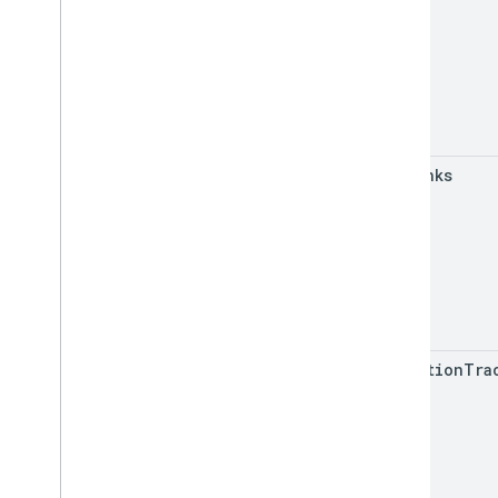
set
Links
set
Motion
Tra