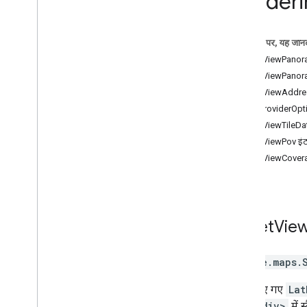
Renderi
स्थान
मार्ग
इस पेज पर, यह जानक
3D मैप
StreetViewPanor
पर्यावरण (अल्फा)
StreetViewPanora
गतिविधि का प्रतिशत
StreetViewAddres
लाइब्रेरी के इंटरफ़ेस
PanoProviderOpti
एपीआई का रेफ़रंस v3
.
64 (हर तीन महीने में
अपडेट होने वाला चैनल)
StreetViewTileDat
एपीआई के बारे में जानकारी v3
.
63
StreetViewPov इंट
एपीआई का संदर्भ v3
.
62
StreetViewCovera
Street
Vie
google.maps
.
किसी दिए गए
Lat
अलग
<div>
में 