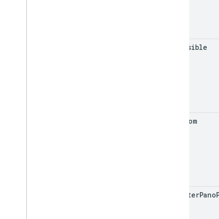
get
Visible
get
Zoom
register
Pano