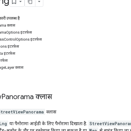
ng
ारी उपलब्ध है
ama क्लास
maOptions इंटरफ़ेस
sControlOptions इंटरफ़ेस
ons इंटरफ़ेस
a इंटरफ़ेस
रफ़ेस
geLayer क्लास
w
Panorama
क्लास
StreetViewPanorama
क्लास
Lng
या पैनोरामा आईडी के लिए पैनोरामा दिखाता है.
StreetViewPanora
स्टैंड-अलोन के तौर पर इस्तेमाल किया जा सकता है या
Map
से बाइंड किया जा 