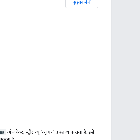
सुझाव भेजें
ma
ऑब्जेक्ट, स्ट्रीट व्यू "व्यूअर" उपलब्ध कराता है. इसे
सकता है.