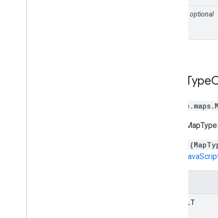
style
optional
Map
Type
C
google.maps
.
सामान्य MapTypes
const {MapTy
Maps JavaScript AP
कॉन्स्टेंट
DEFAULT