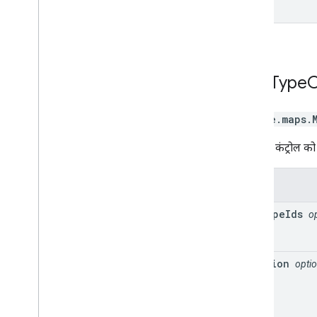
Map
Type
C
google.maps
.
मैप टाइप कंट्रोल को
प्रॉपर्टी
map
Type
Ids
o
position
optio