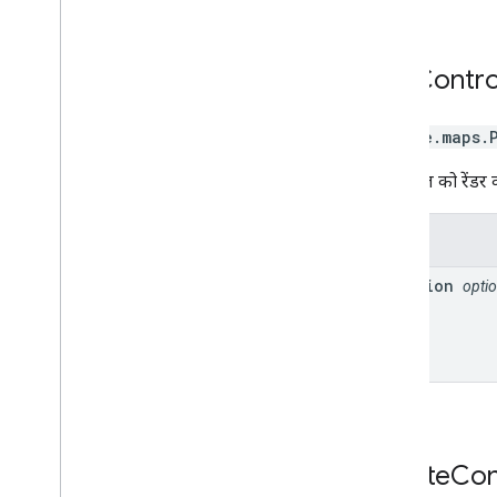
Pan
Contro
google.maps
.
पैन कंट्रोल को रेंडर
प्रॉपर्टी
position
optio
Rotate
Con