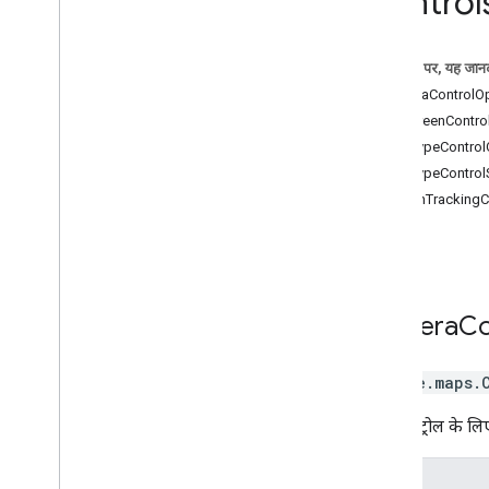
Control
नियंत्रण
ज्यामिति लाइब्रेरी
इस पेज पर, यह जानक
मैप पर जानकारी देने के लिए ड्रॉ करें
CameraControlOpt
सड़क दृश्य
FullscreenControl
स्थान
MapTypeControlOp
मार्ग
MapTypeControlStyl
3D मैप
MotionTrackingCo
पर्यावरण (अल्फा)
गतिविधि का प्रतिशत
लाइब्रेरी के इंटरफ़ेस
एपीआई का रेफ़रंस v3
.
64 (हर तीन महीने में
अपडेट होने वाला चैनल)
Camera
Co
एपीआई के बारे में जानकारी v3
.
63
एपीआई का संदर्भ v3
.
62
google.maps
.
कैमरा कंट्रोल के लि
प्रॉपर्टी