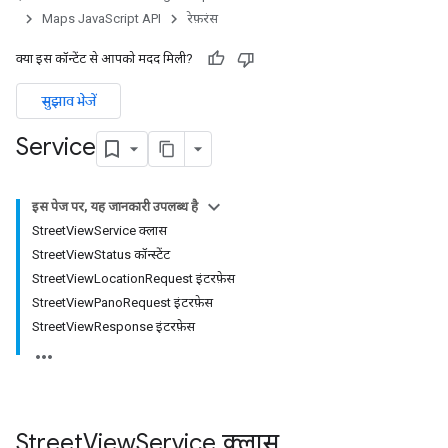
Maps JavaScript API
रेफ़रंस
क्या इस कॉन्टेंट से आपको मदद मिली?
सुझाव भेजें
Service
इस पेज पर, यह जानकारी उपलब्ध है
StreetViewService क्लास
StreetViewStatus कॉन्स्टेंट
StreetViewLocationRequest इंटरफ़ेस
StreetViewPanoRequest इंटरफ़ेस
StreetViewResponse इंटरफ़ेस
Street
View
Service
क्लास