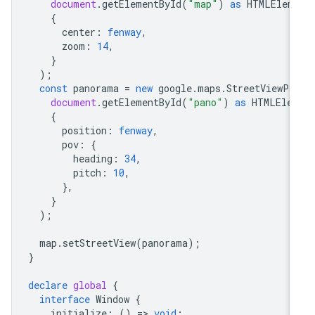
document
.
getElementById
(
"map"
)
as
HTMLElem
{
center
:
fenway
,
zoom
:
14
,
}
);
const
panorama
=
new
google
.
maps
.
StreetViewPa
document
.
getElementById
(
"pano"
)
as
HTMLEle
{
position
:
fenway
,
pov
:
{
heading
:
34
,
pitch
:
10
,
},
}
);
map
.
setStreetView
(
panorama
);
}
declare
global
{
interface
Window
{
initialize
:
()
=
>
void
;