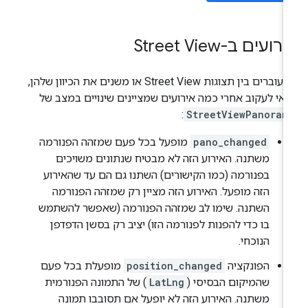
רועים ב-Street View
כשעוברים בין תצוגות Street View או משנים את הכיוון שלהן,
אי לעקוב אחרי כמה אירועים שמציינים שינויים במצב של
:
StreetViewPanoram
pano_changed
מופעל בכל פעם שמזהה הפנורמה
משתנה. האירוע הזה לא מבטיח שנתונים משויכים
בפנורמה (כמו הקישורים) השתנו גם הם עד שהאירוע
הזה מופעל. האירוע הזה מציין רק שמזהה הפנורמה
השתנה. שימו לב שמזהה הפנורמה (שאפשר להשתמש
בו כדי להפנות לפנורמה הזו) יציב רק בסשן הדפדפן
הנוכחי.
הפונקציה
position_changed
מופעלת בכל פעם
שהמיקום הבסיסי (
LatLng
) של התמונה הפנורמית
משתנה. האירוע הזה לא יופעל אם תסובבו תמונה