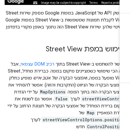
ממשק API של JavaScript במפות Google מספק שירות Street
View לקבלת תמונות שמשמשות ב-Street View במפות Google
נוי שלהן. שירות Street View הזה נתמך באופן מקורי בדפדפן.
מוש במפת Street View
שר להשתמש ב-Street View בתוך
רכיב DOM עצמאי
, אבל
הוא הכי שימושי כשמציינים מיקום במפה. כברירת מחדל, Street
מופעל במפה, ו
אמצעי הבקרה של אטב-איש
מופיע כחלק
מצעי הבקרה של הניווט (התקרבות והזזה). אפשר להסתיר את
מצעי הבקרה הזה בתוך המפה
MapOptions
על ידי הגדרת
streetViewContro
לערך
false
. אפשר גם לשנות את
קום ברירת המחדל של אמצעי הבקרה של תצוגת הרחוב על ידי
דרת המאפיין
Map
של
streetViewControlOptions.positio
לערך
ControlPositio
חדש.