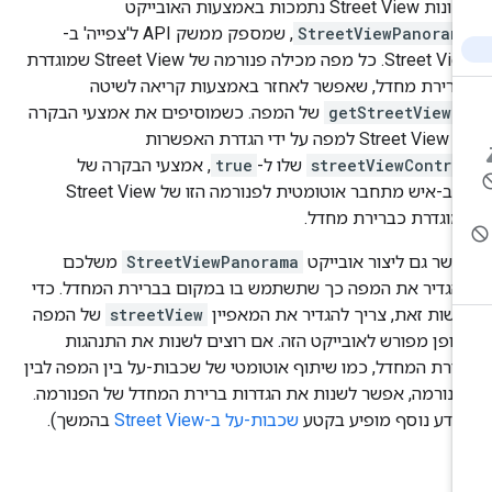
Street View נתמכות באמצעות האובייקט
StreetViewPanoram
, שמספק ממשק API ל'צפייה' ב-
Street View. כל מפה מכילה פנורמה של Street View שמוגדרת
רירת מחדל, שאפשר לאחזר באמצעות קריאה לשיטה
getStreetView(
של המפה. כשמוסיפים את אמצעי הבקרה
 למפה על ידי הגדרת האפשרות
streetViewContro
שלו ל-
true
, אמצעי הבקרה של
אטב-איש מתחבר אוטומטית לפנורמה הזו של Street View
וגדרת כברירת מחדל.
שר גם ליצור אובייקט
StreetViewPanorama
משלכם
הגדיר את המפה כך שתשתמש בו במקום בברירת המחדל. כדי
שות זאת, צריך להגדיר את המאפיין
streetView
של המפה
ופן מפורש לאובייקט הזה. אם רוצים לשנות את התנהגות
ירת המחדל, כמו שיתוף אוטומטי של שכבות-על בין המפה לבין
נורמה, אפשר לשנות את הגדרות ברירת המחדל של הפנורמה.
ידע נוסף מופיע בקטע
שכבות-על ב-Street View
בהמשך).