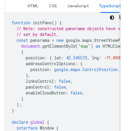
HTML
CSS
JavaScript
TypeScript
function
initPano
()
{
// Note: constructed panorama objects have vi
// set by default.
const
panorama
=
new
google
.
maps
.
StreetViewPa
document
.
getElementById
(
"map"
)
as
HTMLElem
{
position
:
{
lat
:
42.345573
,
lng
:
-
71.0983
addressControlOptions
:
{
position
:
google.maps.ControlPosition.B
},
linksControl
:
false
,
panControl
:
false
,
enableCloseButton
:
false
,
}
);
}
declare
global
{
interface
Window
{