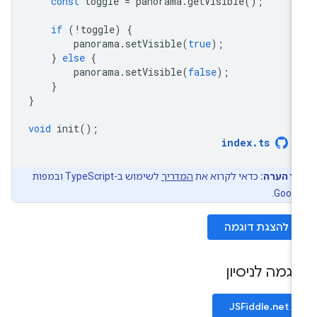
const
toggle
=
panorama
.
getVisible
();
if
(
!
toggle
)
{
panorama
.
setVisible
(
true
);
}
else
{
panorama
.
setVisible
(
false
);
}
}
void
init
();
index
.
ts
הערה:
כדאי לקרוא את
המדריך
לשימוש ב-TypeScript ובמפות
Googl
להצגת דוגמה
וגמה לניסיון
JSFiddle.net