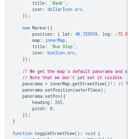
title
:
'Bank'
,
icon
:
dollarIcon.src
,
});
new
Marker
({
position
:
{
lat
:
40.729559
,
lng
:
-
73.99
map
:
innerMap
,
title
:
'Bus Stop'
,
icon
:
busIcon.src
,
});
// We get the map's default panorama and se
// Note that we don't yet set it visible.
panorama
=
innerMap
.
getStreetView
()
!
;
// TO
panorama
.
setPosition
(
astorPlace
);
panorama
.
setPov
({
heading
:
265
,
pitch
:
0
,
});
}
function
toggleStreetView
()
:
void
{