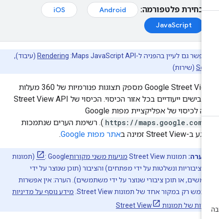
בחירת פלטפורמה:
iOS
Android
JavaScript
אפשר גם לעיין בהפניה ל-Maps JavaScript API:‏
Rendering
(עיבוד),‏
Ser
(שירות)
‫Google Street View מספק תצוגות פנורמיות של 360 מעלות
מכבישים ייעודיים בכל אזור הכיסוי. הכיסוי של Street View API
https://maps.google.com/
). רשימת הערים שנתמכות
ב-Street View זמינה ב
אתר מפות Google
.
הערה:
תמונות Street View
מגיעות משני מקורות
: Google (תמונות
ן ציבוריות ונשלטות על ידי מפתחים) והציבור (תוכן שנוצר על ידי
שים, או תוכן ציבורי שנוצר על ידי משתמשים). הערה: אין אפשרות
ש רק במקור אחד של תמונות Street View.
מידע נוסף על מדיניות
ת של תמונות Street View