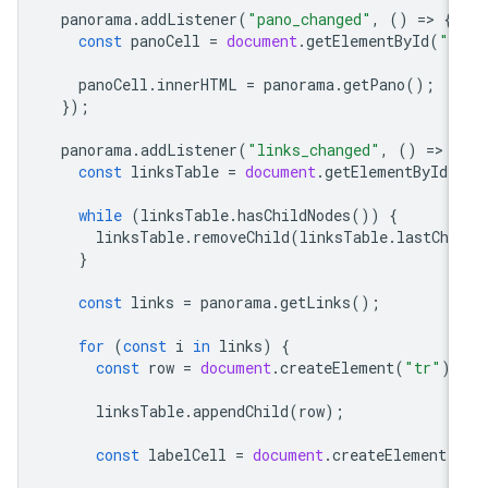
panorama
.
addListener
(
"pano_changed"
,
()
=
>
{
const
panoCell
=
document
.
getElementById
(
"p
panoCell
.
innerHTML
=
panorama
.
getPano
();
});
panorama
.
addListener
(
"links_changed"
,
()
=
>
{
const
linksTable
=
document
.
getElementById
(
while
(
linksTable
.
hasChildNodes
())
{
linksTable
.
removeChild
(
linksTable
.
lastChi
}
const
links
=
panorama
.
getLinks
();
for
(
const
i
in
links
)
{
const
row
=
document
.
createElement
(
"tr"
);
linksTable
.
appendChild
(
row
);
const
labelCell
=
document
.
createElement
(