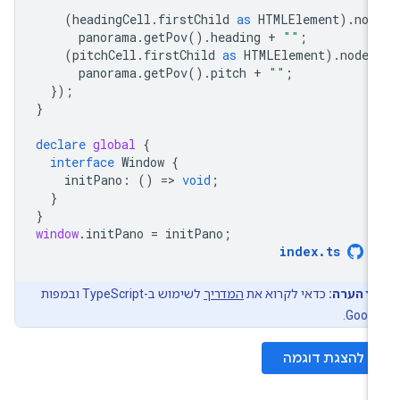
(
headingCell
.
firstChild
as
HTMLElement
).
nod
panorama
.
getPov
().
heading
+
""
;
(
pitchCell
.
firstChild
as
HTMLElement
).
nodeV
panorama
.
getPov
().
pitch
+
""
;
});
}
declare
global
{
interface
Window
{
initPano
:
()
=
>
void
;
}
}
window
.
initPano
=
initPano
;
index
.
ts
הערה:
כדאי לקרוא את
המדריך
לשימוש ב-TypeScript ובמפות
Googl
להצגת דוגמה