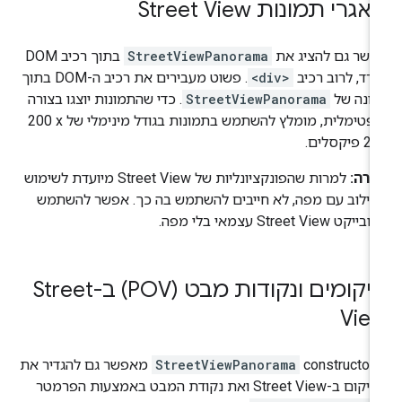
גרי תמונות Street View
פשר גם להציג את
StreetViewPanorama
בתוך רכיב DOM
רד, לרוב רכיב
<div>
. פשוט מעבירים את רכיב ה-DOM בתוך
בונה של
StreetViewPanorama
. כדי שהתמונות יוצגו בצורה
אופטימלית, מומלץ להשתמש בתמונות בגודל מינימלי של ‎200 x
פיקסלים.
ערה:
למרות שהפונקציונליות של Street View מיועדת לשימוש
ילוב עם מפה, לא חייבים להשתמש בה כך. אפשר להשתמש
יקט Street View עצמאי בלי מפה.
מיקומים ונקודות מבט (POV) ב-Street
Vie
const‏
StreetViewPanorama
מאפשר גם להגדיר את
 ב-Street View ואת נקודת המבט באמצעות הפרמטר