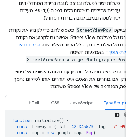
מעלות ישר למעלה ובניצב לגובה ברירת המחדל) ועם
ערכים שליליים כשמסתכלים למטה (עד ‎-90 מעלות
ישר למטה ובניצב לגובה ברירת המחדל).
אובייקט
StreetViewPov
משמש לרוב כדי לקבוע את נקודת
המבט של מצלמת Street View. אפשר גם לקבוע את נקודת
בט של הצלם – בדרך כלל הכיוון שאליו פונה
המכונית או
תלת-אופן
– באמצעות השיטה
.
StreetViewPanorama.getPhotographerPov(
וד הבא מציג מפה של בוסטון עם תצוגה ראשונית של פנוויי
רק. אם בוחרים את האטב-איש וגוררים אותו למיקום נתמך
ה, הפנורמה של Street View משתנה:
HTML
CSS
JavaScript
TypeScript
function
initialize
()
{
const
fenway
=
{
lat
:
42.345573
,
lng
:
-
71.098
const
map
=
new
google
.
maps
.
Map
(