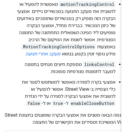
motionTrackingControl
מאפשרת להפעיל או
להשבית את מעקב התנועה במכשירים ניידים. אמצעי
הבקרה הזה מופיע רק במכשירים שתומכים באירועים
של כיוון המכשיר. כברירת מחדל, אמצעי הבקרה
מופיעים ליד הפינה השמאלית התחתונה של התמונה
הפנורמית. אפשר לשנות את המיקום של הרכיב
באמצעות
MotionTrackingControlOptions
.
מידע נוסף זמין בקטע בנושא
מעקב אחרי תנועה
.
linksControl
מספקת חיצים מנחים בתמונה
למעבר לתמונות פנורמיות סמוכות.
אמצעי בקרה לסגירה מאפשר למשתמש לסגור את
כלי הצפייה ב-Street View. אפשר להפעיל או
להשבית את אמצעי הבקרה לסגירה על ידי הגדרת
enableCloseButton
ל-
true
או ל-
false
.
בדוגמה הבאה משנים את אמצעי הבקרה שמוצגים בתצוגת Street
כת ומסירים את הקישורים של התצוגה: