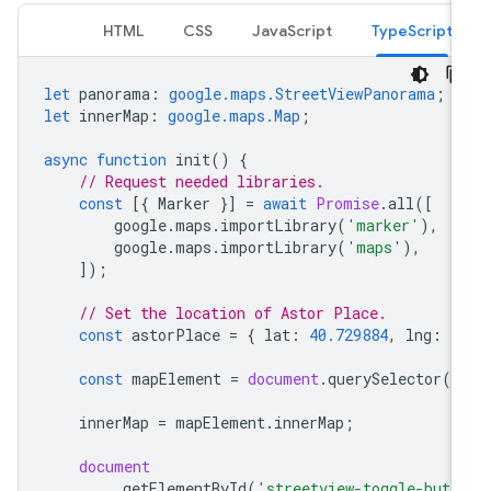
HTML
CSS
JavaScript
TypeScript
let
panorama
:
google.maps.StreetViewPanorama
;
let
innerMap
:
google.maps.Map
;
async
function
init
()
{
// Request needed libraries.
const
[{
Marker
}]
=
await
Promise
.
all
([
google
.
maps
.
importLibrary
(
'marker'
),
google
.
maps
.
importLibrary
(
'maps'
),
]);
// Set the location of Astor Place.
const
astorPlace
=
{
lat
:
40.729884
,
lng
:
-
const
mapElement
=
document
.
querySelector
(
'
innerMap
=
mapElement
.
innerMap
;
document
.
getElementById
(
'streetview-toggle-butt