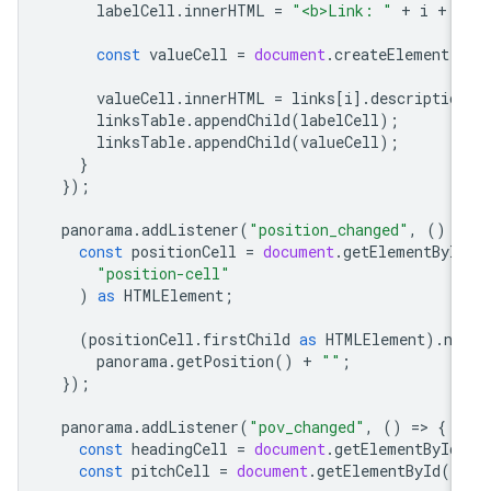
labelCell
.
innerHTML
=
"<b>Link: "
+
i
+
const
valueCell
=
document
.
createElement
(
valueCell
.
innerHTML
=
links
[
i
].
descriptio
linksTable
.
appendChild
(
labelCell
);
linksTable
.
appendChild
(
valueCell
);
}
});
panorama
.
addListener
(
"position_changed"
,
()
=
const
positionCell
=
document
.
getElementByI
"position-cell"
)
as
HTMLElement
;
(
positionCell
.
firstChild
as
HTMLElement
).
no
panorama
.
getPosition
()
+
""
;
});
panorama
.
addListener
(
"pov_changed"
,
()
=
>
{
const
headingCell
=
document
.
getElementById
const
pitchCell
=
document
.
getElementById
(
"