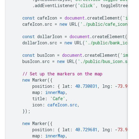
.
addEventListener
(
'click'
,
toggleStreet
const
cafeIcon
=
document
.
createElement
(
'im
cafeIcon
.
src
=
new
URL
(
'./public/cafe_icon.
const
dollarIcon
=
document
.
createElement
(
'
dollarIcon
.
src
=
new
URL
(
'./public/bank_ico
const
busIcon
=
document
.
createElement
(
'img
busIcon
.
src
=
new
URL
(
'./public/bus_icon.sv
// Set up the markers on the map
new
Marker
({
position
:
{
lat
:
40.730031
,
lng
:
-
73.99
map
:
innerMap
,
title
:
'Cafe'
,
icon
:
cafeIcon.src
,
});
new
Marker
({
position
:
{
lat
:
40.729681
,
lng
:
-
73.99
map
:
innerMap
,