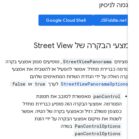
וגמה לניסיון
Google Cloud Shell
JSFiddle.net
צעי הבקרה של Street View
שמציגים
StreetViewPanorama
, מופיעים מגוון אמצעי בקרה
נורמה כברירת מחדל. אפשר להפעיל או להשבית את אמצעי
קרה האלה על ידי הגדרת השדות המתאימים שלהם
StreetViewPanoramaOptions
לערך
true
או
false
:
panControl
מאפשרת לסובב את תמונת
הפנורמה. אמצעי הבקרה הזה מופיע כברירת מחדל
כמצפן משולב רגיל וכאמצעי בקרה של הטיה. אפשר
לשנות את מיקום אמצעי הבקרה על ידי הזנת
PanControlOptions
בשדה
.
panControlOptions