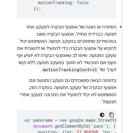
motionTracking
:
false
});
הסתרה או הצגה של אמצעי הבקרה למעקב אחר
תנועה. כברירת מחדל, אמצעי הבקרה מוצג
במכשירים שתומכים במעקב תנועה. המשתמש יכול
להקיש על אמצעי הבקרה כדי להפעיל או להשבית את
מעקב התנועה. שימו לב שאמצעי הבקרה לא יופיע אף
פעם אם המכשיר לא תומך במעקב תנועה, ללא קשר
לערך של
motionTrackingControl
.
בדוגמה הבאה מושבתים גם מעקב התנועה וגם
אמצעי הבקרה של מעקב התנועה. במקרה הזה,
המשתמש לא יכול להפעיל את התכונה 'מעקב אחרי
תנועות':
var
panorama
=
new
google
.
maps
.
StreetViewP
document
.
getElementById
(
'pano'
),
{
position
:
{
lat
:
37.869260
,
lng
:
-
122