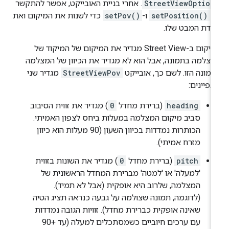
StreetViewOption
. אחרי בניית האובייקט, אפשר להתקשר
ל
setPosition()
ו-
setPov()
כדי לשנות את המיקום ואת
ודת המבט שלו.
המיקום ב-Street View מגדיר את המיקום של המיקוד של
צלמה בתמונה, אבל הוא לא מגדיר את הכיוון של המצלמה
מונה הזו. לשם כך, אובייקט
StreetViewPov
מגדיר שני
פיינים:
heading
(ברירת מחדל
0
) מגדיר את זווית הסיבוב
סביב מיקום המצלמה במעלות ביחס לצפון האמיתי.
הכותרות נמדדות בכיוון השעון (90 מעלות הוא כיוון
מזרח אמיתי).
pitch
(ברירת מחדל
0
) מגדיר את השונות בזווית
'למעלה' או 'למטה' מברירת המחדל הראשונית של
המצלמה, שלרוב היא אופקית (אבל לא תמיד).
(לדוגמה, תמונה שצולמה על גבעה כנראה תציג הטיה
שאינה אופקית כברירת מחדל). זוויות הגובה נמדדות
עם ערכים חיוביים כשמסתכלים למעלה (עד +90