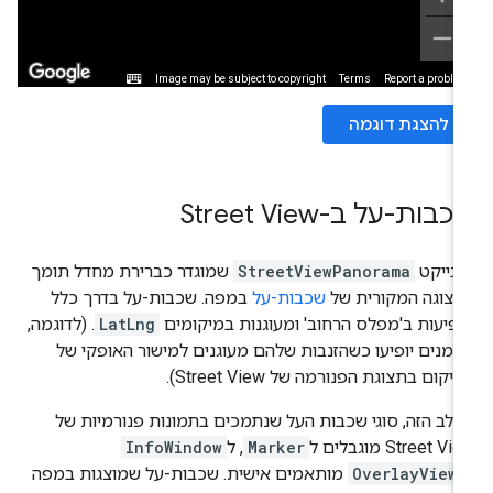
להצגת דוגמה
בות-על ב-Street View
בייקט
StreetViewPanorama
שמוגדר כברירת מחדל תומך
תצוגה המקורית של
שכבות-על
במפה. שכבות-על בדרך כלל
פיעות ב'מפלס הרחוב' ומעוגנות במיקומים
LatLng
. (לדוגמה,
מנים יופיעו כשהזנבות שלהם מעוגנים למישור האופקי של
יקום בתצוגת הפנורמה של Street View).
לב הזה, סוגי שכבות העל שנתמכים בתמונות פנורמיות של
Street V מוגבלים ל
Marker
, ל
InfoWindow
OverlayView
מותאמים אישית. שכבות-על שמוצגות במפה