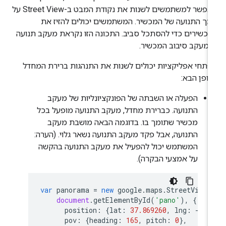
מאפשר למשתמשים לשנות את נקודת המבט ב-Street View על
ך התנועה של המכשיר. המשתמשים יכולים להזיז את
כשירים כדי להסתכל סביב. התכונה הזו נקראת מעקב תנועה
 מעקב סיבוב המכשיר.
תחי אפליקציות יכולים לשנות את התנהגות ברירת המחדל
ופן הבא:
הפעלה או השבתה של הפונקציונליות של מעקב
התנועה. כברירת מחדל, מעקב התנועה מופעל בכל
מכשיר שתומך בו. בדוגמה הבאה מושבת מעקב
התנועה, אבל פקד מעקב התנועה נשאר גלוי. (הערה:
המשתמש יכול להפעיל את מעקב התנועה בהקשה
על אמצעי הבקרה).
var
panorama
=
new
google
.
maps
.
StreetViewP
document
.
getElementById
(
'pano'
),
{
position
:
{
lat
:
37.869260
,
lng
:
-
122
pov
:
{
heading
:
165
,
pitch
:
0
},