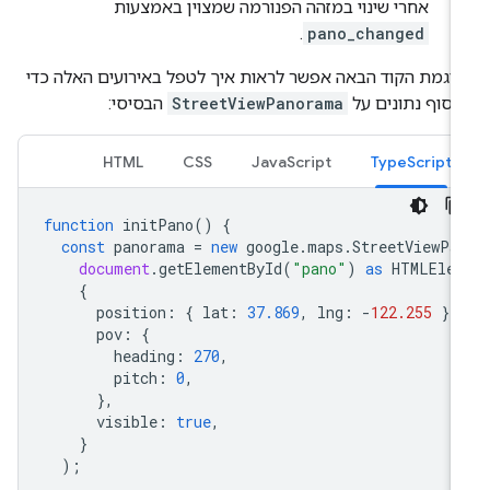
אחרי שינוי במזהה הפנורמה שמצוין באמצעות
.
pano_changed
וגמת הקוד הבאה אפשר לראות איך לטפל באירועים האלה כדי
סוף נתונים על
StreetViewPanorama
הבסיסי:
HTML
CSS
JavaScript
TypeScript
function
initPano
()
{
const
panorama
=
new
google
.
maps
.
StreetViewPa
document
.
getElementById
(
"pano"
)
as
HTMLEle
{
position
:
{
lat
:
37.869
,
lng
:
-
122.255
},
pov
:
{
heading
:
270
,
pitch
:
0
,
},
visible
:
true
,
}
);