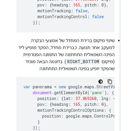
pov
:
{
heading
:
165
,
pitch
:
0
},
motionTracking
:
false
,
motionTrackingControl
:
false
});
שינוי מיקום ברירת המחדל של אמצעי הבקרה
למעקב אחר תנועה. כברירת מחדל, הפקד מופיע ליד
הפינה השמאלית התחתונה של התמונה הפנורמית
(מיקום
RIGHT_BOTTOM
). בדוגמה הבאה מוגדר
שהפקד יופיע בפינה השמאלית התחתונה:
var
panorama
=
new
google
.
maps
.
StreetViewP
document
.
getElementById
(
'pano'
),
{
position
:
{
lat
:
37.869260
,
lng
:
-
122
pov
:
{
heading
:
165
,
pitch
:
0
},
motionTrackingControlOptions
:
{
position
:
google
.
maps
.
ControlPosit
}
});