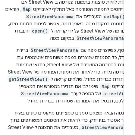
יכולות להיות מוצגות בתמונת פנורמה ב-Street View אם
ייחסים לתמונת הפנורמה כאל תחליף לאובייקט
Map
, קוראים
setMap()
ומעבירים את
StreetViewPanorama
רגומנט במקום מפה. באופן דומה, אפשר לפתוח חלונות מידע
רמה של Street View על ידי קריאה ל-
open()
והעברת
StreetViewPanorama(
במקום מפה.
וסף, כשיוצרים מפה עם
StreetViewPanorama
ברירת
דל, כל הסמנים שנוצרים במפה משותפים אוטומטית עם
תמונת הפנורמה המשויכת של Street View, בתנאי שתמונת
הפנורמה גלויה. כדי לאחזר את תמונת הפנורמה של Street View
וגדרת כברירת מחדל, שולחים קריאה ל-
getStreetView()
אובייקט
Map
. שימו לב: אם תגדירו במפורש את המאפיין
streetVie
של המפה לערך
StreetViewPanorama
לכם, תבטלו את הפנורמה שמוגדרת כברירת מחדל.
וגמה הבאה מוצגים סמנים שמציינים מיקומים שונים באזור
כר אסטור בניו יורק. כדי לראות את הסמנים המשותפים בתוך
StreetViewPanoram
, מעבירים את התצוגה ל-Street View.