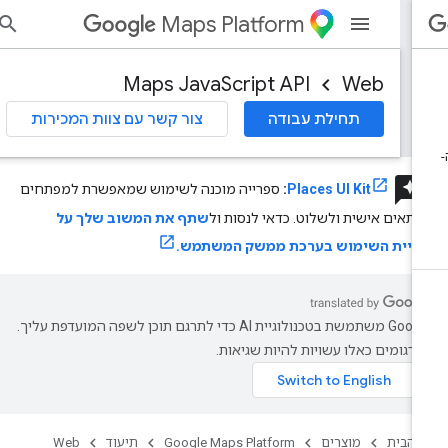
Maps Platform
הי
Maps JavaScript API
Web
תחילת עבודה
צור קשר עם צוות המכירות
review
Places UI Kit
:
ספרייה מוכנה לשימוש שמאפשרת למפתחים
תאים אישית ולשלוט. כדאי לנסות ול
שתף את המשוב שלך על
וויית השימוש בערכת ממשק המשתמש.
‫Google משתמשת בטכנולוגיית AI כדי לתרגם תוכן לשפה המועדפת עליך.
רגומים כאלו עשויות להיות שגיאות.
 הבית
מוצרים
Google Maps Platform
תיעוד
Web