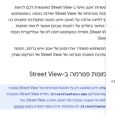
האפשרות 'אטב-איש' ב-Street View מאפשרת לכם לראות
תמונות פנורמיות של Street View ישירות במפה. כשמשתמש
חץ לחיצה ארוכה על האטב-איש, המפה מתעדכנת ומוצגים בה
וי מתאר כחולים של רחובות שבהם אפשר לראות תמונות
Street View, וחוויית המשתמש דומה לזו של אפליקציית מפות
Googl
שהמשתמש משחרר את הסמן של אטב-איש ברחוב, המפה
דכנת ומוצגת פנורמה של Street View של המיקום שצוין.
ונות פנורמה ב-Street View
הערה:
חיוב מתבצע רק על תמונות פנורמיות של Street View שנוצרו
עות אובייקט
StreetViewPanorama
. חוויית Street View המובנית
סת על אמצעי הבקרה של האטב-איש ב-Street View, ועל
StreetViewSer
, לא מחויבות. מידע נוסף מפורט בקטע
תמחור
.