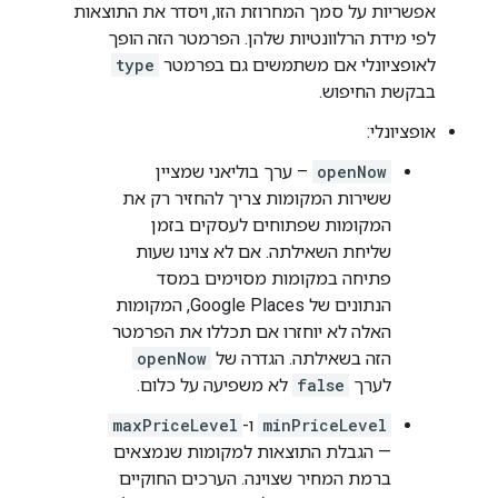
אפשריות על סמך המחרוזת הזו, ויסדר את התוצאות
לפי מידת הרלוונטיות שלהן. הפרמטר הזה הופך
לאופציונלי אם משתמשים גם בפרמטר
type
בבקשת החיפוש.
אופציונלי:
openNow
– ערך בוליאני שמציין
ששירות המקומות צריך להחזיר רק את
המקומות שפתוחים לעסקים בזמן
שליחת השאילתה. אם לא צוינו שעות
פתיחה במקומות מסוימים במסד
הנתונים של Google Places, המקומות
האלה לא יוחזרו אם תכללו את הפרמטר
הזה בשאילתה. הגדרה של
openNow
לערך
false
לא משפיעה על כלום.
minPriceLevel
ו-
maxPriceLevel
— הגבלת התוצאות למקומות שנמצאים
ברמת המחיר שצוינה. הערכים החוקיים