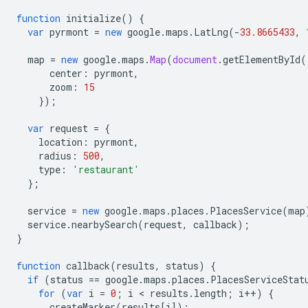
function
initialize
()
{
var
pyrmont
=
new
google
.
maps
.
LatLng
(
-
33.8665433
,
map
=
new
google
.
maps
.
Map
(
document
.
getElementById
(
center
:
pyrmont
,
zoom
:
15
});
var
request
=
{
location
:
pyrmont
,
radius
:
500
,
type
:
'restaurant'
};
service
=
new
google
.
maps
.
places
.
PlacesService
(
map
service
.
nearbySearch
(
request
,
callback
);
}
function
callback
(
results
,
status
)
{
if
(
status
==
google
.
maps
.
places
.
PlacesServiceStat
for
(
var
i
=
0
;
i
<
results
.
length
;
i
++
)
{
createMarker
(
results
[
i
]);