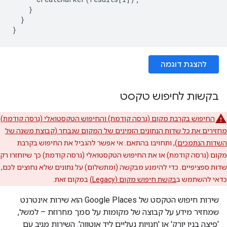
}
}
}
להצגת דוגמה
בקשות לחיפוש טקסט
החיפוש בקרבת מקום (גרסה קודמת) והחיפוש הטקסטואלי (גרסה קודמת)
מחזירים את כל שדות הנתונים הזמינים של המקום שנבחר (
קבוצת משנה של
השדות הנתמכים
), ותחויבו בהתאם. אי אפשר להגביל את החיפוש בקרבת
מקום (גרסה קודמת) או את החיפוש הטקסטואלי (גרסה קודמת) כך שיוחזרו רק
שדות ספציפיים. כדי להימנע מבקשה (ומתשלום) על נתונים שלא נחוצים לכם,
כדאי להשתמש ב
בקשת חיפוש מקום (Legacy)
במקום זאת.
שירות חיפוש הטקסט של Google Places הוא שירות אינטרנט
שמחזיר מידע על קבוצה של מקומות על סמך מחרוזת – למשל,
'פיצה בניו יורק' או 'חנויות נעליים ליד אוטווה'. השירות מגיב עם