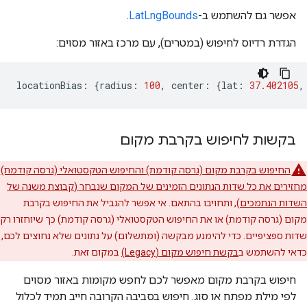
אפשר גם להשתמש ב-
LatLngBounds
.
הגדרת רדיוס לחיפוש (במטרים), עם מרכז באזור מסוים:
locationBias
:
{
radius
:
100
,
center
:
{
lat
:
37.402105
,
בקשות לחיפוש בקרבת מקום
החיפוש בקרבת מקום (גרסה קודמת) והחיפוש הטקסטואלי (גרסה קודמת)
מחזירים את כל שדות הנתונים הזמינים של המקום שנבחר (
קבוצת משנה של
השדות הנתמכים
), ותחויבו בהתאם. אי אפשר להגביל את החיפוש בקרבת
מקום (גרסה קודמת) או את החיפוש הטקסטואלי (גרסה קודמת) כך שיוחזרו רק
שדות ספציפיים. כדי להימנע מבקשה (ומתשלום) על נתונים שלא נחוצים לכם,
כדאי להשתמש ב
בקשת חיפוש מקום (Legacy)
במקום זאת.
חיפוש בקרבת מקום מאפשר לכם לחפש מקומות באזור מסוים
לפי מילת מפתח או סוג. חיפוש בסביבה הקרובה חייב תמיד לכלול