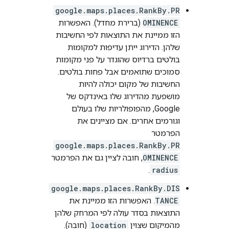
google.maps.places.RankBy.PR
OMINENCE
(ברירת מחדל). האפשרות
הזו ממיינת את התוצאות לפי החשיבות
שלהן. הדירוג ייתן עדיפות למקומות
בולטים ברדיוס שהוגדר על פני מקומות
סמוכים שתואמים אבל פחות בולטים.
החשיבות של מקום יכולה להיות
מושפעת מהדירוג שלו באינדקס של
Google, מהפופולריות שלו בעולם
וגורמים אחרים. אם מציינים את
הפרמטר
google.maps.places.RankBy.PR
OMINENCE
, חובה לציין גם את הפרמטר
.
radius
google.maps.places.RankBy.DIS
TANCE
. האפשרות הזו ממיינת את
התוצאות בסדר עולה לפי המרחק שלהן
מהמיקום שצוין
location
(חובה).