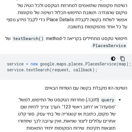
רשימת מקומות שתואמים למחרוזת הטקסט ולכל הטיה של
מיקום שהוגדרה. תשובת החיפוש תכלול רשימה של מקומות.
אפשר לשלוח בקשה לקבלת Place Details כדי לקבל מידע נוסף
על כל אחד מהמקומות בתשובה.
חיפושי טקסט מתחילים בקריאה ל-method ‏
textSearch()
של
.
PlacesService
service
=
new
google
.
maps
.
places
.
PlacesService
(
map
);
service
.
textSearch
(
request
,
callback
);
השיטה הזו מקבלת בקשה עם השדות הבאים:
query
(
חובה
) מחרוזת הטקסט של החיפוש, למשל:
'מסעדה' או 'רחוב ראשי 123'. הערך צריך להיות שם
של מקום, כתובת או קטגוריה של בתי עסק. סוגי קלט
אחרים עלולים ליצור שגיאות, ואין ערובה לכך שיוחזרו
תוצאות תקינות. שירות המקומות יחזיר התאמות