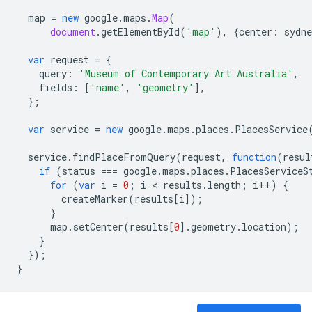
map
=
new
google
.
maps
.
Map
(
document
.
getElementById
(
'map'
),
{
center
:
sydne
var
request
=
{
query
:
'Museum of Contemporary Art Australia'
,
fields
:
[
'name'
,
'geometry'
],
};
var
service
=
new
google
.
maps
.
places
.
PlacesService
service
.
findPlaceFromQuery
(
request
,
function
(
resul
if
(
status
===
google
.
maps
.
places
.
PlacesServiceS
for
(
var
i
=
0
;
i
<
results
.
length
;
i
++
)
{
createMarker
(
results
[
i
]);
}
map
.
setCenter
(
results
[
0
].
geometry
.
location
);
}
});
}