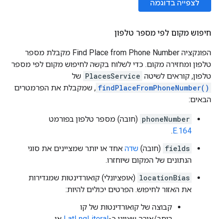
לצפייה בדוגמה
חיפוש מקום לפי מספר טלפון
הפונקציה Find Place from Phone Number מקבלת מספר
טלפון ומחזירה מקום. כדי לשלוח בקשה לחיפוש מקום לפי מספר
טלפון, קוראים לשיטה
PlacesService
של
findPlaceFromPhoneNumber()
, שמקבלת את הפרמטרים
הבאים:
phoneNumber
(חובה) מספר טלפון בפורמט
.
E.164
fields
(חובה)
שדה
אחד או יותר שמציינים את סוגי
הנתונים של המקום שיוחזרו.
locationBias
(אופציונלי) קואורדינטות שמגדירות
את האזור לחיפוש. הפרטים יכולים להיות:
קבוצה של קואורדינטות של קו
רוחב/אורך שצוינו כ-
LatLngLiteral
או