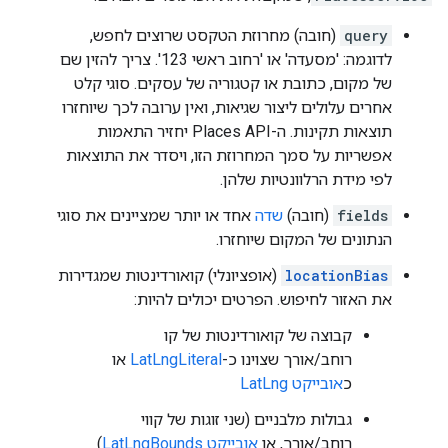
query
(חובה) מחרוזת הטקסט שרוצים לחפש,
לדוגמה: 'מסעדה' או 'רחוב ראשי 123'. צריך להזין שם
של מקום, כתובת או קטגוריה של עסקים. סוגי קלט
אחרים עלולים ליצור שגיאות, ואין ערובה לכך שיוחזרו
תוצאות תקינות. ה-Places API יחזיר התאמות
אפשריות על סמך המחרוזת הזו, ויסדר את התוצאות
לפי מידת הרלוונטיות שלהן.
fields
(חובה)
שדה
אחד או יותר שמציינים את סוגי
הנתונים של המקום שיוחזרו.
locationBias
(אופציונלי) קואורדינטות שמגדירות
את האזור לחיפוש. הפרטים יכולים להיות:
קבוצה של קואורדינטות של קו
רוחב/אורך שצוינו כ-
LatLngLiteral
או
כ
אובייקט LatLng
גבולות מלבניים (שני זוגות של קווי
רוחב/אורך, או
אובייקט LatLngBounds
)