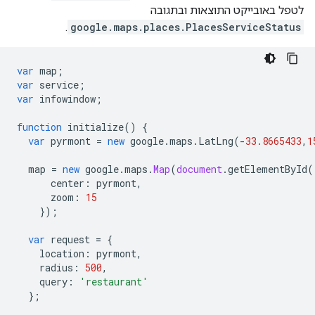
לטפל באובייקט התוצאות ובתגובה
.
google.maps.places.PlacesServiceStatus
var
map
;
var
service
;
var
infowindow
;
function
initialize
()
{
var
pyrmont
=
new
google
.
maps
.
LatLng
(
-
33.8665433
,
1
map
=
new
google
.
maps
.
Map
(
document
.
getElementById
(
center
:
pyrmont
,
zoom
:
15
});
var
request
=
{
location
:
pyrmont
,
radius
:
500
,
query
:
'restaurant'
};