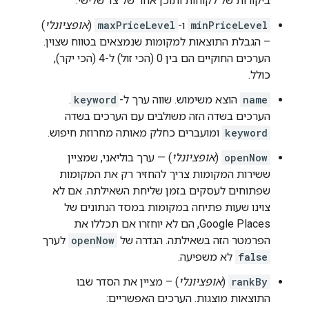
ביקורות של לקוחות ותוכן אחר של צד שלישי.
minPriceLevel
ו-
maxPriceLevel
(
אופציונלי
)
– הגבלת התוצאות למקומות שנמצאים בטווח שצוין.
הערכים החוקיים הם בין 0 (הכי זול) ל-4 (הכי יקר),
כולל.
name
הוצא משימוש. שווה ערך ל-
keyword
.
הערכים בשדה הזה משולבים עם הערכים בשדה
keyword
ומועברים כחלק מאותה מחרוזת חיפוש.
openNow
(
אופציונלי
) — ערך בוליאני, שמציין
ששירות המקומות צריך להחזיר רק את המקומות
שפתוחים לעסקים בזמן שליחת השאילתה. אם לא
צוינו שעות פתיחה במקומות במסד הנתונים של
Google Places, הם לא יוחזרו אם תכללו את
הפרמטר הזה בשאילתה. הגדרה של
openNow
לערך
false
לא משפיעה.
rankBy
(
אופציונלי
) – מציין את הסדר שבו
התוצאות מוצגות. הערכים האפשריים: