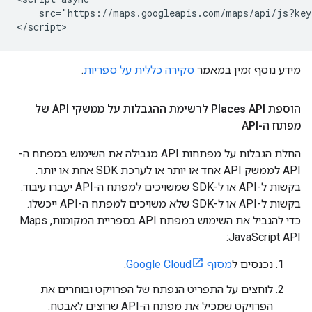
    src="https://maps.googleapis.com/maps/api/js?key
</script>
מידע נוסף זמין במאמר
סקירה כללית על ספריות
.
הוספת Places API לרשימת ההגבלות על ממשקי API של
מפתח ה-API
החלת הגבלות על מפתחות API מגבילה את השימוש במפתח ה-
API לממשק API אחד או יותר או לערכת SDK אחת או יותר.
בקשות ל-API או ל-SDK שמשויכים למפתח ה-API יעברו עיבוד.
בקשות ל-API או ל-SDK שלא משויכים למפתח ה-API ייכשלו.
כדי להגביל את השימוש במפתח API בספריית המקומות, Maps
JavaScript API:
נכנסים ל
מסוף Google Cloud
.
לוחצים על התפריט הנפתח של הפרויקט ובוחרים את
הפרויקט שמכיל את מפתח ה-API שרוצים לאבטח.