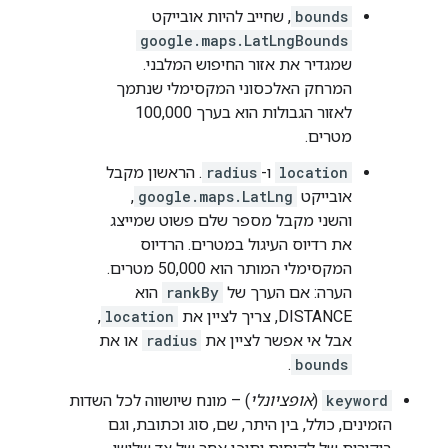
bounds
, שחייב להיות אובייקט
google.maps.LatLngBounds
שמגדיר את אזור החיפוש המלבני.
המרחק האלכסוני המקסימלי שנתמך
לאזור הגבולות הוא בערך 100,000
מטרים.
location
ו-
radius
. הראשון מקבל
אובייקט
google.maps.LatLng
,
והשני מקבל מספר שלם פשוט שמייצג
את רדיוס העיגול במטרים. הרדיוס
המקסימלי המותר הוא 50,000 מטרים.
הערה: אם הערך של
rankBy
הוא
DISTANCE, צריך לציין את
location
,
אבל אי אפשר לציין את
radius
או את
.
bounds
keyword
(
אופציונלי
) – מונח שיושווה לכל השדות
הזמינים, כולל, בין היתר, שם, סוג וכתובת, וגם