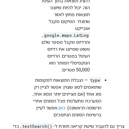
להציג תוצאות בתוך העיגול
הזה. יכול להיות שיוצגו
תוצאות מחוץ לאזור
שהוגדר. המיקום מקבל
אובייקט
,
google.maps.LatLng
והרדיוס מקבל מספר שלם
פשוט שמייצג את רדיוס
העיגול במטרים. הרדיוס
המקסימלי המותר הוא
50,000 מטרים.
type
— הגבלת התוצאות למקומות
שתואמים לסוג שצוין. אפשר לציין רק
סוג אחד (אם מציינים יותר מסוג אחד,
המערכת מתעלמת מכל הסוגים אחרי
הרשומה הראשונה).
כאן
אפשר לעיין
ברשימת הסוגים הנתמכים.
צריך גם להעביר שיטת קריאה חוזרת ל-
textSearch()
, כדי