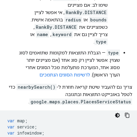
שימו לב: אם מציינים
RankBy.DISTANCE
, אי אפשר לציין
bounds
או
radius
בהתאמה אישית.
כשמציינים את
RankBy.DISTANCE
,
צריך לציין גם את
keyword
,
name
או
.
type
type
— הגבלת התוצאות למקומות שתואמים לסוג
שצוין. אפשר לציין רק סוג אחד (אם מציינים יותר
מסוג אחד, המערכת מתעלמת מכל הסוגים אחרי
הערך הראשון).
לרשימת הסוגים הנתמכים
צריך גם להעביר שיטת קריאה חוזרת ל-
nearbySearch()
כדי
לטפל באובייקט התוצאות ובתגובה
.
google.maps.places.PlacesServiceStatus
var
map
;
var
service
;
var
infowindow
;