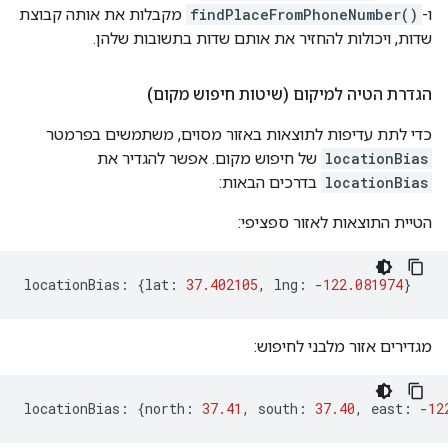
ו-
findPlaceFromPhoneNumber()
מקבלות את אותה קבוצת
שדות, ויכולות להחזיר את אותם שדות בתשובות שלהן.
הגדרת הטיה למיקום (שיטות חיפוש מקום)
כדי לתת עדיפות לתוצאות באזור מסוים, משתמשים בפרמטר
locationBias
של חיפוש מקום. אפשר להגדיר את
locationBias
בדרכים הבאות:
הטיית התוצאות לאזור ספציפי:
locationBias
:
{
lat
:
37.402105
,
lng
:
-
122.081974
}
מגדירים אזור מלבני לחיפוש:
locationBias
:
{
north
:
37.41
,
south
:
37.40
,
east
:
-
12