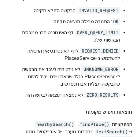
INVALID_REQUEST
: הבקשה הזו לא תקינה.
OK
: התגובה מכילה תוצאה תקינה.
OVER_QUERY_LIMIT
: דף האינטרנט חרג ממכסת
הבקשות שלו.
REQUEST_DENIED
: לדף האינטרנט אין הרשאה
להשתמש ב-PlacesService.
UNKNOWN_ERROR
: לא ניתן היה לעבד את הבקשה
ל-PlacesService בגלל שגיאת שרת. יכול להיות
שהבקשה תצליח אם תנסו שוב.
ZERO_RESULTS
: לא נמצאה תוצאה לבקשה הזו.
תוצאות חיפוש מקומות
הפונקציות
findPlace()
, ‏
nearbySearch()
ו-
textSearch()
מחזירות מערך של אובייקטים מסוג