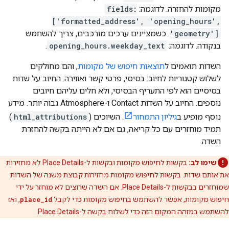
מקומות להחזרה. לדוגמה:
fields:
['formatted_address', 'opening_hours',
'geometry']
. כשמציינים ערכים מורכבים, צריך להשתמש
בנקודה. לדוגמה:
opening_hours.weekday_text
.
השדות תואמים ל
תוצאות חיפוש של מקומות
, והם מחולקים
לשלוש קטגוריות לחיוב: בסיסי, פרטי קשר ואווירה. החיוב על שדות
בסיסיים הוא לפי התעריף הבסיסי, ולא חלים עליהם חיובים
נוספים. החיוב על השדות Contact ו-Atmosphere גבוה יותר. מידע
נוסף מופיע ב
גיליון התמחור
. השיוכים (
html_attributions
)
תמיד מוחזרים עם כל קריאה, גם אם לא הייתה בקשה להחזרת
השדה.
שימו לב:
בקשות לחיפוש מקומות ובקשות ל-Place Details לא מחזירות
את אותם שדות. בקשות לחיפוש מקומות מחזירות קבוצת משנה של השדות
שמוחזרים בבקשות ל-Place Details. אם השדה שרוצים לא מוחזר על ידי
חיפוש מקומות, אפשר להשתמש בחיפוש מקומות כדי לקבל
place_id
, ואז
להשתמש במזהה המקום הזה כדי לשלוח בקשה ל-Place Details.