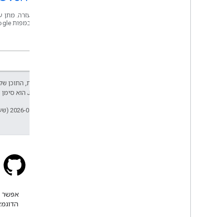
קבלת עזרה. מתן ע
קרמה במפות Google.
אלא אם צוין אחרת, התוכן של 
Developers‏
.‏ Java הוא סימן מסחרי רשום של חברת Oracle ו/או של השותפים העצמאיים שלה.
עדכון אחרון: 2026-05-22 (שעון UTC).
Stack Overflow
שולחים שאלה עם התג google-
maps.
הדוגמא