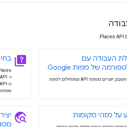
בודה
P.
quiz
ת העבודה עם
בחיר
ורמה של מפות Google
ן, יוצרים מפתח API ומתחילים לפתח.
שמתאי
travel_explore
 על מזהי מקומות
יצי
מסוג
קומות מזהים באופן ייחודי מקום במסד