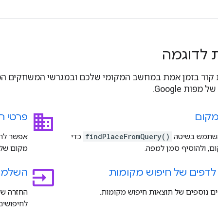
ת לדוגמה
ת קוד בזמן אמת במחשב המקומי שלכם ובמגרשי המשחקים המ
business
מקום
פרטי ה
שתמש בשיטה
findPlaceFromQuery()
כדי
אפשר לה
ם, ולהוסיף סמן למפה.
מקום של 
input
לדפים של חיפוש מקומות
השלמה
ם נוספים של תוצאות חיפוש מקומות.
החזרה של
לחיפושים