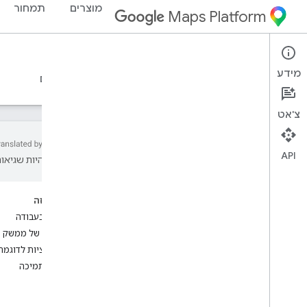
מוצרים
תמחור
Maps Platform
Places API
Web Services
מידע
מדריכים
חומרי עזר
משאבים
הדור הקודם
צ'אט
API
עשויות להיות שגיאות
ממשק API של מקומות Google
סקירה כללית
בדף הזה
מזהי מקומות
התחל בעבודה
סמלי מקומות
תכונות של ממשק API של מקומות Google (חדש)
אפליקציות לדוגמה
הגדרה
עזרה ותמיכה
הגדרת Places API