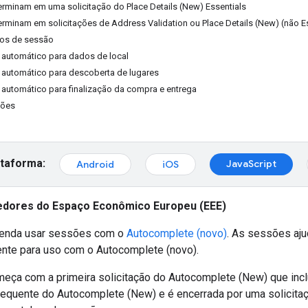
rminam em uma solicitação do Place Details (New) Essentials
rminam em solicitações de Address Validation ou Place Details (New) (não Es
ços de sessão
 automático para dados de local
 automático para descoberta de lugares
automático para finalização da compra e entrega
sões
ataforma:
JavaScript
Android
iOS
dores do Espaço Econômico Europeu (EEE)
enda usar sessões com o
Autocomplete (novo)
. As sessões aju
nte para uso com o Autocomplete (novo).
ça com a primeira solicitação do Autocomplete (New) que incl
sequente do Autocomplete (New) e é encerrada por uma solicita