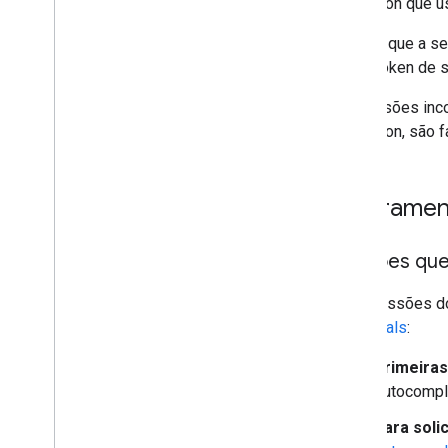
Validation que 
Adicionar um mapa do Google a uma
página da Web
Depois que a se
Eventos do mapa
usa o token de 
Controles do mapa
As sessões inco
Controlar zoom e movimento
Validation, são
Tipo de renderização (raster e vetor)
Tipos de mapas
Mapear esquema de cores
Faturamen
Coordenadas de mapa e bloco
Personalizar mapas
Sessões que
Trabalhar com o 3D Maps
Visão geral
Para sessões d
Começar
Essentials
:
Conceitos
Primeiras
Mapa 3D de base
Autocomple
Marcadores
Desenhar no mapa
Para soli
Recursos