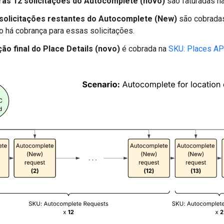
ras 12 solicitações do Autocomplete (novo)
são faturadas n
solicitações restantes do Autocomplete (New)
são cobrada
ão há cobrança para essas solicitações.
ção final do Place Details (novo)
é cobrada na
SKU: Places API