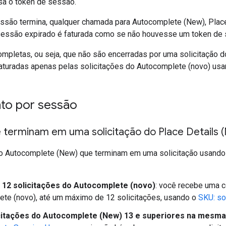
usa o token de sessão.
ssão termina, qualquer chamada para Autocomplete (New), Place
sessão expirado é faturada como se não houvesse um token de
mpletas, ou seja, que não são encerradas por uma solicitação d
 faturadas apenas pelas solicitações do Autocomplete (novo) us
to por sessão
 terminam em uma solicitação do Place Details (
o Autocomplete (New) que terminam em uma solicitação usand
 12 solicitações do Autocomplete (novo)
: você recebe uma c
te (novo), até um máximo de 12 solicitações, usando o
SKU: so
citações do Autocomplete (New) 13 e superiores na mesm