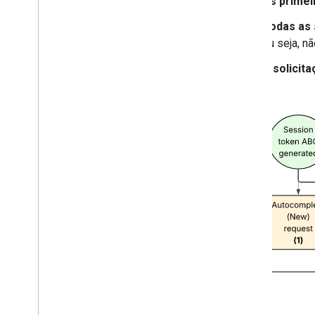
As primei
Desenhar no mapa
Todas as 
Visão geral
ou seja, n
Janelas de informações
A solicita
Formas e linhas
Símbolos
Recursos do Web
GL
Visualizações de dados do deck
.
gl
Sobreposições de solo
Sobreposições personalizadas
Adicionar uma legenda personalizada
Mostrar dados
Visão geral
Estilo baseado em dados para
conjuntos de dados
Estilo orientado a dados para limites
KML
Geo
JSON