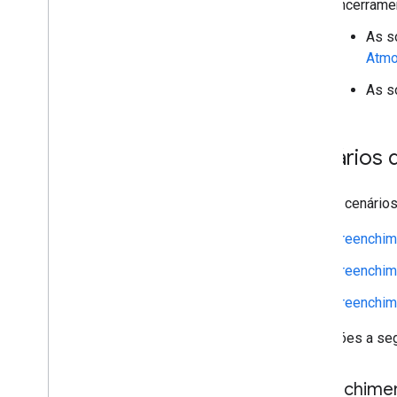
encerramen
Visão geral
Começar
As s
Text Search (novo)
Atmo
Nearby Search (novo)
As s
Place Details
Place Photos
Avaliações de lugares
Cenários 
Place Autocomplete
Visão geral
Widget do Place Autocomplete
Os três cenário
API Place Autocomplete Data
Preenchime
Preços do Autocomplete e da
sessão
Preenchim
Resumos com tecnologia de IA
Campos de dados de lugar
Preenchime
Tipos de lugar
As seções a seg
Kit de interface do Google Places
Guias do Places
Preenchimen