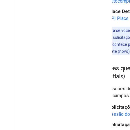
Autocompl
Place Det
Marcadores
API Place 
Visão geral
Começar
Observação
:se voc
Adicionar um marcador ao mapa
Only)
, todas as solicit
Personalização básica de marcadores
sessões. Isso acontece p
Criar marcadores com imagens
do Autocomplete (novo) v
Criar marcadores com HTML e CSS
Controlar o comportamento de
conflito
,
altitude e visibilidade
Sessões que 
Tornar os marcadores clicáveis e
Essentials)
acessíveis
Tornar os marcadores arrastáveis
Para sessões do
Migrar para os marcadores avançados
usando campos 
Marcadores (legado)
Solicitaç
Trabalhar com o Places
sessão do
Visão geral
Solicitaç
Lugares (novo)