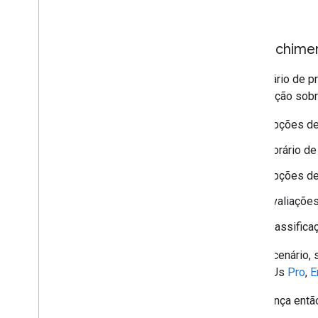
Camada de dados
Mapa de calor (descontinuado)
Camadas de trânsito
,
transporte
Preenchimen
público e bicicleta
No cenário de p
Serviços
localização sob
Elevation
Geocodificação
Opções de
Maximum Zoom Imagery
Horário de
Street View
Opções de
Outras bibliotecas
Avaliaçõe
Visão geral
Widget de medidor de qualidade
Classifica
do ar (experimental)
Biblioteca de desenhos
Nesse cenário, 
(descontinuada)
nas SKUs
Pro
,
E
Biblioteca de geometria
Biblioteca de visualização
A cobrança então
(descontinuada)