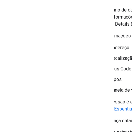
Trabalhar com rotas
No cenário de d
Visão geral
obter informaçõ
Começar
o Place Details 
Testar a versão de demonstração
Classe de rota
As informações d
Classe Route Matrix
Guias de migração
Endereço
Recursos
Localizaçã
Validação de endereço
Plus Code
Visão geral
Tipos
Testar a versão de demonstração
Começar
Janela de 
Validar um endereço
Essa sessão é e
Compreender uma resposta básica
Details Essentia
Processar a resposta de validação
Processar endereços dos Estados
A cobrança então
Unidos
Cobertura de país e região