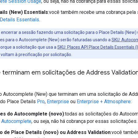
ete Session Usage
, ou seja, não há cobrança para essas solicit
ails (New) Essentials
:você também recebe uma cobrança pela 
Details Essentials
.
ê encerrar a sessão fazendo uma solicitação para o Place Details (New
ações para o Autocomplete (New) serão faturadas usando a
SKU: Autocom
orque a solicitação que usa a
SKU: Places API Place Details Essentials (
oltam à precificação por solicitação.
terminam em solicitações de Address Validation
 Autocomplete (New) que terminam em uma solicitação de Addre
do Place Details
Pro
,
Enterprise
ou
Enterprise + Atmosphere
:
ões do Autocomplete (novo)
:todas as solicitações do Autocom
 Autocomplete
, ou seja, não há cobrança por essas solicitações.
ão de Place Details (novo) ou Address Validation
:você també