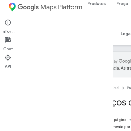
Produtos
Preço
Maps Platform
Web
Maps JavaScript API
Informações
Guias
Referência
Exemplos
Recursos
Lega
Chat
API
preferência. As t
API Maps Java
Script
Visão geral
Página inicial
Pr
Configurar a API Java
Script
Receber e usar uma chave de
Preços 
demonstração do Maps
Usar a verificação de app para proteger
sua chave de API
Nesta página
Carregar a API Maps Java
Script
Faturamento por
Como lidar com erros