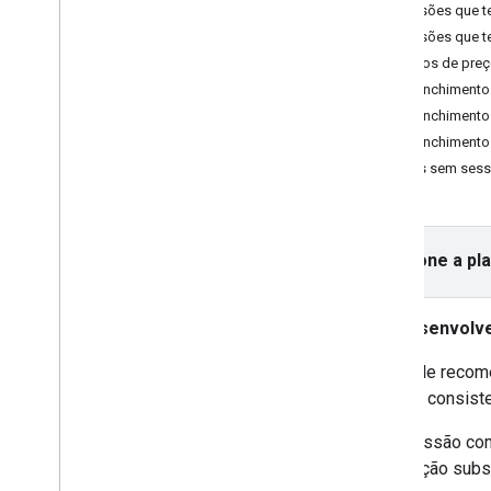
Sessões que te
Solução de problemas
Sessões que te
Cenários de pre
Tutoriais
Preenchimento
Adicionar um mapa do Google com
marcadores usando HTML
Preenchimento
Adicionar um mapa do Google com um
Preenchimento 
marcador usando Java
Script
Preços sem ses
Adicionar um mapa do Google a um
app React
Mostrar local atual
Marcadores de cluster
Selecione a pl
Conceitos
Desenvolve
Controle de versões
Localização
O Google recom
Práticas recomendadas
modelo consiste
Type
Script
Promessas
Uma sessão come
solicitação sub
Mapa básico