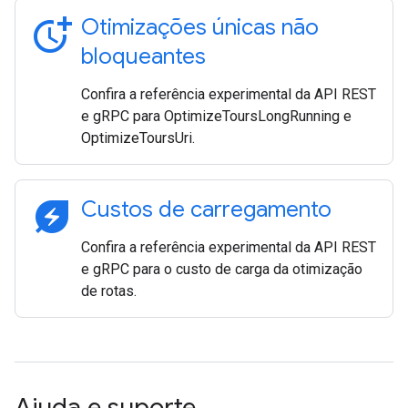
more_time
Otimizações únicas não
bloqueantes
Confira a referência experimental da API REST
e gRPC para OptimizeToursLongRunning e
OptimizeToursUri.
energy_savings_leaf
Custos de carregamento
Confira a referência experimental da API REST
e gRPC para o custo de carga da otimização
de rotas.
Ajuda e suporte