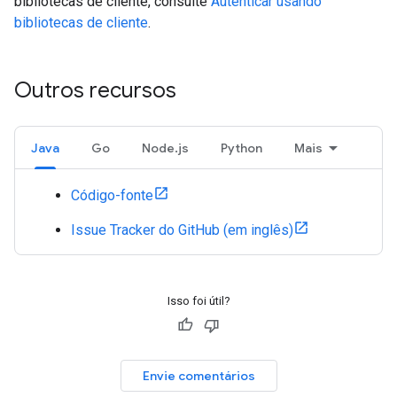
bibliotecas de cliente, consulte
Autenticar usando
bibliotecas de cliente
.
Outros recursos
Java
Go
Node.js
Python
Mais
Código-fonte
Issue Tracker do GitHub (em inglês)
Isso foi útil?
Envie comentários