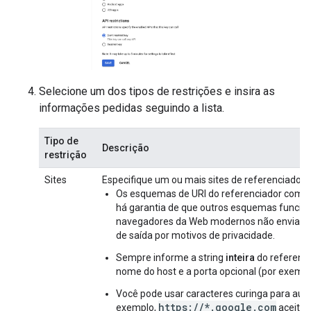
Selecione um dos tipos de restrições e insira as
informações pedidas seguindo a lista.
Tipo de
Descrição
restrição
Sites
Especifique um ou mais sites de referenciadore
Os esquemas de URI do referenciador com s
há garantia de que outros esquemas funcio
navegadores da Web modernos não enviam u
de saída por motivos de privacidade.
Sempre informe a string
inteira
do referenci
nome do host e a porta opcional (por exemp
Você pode usar caracteres curinga para auto
https://*.google.com
exemplo,
aceita 