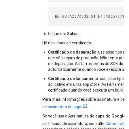
BB:0D:AC:74:D3:21:E1:43:67:71:
Clique em
Salvar
.
Há dois tipos de certificado:
Certificado de depuração
: use esse tipo a
que não sejam de produção. Não tente publi
de depuração. As ferramentas do SDK do An
automaticamente quando você executa uma 
Certificado de lançamento
: use esse tipo q
aplicativo em uma app store. As Ferrament
certificado quando você executa um build d
Para mais informações sobre assinatura e certi
de assinatura de apps
.
Se você usa a
Assinatura de apps do Google P
certificado de assinatura, consulte
Como trabal