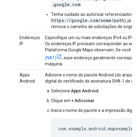
.google.com
.
Tenha cuidado ao autorizar referenciadores
https://google.com/some/path
), já 
remove o caminho de solicitações de origem
Endereços
Especifique um ou mais endereços IPv4 ou IPv6
IP
Os endereços IP precisam corresponder ao ende
Plataforma Google Maps observam. Se você u
(NAT)
, esse endereço geralmente correspon
máquina.
Apps
Adicione o nome do pacote Android (do arquiv
Android
digital do certificado de assinatura SHA-1 de c
Selecione
Apps Android
.
Clique em
+ Adicionar
.
Insira o nome do pacote e a impressão digita
com.example.android.mapexample