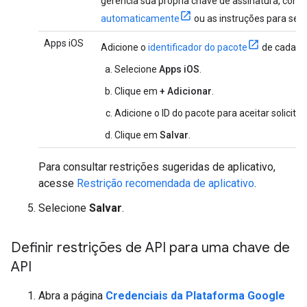
gerencia sua própria chave de assinatura, cons
automaticamente
ou as instruções para seu 
Apps iOS
Adicione o
identificador do pacote
de cada ap
Selecione
Apps iOS
.
Clique em
+ Adicionar
.
Adicione o ID do pacote para aceitar solicita
Clique em
Salvar
.
Para consultar restrições sugeridas de aplicativo,
acesse
Restrição recomendada de aplicativo
.
Selecione
Salvar
.
Definir restrições de API para uma chave de
API
Abra a página
Credenciais da Plataforma Google