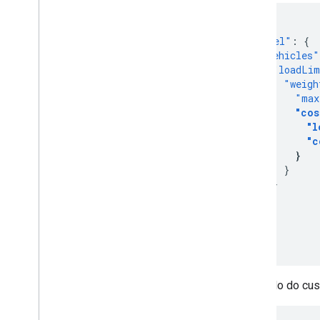
{
"model"
:
{
"vehicles"
"loadLim
"weigh
"max
"cos
"l
"c
}
}
}
}]
}
}
O cálculo do cus