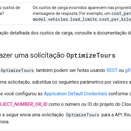
s custos de
Os custos de carga incorridos aparecem nas proprie
cost
_
pe
ta?
mensagens de resposta. Por exemplo, um
model
.
vehicles
.
load
_
limits
.
cost
_
per
_
kil
ação detalhada dos custos de carga, consulte a documentação de
azer uma solicitação
Optimize
Tours
OptimizeTours
também podem ser feitas usando
REST
ou
gR
uma solicitação, substitua os seguintes parâmetros por valores
se você configurou as
Application Default Credentials
conforme 
OJECT_NUMBER_OR_ID
como o número ou ID do projeto do Clou
a seguir envia uma solicitação
OptimizeTours
para a API Rou
rona.