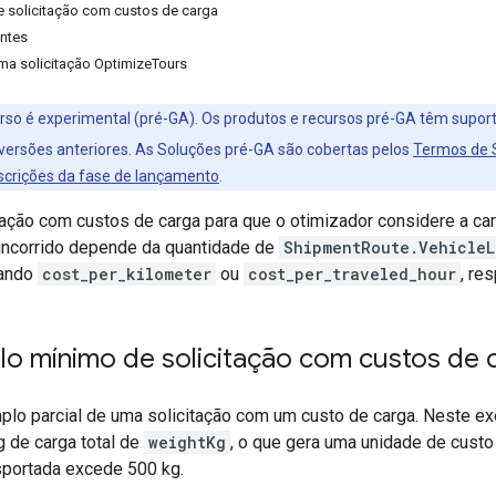
 solicitação com custos de carga
entes
ma solicitação OptimizeTours
rso é experimental (pré-GA). Os produtos e recursos pré-GA têm suport
ersões anteriores. As Soluções pré-GA são cobertas pelos
Termos de 
scrições da fase de lançamento
.
tação com custos de carga para que o otimizador considere a ca
o incorrido depende da quantidade de
ShipmentRoute.VehicleL
sando
cost_per_kilometer
ou
cost_per_traveled_hour
, re
o mínimo de solicitação com custos de 
plo parcial de uma solicitação com um custo de carga. Neste exe
g de carga total de
weightKg
, o que gera uma unidade de custo
sportada excede 500 kg.