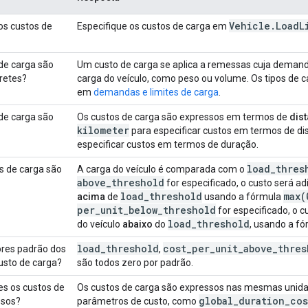
Vehicle
.
Load
L
os custos de
Especifique os custos de carga em
de carga são
Um custo de carga se aplica a remessas cuja deman
retes?
carga do veículo, como peso ou volume. Os tipos de ca
em
demandas e limites de carga
.
de carga são
Os custos de carga são expressos em termos de
dis
kilometer
para especificar custos em termos de di
especificar custos em termos de duração.
load
_
thres
s de carga são
A carga do veículo é comparada com o
above
_
threshold
for especificado, o custo será a
load
_
threshold
max(
acima
de
usando a fórmula
per
_
unit
_
below
_
threshold
for especificado, o 
load
_
threshold
do veículo
abaixo
do
, usando a f
load
_
threshold
cost
_
per
_
unit
_
above
_
thres
ores padrão dos
,
usto de carga?
são todos zero por padrão.
es os custos de
Os custos de carga são expressos nas mesmas unid
global
_
duration
_
cos
ssos?
parâmetros de custo, como