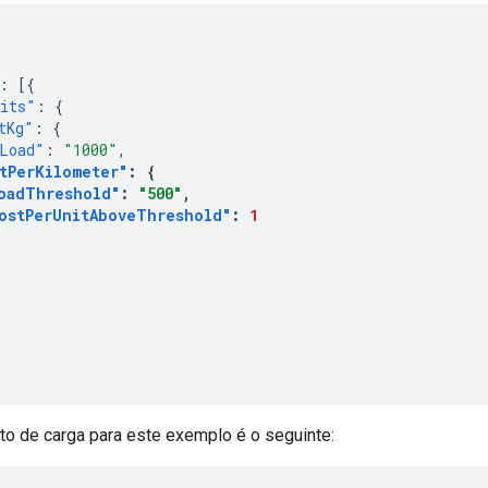
:
[{
its"
:
{
tKg"
:
{
Load"
:
"1000"
,
tPerKilometer"
:
{
oadThreshold"
:
"500"
,
ostPerUnitAboveThreshold"
:
1
to de carga para este exemplo é o seguinte: