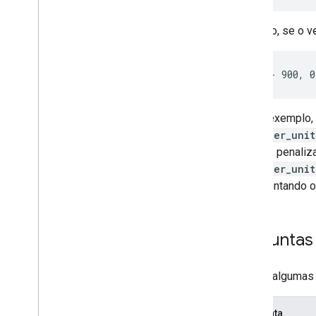
Portanto, se o v
Neste exemplo,
cost_per_uni
pesada, penaliz
cost_per_unit
representando o
Perguntas
Confira algumas
Pergunta