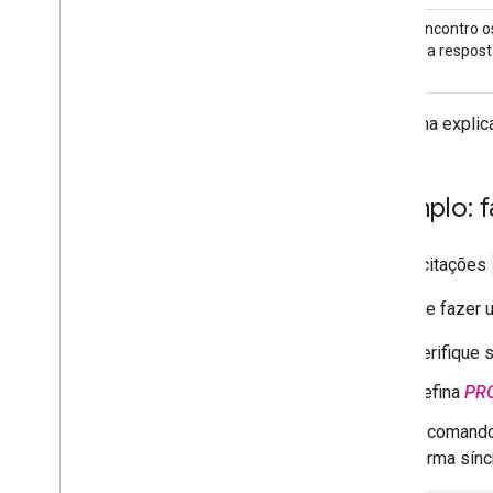
Onde encontro o
carga na respos
Para uma explic
Exemplo: f
As solicitações
Antes de fazer 
Verifique 
Defina
PR
O comando 
forma sínc