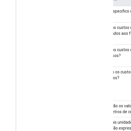
Onde especifico 
carga?
Como os custos 
associados aos f
Como os custos 
expressos?
Quando os custo
aplicados?
Quais são os val
parâmetros de c
Em quais unidad
carga são expre