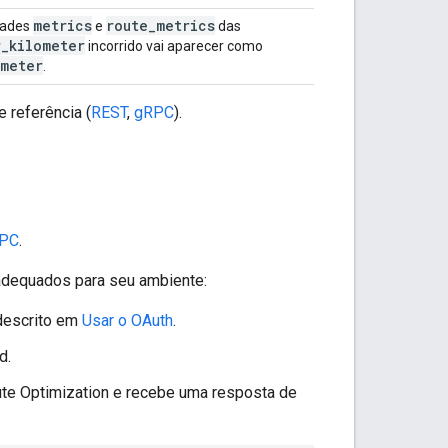
metrics
route
_
metrics
dades
e
das
r
_
kilometer
incorrido vai aparecer como
ometer
.
 referência (
REST
,
gRPC
).
PC
.
 adequados para seu ambiente:
descrito em
Usar o OAuth
.
d.
te Optimization e recebe uma resposta de