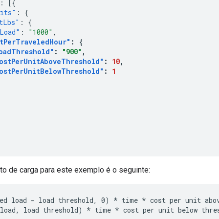
:
[{
its"
:
{
tLbs"
:
{
Load"
:
"1000"
,
tPerTraveledHour"
:
{
oadThreshold"
:
"900"
,
ostPerUnitAboveThreshold"
:
10
,
ostPerUnitBelowThreshold"
:
1
to de carga para este exemplo é o seguinte:
ed load - load threshold, 0) * time * cost per unit abov