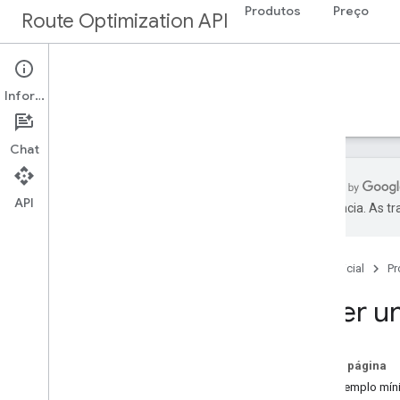
Produtos
Preço
Route Optimization API
Documentação
Informações
Guias
Exemplos
Referência
Recursos
Chat
API
preferência. As t
API Route Optimization
Visão geral
Página inicial
Pr
Essenciais
Fazer u
Configurar seu projeto do Google
Cloud
Fazer sua solicitação de API
Nesta página
Interpretar a resposta
Um exemplo míni
Principais conceitos