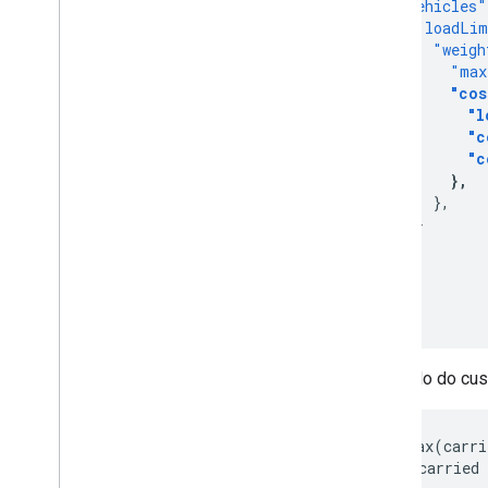
"vehicles"
"loadLim
"weigh
"max
"cos
"l
"c
"c
},
},
}
}]
}
}
O cálculo do cus
cost = max(carri