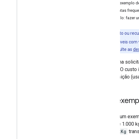
Outro exemplo de
Lista de parâmetros
Perguntas frequ
Exemplo: fazer u
Recursos experimentais
Evasão do retorno em U
Este produto ou recu
Objetivos
sejam compatíveis com v
Otimizações únicas não
bloqueantes
detalhes, consulte as
de
Carregar custos
Faça uma solici
visitas. O cust
Práticas recomendadas
da transição (u
Práticas recomendadas para serviços
da Web
Um exempl
Confira um exem
mais de 1.000 k
weightKg
tran