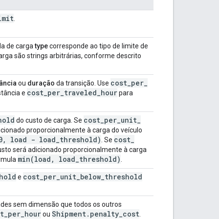
imit
.
da de carga
type
corresponde ao tipo de limite de
rga são strings arbitrárias, conforme descrito
cost
_
per
_
tância
ou
duração
da transição. Use
cost
_
per
_
traveled
_
hour
stância e
para
hold
cost
_
per
_
unit
_
do custo de carga. Se
dicionado proporcionalmente à carga do veículo
0
,
load - load
_
threshold)
cost
_
. Se
custo será adicionado proporcionalmente à carga
min(
load
,
load
_
threshold)
órmula
.
hold
cost
_
per
_
unit
_
below
_
threshold
e
ades sem dimensão que todos os outros
t
_
per
_
hour
Shipment
.
penalty
_
cost
ou
.