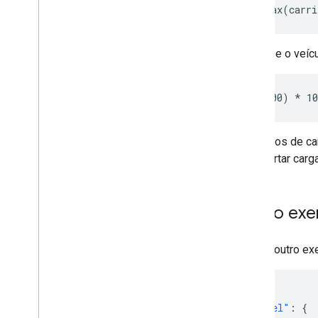
Então, se o veíc
Os custos de ca
transportar car
Outro exe
Confira outro e
{
"model"
:
{