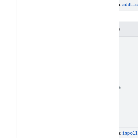
add
Li
Kế thừa:
Sự kiện
error
update
ispol
Kế thừa: