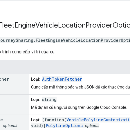
Fleet
Engine
Vehicle
Location
Provider
Opti
journeySharing
.
FleetEngineVehicleLocationProviderOpt
trình cung cấp vị trí của xe.
cher
AuthTokenFetcher
Loại:
Cung cấp mã thông báo web JSON để xác thực ứng dụng
string
Loại:
Mã dự án của người dùng trên Google Cloud Console.
ne
(function(
VehiclePolylineCustomizati
Loại:
n
void)|
PolylineOptions
optional
optional