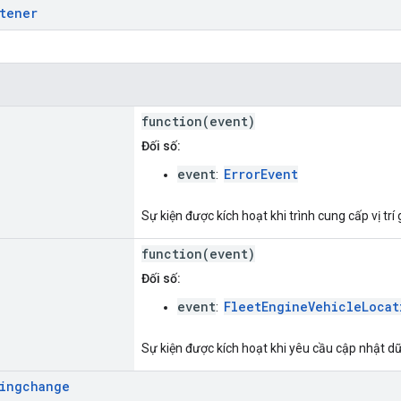
stener
function(event)
Đối số:
event
ErrorEvent
:
Sự kiện được kích hoạt khi trình cung cấp vị trí g
function(event)
Đối số:
event
FleetEngineVehicleLocat
:
Sự kiện được kích hoạt khi yêu cầu cập nhật dữ 
lingchange