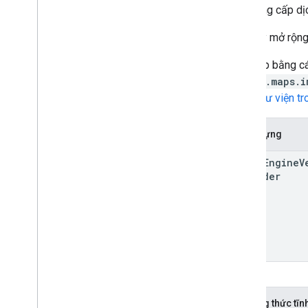
Nhà cung cấp dịch
Lớp này mở rộn
Truy cập bằng c
google.maps.i
Xem
Thư viện t
Hàm dựng
Fleet
Engine
V
Provider
Phương thức tĩn