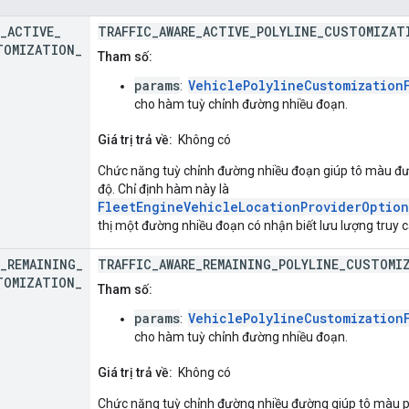
_
ACTIVE
_
TRAFFIC_AWARE_ACTIVE_POLYLINE_CUSTOMIZAT
TOMIZATION
_
Tham số:
params
VehiclePolylineCustomization
:
cho hàm tuỳ chỉnh đường nhiều đoạn.
Giá trị trả về:
Không có
Chức năng tuỳ chỉnh đường nhiều đoạn giúp tô màu đư
độ. Chỉ định hàm này là
FleetEngineVehicleLocationProviderOption
thị một đường nhiều đoạn có nhận biết lưu lượng truy
_
REMAINING
_
TRAFFIC_AWARE_REMAINING_POLYLINE_CUSTOMI
TOMIZATION
_
Tham số:
params
VehiclePolylineCustomization
:
cho hàm tuỳ chỉnh đường nhiều đoạn.
Giá trị trả về:
Không có
Chức năng tuỳ chỉnh đường nhiều đường giúp tô màu p