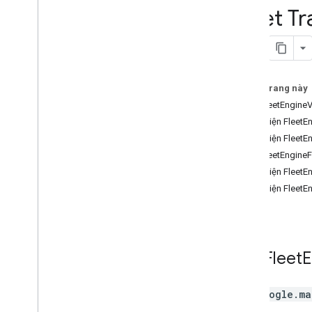
Fleet T
Bản đồ 3D
Môi trường (alpha)
Chia sẻ hành trình
Chế độ xem Bản đồ
Authentication
Trên trang này
Tuỳ chỉnh giao diện người dùng
Lớp FleetEngineV
Thực thể công cụ của đội xe
Giao diện FleetE
Tiến trình chuyến đi và đơn đặt
Giao diện FleetE
hàng
Lớp FleetEngineF
Theo dõi đội xe – Đội xe Last Mile
Giao diện FleetE
Theo dõi đội xe – Dịch vụ gọi xe
và giao hàng theo yêu cầu
Giao diện FleetE
Theo dõi lô hàng
Giao diện thư viện
Tài liệu tham khảo API phiên bản 3
.
64
(kênh hằng quý)
Lớp
Fleet
E
Tài liệu tham khảo API phiên bản 3
.
63
Tài liệu tham khảo API phiên bản 3
.
62
Lớp
google.ma