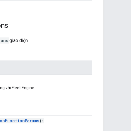
ons
ions
giao diện
 với Fleet Engine.
onFunctionParams
):