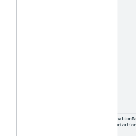
destination
M
Customizatio