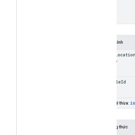
Thuộc tính
stale
Locatio
Millis
vehicle
Id
is
Được kế thừa:
Phương thức