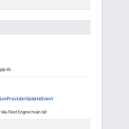
ặp lỗi.
ionProviderUpdateEvent
liệu Fleet Engine hoàn tất.