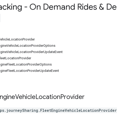
racking - On Demand Rides & Del
ehicleLocationProvider
ngineVehicleLocationProviderOptions
ngineVehicleLocationProviderUpdateEvent
leetLocationProvider
ngineFleetLocationProviderOptions
ngineFleetLocationProviderUpdateEvent
ngine
Vehicle
Location
Provider
ps.journeySharing
.
FleetEngineVehicleLocationProvider