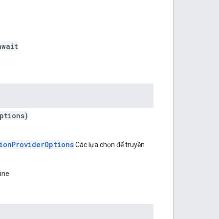
await
ptions)
ionProviderOptions
Các lựa chọn để truyền
ine.