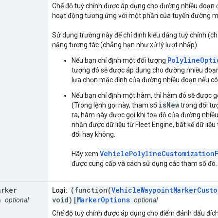
Chế độ tuỳ chỉnh được áp dụng cho đường nhiều đoạn
hoạt động tương ứng với một phần của tuyến đường mà
Sử dụng trường này để chỉ định kiểu dáng tuỳ chỉnh (
năng tương tác (chẳng hạn như xử lý lượt nhấp).
PolylineOpti
Nếu bạn chỉ định một đối tượng
tượng đó sẽ được áp dụng cho đường nhiều đoạn
lựa chọn mặc định của đường nhiều đoạn nếu có
Nếu bạn chỉ định một hàm, thì hàm đó sẽ được g
isNew
(Trong lệnh gọi này, tham số
trong đối t
ra, hàm này được gọi khi toạ độ của đường nhiều 
nhận được dữ liệu từ Fleet Engine, bất kể dữ li
đổi hay không.
VehiclePolylineCustomization
Hãy xem
được cung cấp và cách sử dụng các tham số đó.
arker
(function(
VehicleWaypointMarkerCusto
Loại:
n
void)|
MarkerOptions
optional
optional
Chế độ tuỳ chỉnh được áp dụng cho điểm đánh dấu đích