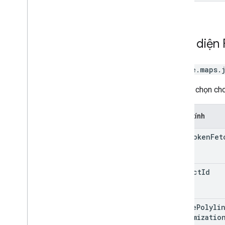
Giao diện
google.maps.
Các lựa chọn cho 
Thuộc tính
auth
Token
Fet
project
Id
active
Polyli
Customizatio