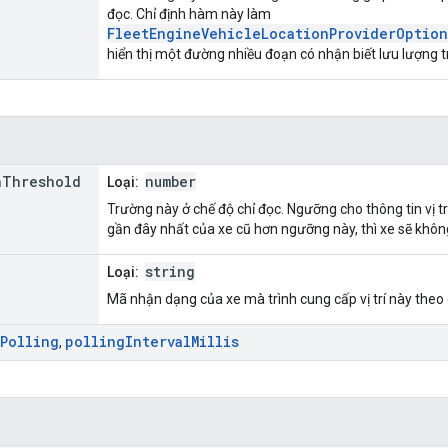
đọc. Chỉ định hàm này làm
FleetEngineVehicleLocationProviderOption
hiển thị một đường nhiều đoạn có nhận biết lưu lượng t
n
Threshold
number
Loại:
Trường này ở chế độ chỉ đọc. Ngưỡng cho thông tin vị tr
gần đây nhất của xe cũ hơn ngưỡng này, thì xe sẽ không
string
Loại:
Mã nhận dạng của xe mà trình cung cấp vị trí này theo 
Polling
polling
Interval
Millis
,