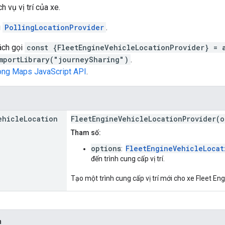
 vụ vị trí của xe.
g
PollingLocationProvider
.
ách gọi
const {FleetEngineVehicleLocationProvider} = 
mportLibrary("journeySharing")
.
rong Maps JavaScript API
.
ehicle
Location
FleetEngineVehicleLocationProvider(o
Tham số:
options
FleetEngineVehicleLocat
:
đến trình cung cấp vị trí.
Tạo một trình cung cấp vị trí mới cho xe Fleet Eng
h