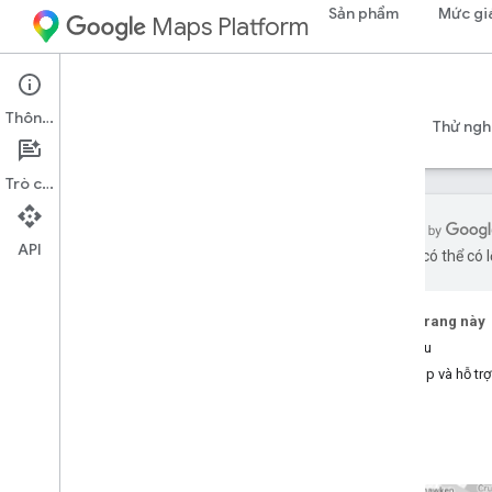
Sản phẩm
Mức gi
Maps Platform
Web Services
Places Insights
Thông tin
Hướng dẫn
Tài liệu tham khảo
Tài nguyên
Thử ngh
Trò chuyện
API
bằng AI có thể có l
Thông tin chi tiết về địa điểm
Tổng quan
Trên trang này
Hãy dùng thử bản minh hoạ!
Bắt đầu
Trợ giúp và hỗ trợ
Thiết lập
Đăng ký sử dụng Thông tin chi tiết
về địa điểm
Thiết lập tính năng Thông tin chi tiết về
địa điểm