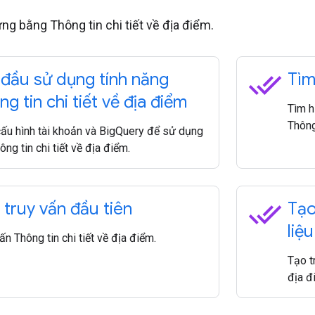
ng bằng Thông tin chi tiết về địa điểm.
done_all
 đầu sử dụng tính năng
Tìm
g tin chi tiết về địa điểm
Tìm h
Thông 
cấu hình tài khoản và BigQuery để sử dụng
ông tin chi tiết về địa điểm.
done_all
 truy vấn đầu tiên
Tạo
liệ
ấn Thông tin chi tiết về địa điểm.
Tạo t
địa đ