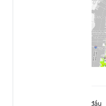
Làm việc với Thông tin chi tiết về địa
điểm
Giới thiệu về dữ liệu Thông tin chi tiết về
địa điểm
Truy vấn trực tiếp tập dữ liệu
Truy vấn tập dữ liệu bằng các hàm Đếm
địa điểm
Viết truy vấn bằng dữ liệu thương hiệu
Hình dung kết quả truy vấn
Hướng dẫn
Thực hiện lựa chọn trang web
Xác thực dữ liệu bằng các hàm
Place Count
Tạo Điểm số tuỳ chỉnh về địa điểm
bằng Thông tin chi tiết về địa điểm
Trực quan hoá dữ liệu Thông tin chi
tiết về địa điểm một cách linh hoạt
bằng Data Studio
Bắt đầu
Phân tích hiệu suất của trang web