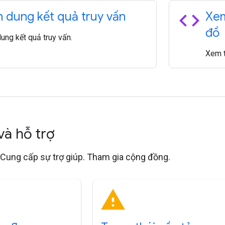
code
h dung kết quả truy vấn
Xem
đồ
ung kết quả truy vấn.
Xem t
 và hỗ trợ
 Cung cấp sự trợ giúp. Tham gia cộng đồng.