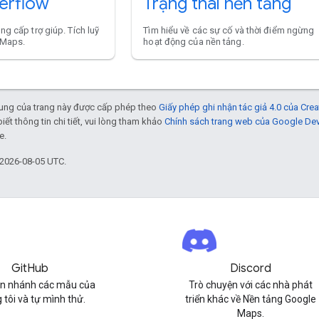
erflow
Trạng thái nền tảng
ng cấp trợ giúp. Tích luỹ
Tìm hiểu về các sự cố và thời điểm ngừng
 Maps.
hoạt động của nền tảng.
 dung của trang này được cấp phép theo
Giấy phép ghi nhận tác giả 4.0 của Cr
biết thông tin chi tiết, vui lòng tham khảo
Chính sách trang web của Google De
e.
 2026-08-05 UTC.
GitHub
Discord
n nhánh các mẫu của
Trò chuyện với các nhà phát
 tôi và tự mình thử.
triển khác về Nền tảng Google
Maps.