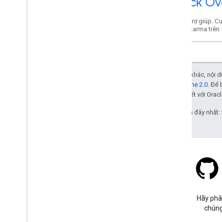
Stack Ov
Nhận trợ giúp. Cu
điểm karma trên
Trừ phi có lưu ý khác, nội
Giấy phép Apache 2.0
. Để 
các đơn vị liên kết với Oracl
Cập nhật lần gần đây nhất:
Stack Overflow
Đặt câu hỏi trong thẻ google-
Hãy phâ
maps.
chúng