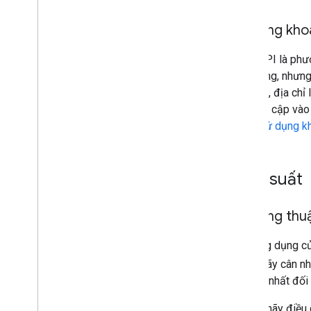
Dịch vụ trong phạm vi
Quản lý sự cố
Sử dụng kho
Trung tâm tin cậy
Khoá API là phư
ứng dụng, nhưng 
Tiện ích
chỉ web, địa chỉ
Định dạng Thuật toán đường nhiều
đoạn được mã hoá
hãy truy cập vào
Tiện ích Bộ mã hoá đường nhiều đường
trang
Sử dụng k
có tính tương tác
Tiện ích Bộ giải mã đường nhiều đoạn
tương tác
Hiệu suất
Điều khoản và chính sách
Điều khoản Google Maps Platform
Sử dụng thuật
Điều khoản dành cho Khu vực kinh
tế Châu Âu (EEA)
Nếu ứng dụng của
Câu hỏi thường gặp về Khu vực kinh tế
mức), hãy cân n
Châu Âu (EEA)
hữu ích nhất đối
Tài nguyên khác
Cụ thể, hãy điều