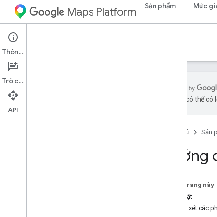
Sản phẩm
Mức gi
Maps Platform
Tài liệu
Thông tin
Trò chuyện
bằng AI có thể có l
API
Tài liệu về Nền tảng Google Maps
Trang chủ
Sản 
Bắt đầu
Bắt đầu sử dụng Google Maps Platform
Hướng d
Lấy và sử dụng Maps Demo Key
Trình khám phá các chức năng
Mã bản đồ
Trên trang này
Câu hỏi thường gặp
Bảo mật
Dịch vụ hỗ trợ và tài nguyên
Xem xét các p
Chăm sóc khách hàng