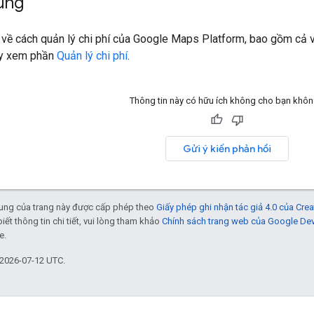
ung
n về cách quản lý chi phí của Google Maps Platform, bao gồm cả v
ãy xem phần
Quản lý chi phí
.
Thông tin này có hữu ích không cho bạn khô
Gửi ý kiến phản hồi
 dung của trang này được cấp phép theo
Giấy phép ghi nhận tác giả 4.0 của Cr
biết thông tin chi tiết, vui lòng tham khảo
Chính sách trang web của Google De
e.
 2026-07-12 UTC.