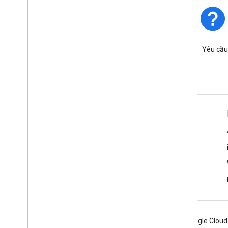
Trạng thái nền tảng
Tìm hiểu về các sự cố và thời
Yêu cầu
điểm ngừng hoạt động của
nền tảng.
Tìm hiểu thêm
Câu hỏi thường gặp
Trình khám phá các chức năng
Bắt đầu
Các phương pháp hay nhất về bảo mật API
Android
Chrome
Firebase
Google Cloud