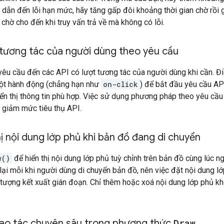
 dẫn đến lỗi hạn mức, hãy tăng gấp đôi khoảng thời gian chờ rồi g
 chờ cho đến khi truy vấn trả về mà không có lỗi.
 tương tác của người dùng theo yêu cầu
yêu cầu đến các API có lượt tương tác của người dùng khi cần. Đi
một hành động (chẳng hạn như
on-click
) để bắt đầu yêu cầu AP
ển thị thông tin phù hợp. Việc sử dụng phương pháp theo yêu cầu
p giảm mức tiêu thụ API.
hị nội dung lớp phủ khi bản đồ đang di chuyển
w()
để hiển thị nội dung lớp phủ tuỳ chỉnh trên bản đồ cùng lúc n
ại mỗi khi người dùng di chuyển bản đồ, nên việc đặt nội dung lớ
 tượng kết xuất gián đoạn. Chỉ thêm hoặc xoá nội dung lớp phủ k
hao tác chuyên sâu trong phương thức
Draw