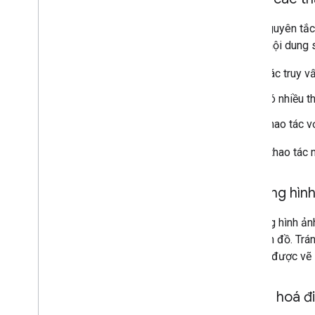
Theo nguyên tắc 
những nội dung 
Các truy v
Có nhiều th
Thao tác v
Những thao tác n
Sử dụng hìn
Sử dụng hình ảnh
trên bản đồ. Trá
bản đồ được vẽ l
Tối ưu hoá 