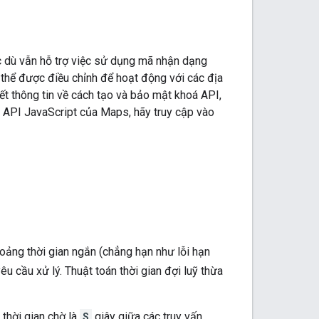
 dù vẫn hỗ trợ việc sử dụng mã nhận dạng
 thể được điều chỉnh để hoạt động với các địa
iết thông tin về cách tạo và bảo mật khoá API,
i API JavaScript của Maps, hãy truy cập vào
oảng thời gian ngắn (chẳng hạn như lỗi hạn
u cầu xử lý. Thuật toán thời gian đợi luỹ thừa
 thời gian chờ là
S
giây giữa các truy vấn.