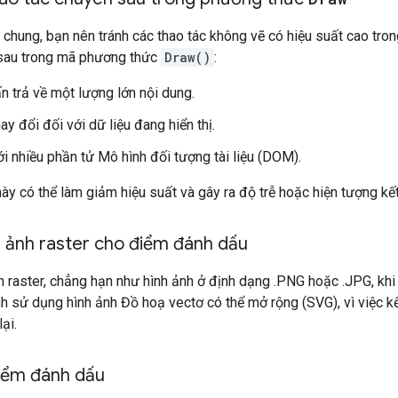
chung, bạn nên tránh các thao tác không vẽ có hiệu suất cao tr
sau trong mã phương thức
Draw()
:
ấn trả về một lượng lớn nội dung.
ay đổi đối với dữ liệu đang hiển thị.
ới nhiều phần tử Mô hình đối tượng tài liệu (DOM).
ày có thể làm giảm hiệu suất và gây ra độ trễ hoặc hiện tượng kết
h ảnh raster cho điểm đánh dấu
 raster, chẳng hạn như hình ảnh ở định dạng .PNG hoặc .JPG, khi
nh sử dụng hình ảnh Đồ hoạ vectơ có thể mở rộng (SVG), vì việc kế
ại.
điểm đánh dấu