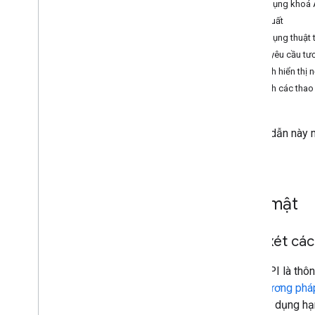
Sử dụng khoá A
Hiệu suất
Tài nguyên về AI
Sử dụng thuật t
Tổng quan
Gửi yêu cầu tư
Kỹ năng của nhân viên hỗ trợ
Tránh hiển thị 
Bộ công cụ Agentic UI (thử nghiệm)
Tránh các thao
Bộ công cụ Code Assist (thử
nghiệm)
Maps Grounding Lite
Hướng dẫn này m
thụ.
Các phương pháp hay nhất
Các phương pháp hay nhất về bảo mật
API
Bảo mật
Hướng dẫn về chữ ký số
Hướng dẫn tối ưu hoá
Xem xét các
Tối ưu hoá việc sử dụng Dịch vụ web
Khoá API là thô
Bảo mật và tuân thủ
Các phương pháp
Tổng quan
mức sử dụng hạn
Hướng dẫn bảo mật