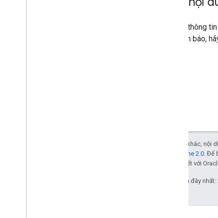
Xem nội d
Để biết thông ti
lập cảnh báo, h
Trừ phi có lưu ý khác, nội
Giấy phép Apache 2.0
. Để 
các đơn vị liên kết với Oracl
Cập nhật lần gần đây nhất: