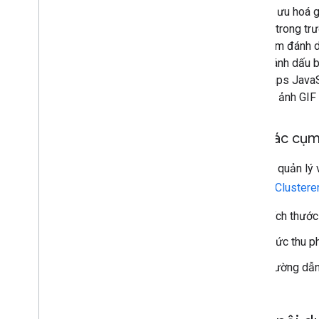
Việc tối ưu hoá 
hữu ích trong t
một điểm đánh d
điểm đánh dấu bằ
hợp, Maps JavaSc
hoá cho ảnh GIF
Tạo các cụm 
Để giúp quản lý 
Marker Clustere
Kích thước
Mức thu ph
Đường dẫn 