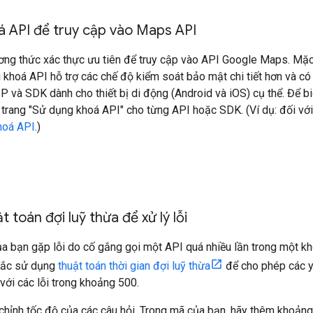
á API để truy cập vào Maps API
ơng thức xác thực ưu tiên để truy cập vào API Google Maps. Mặc
khoá API hỗ trợ các chế độ kiểm soát bảo mật chi tiết hơn và có
 IP và SDK dành cho thiết bị di động (Android và iOS) cụ thể. Để b
 trang "Sử dụng khoá API" cho từng API hoặc SDK. (Ví dụ: đối vớ
hoá API
.)
 toán đợi luỹ thừa để xử lý lỗi
 bạn gặp lỗi do cố gắng gọi một API quá nhiều lần trong một kh
hắc sử dụng
thuật toán thời gian đợi luỹ thừa
để cho phép các yê
 với các lỗi trong khoảng 500.
 chỉnh tốc độ của các câu hỏi. Trong mã của bạn, hãy thêm khoảng