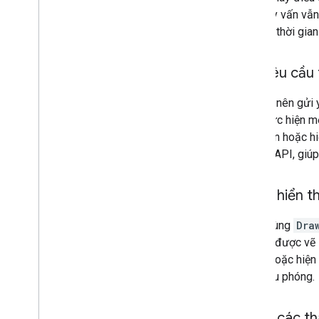
Kế hoạch theo dõi tài sản
Nếu truy vấn vẫn
Bản không dùng nữa
khoảng thời gian
Miền
Giai đoạn ra mắt
Gửi yêu cầu
Sản phẩm cũ
Thông tin chi tiết về phạm vi bản đồ
Bạn chỉ nên gửi 
Hỗ trợ phần mềm và hệ điều hành di
động
cuối thực hiện 
Danh sách kiểm tra trước khi ra mắt
đích đến hoặc hi
Gói cao cấp
đối với API, giú
So sánh vai trò của dự án
Câu hỏi thường gặp về việc di chuyển
Tránh hiển t
CA gốc
Mã hoá URL
Tránh dùng
Dra
Người dùng Word
Press
bản đồ được vẽ l
độ trễ hoặc hiện
hoặc thu phóng.
Tránh các t