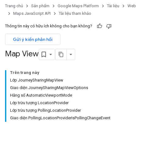
Trang chủ
Sản phẩm
Google Maps Platform
Tài liệu
Web
Maps JavaScript API
Tài liệu tham khảo
Thông tin này có hữu ích không cho bạn không?
Gửi ý kiến phản hồi
Map View
Trên trang này
Lớp JourneySharingMapView
Giao diện JourneySharingMapViewOptions
Hằng số AutomaticViewportMode
Lớp trừu tượng LocationProvider
Lớp trừu tượng PollingLocationProvider
Giao diện PollingLocationProviderIsPollingChangeEvent