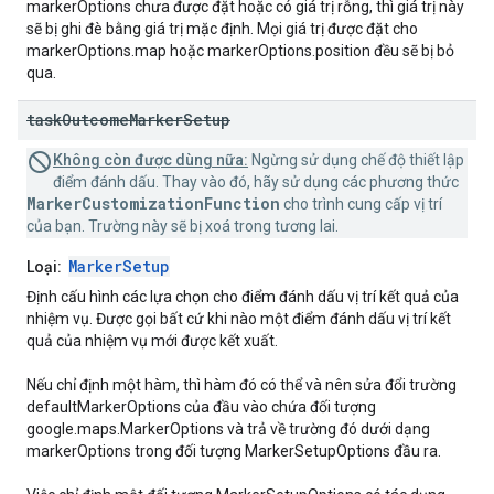
markerOptions chưa được đặt hoặc có giá trị rỗng, thì giá trị này
sẽ bị ghi đè bằng giá trị mặc định. Mọi giá trị được đặt cho
markerOptions.map hoặc markerOptions.position đều sẽ bị bỏ
qua.
task
Outcome
Marker
Setup
Không còn được dùng nữa:
Ngừng sử dụng chế độ thiết lập
điểm đánh dấu. Thay vào đó, hãy sử dụng các phương thức
MarkerCustomizationFunction
cho trình cung cấp vị trí
của bạn. Trường này sẽ bị xoá trong tương lai.
MarkerSetup
Loại:
Định cấu hình các lựa chọn cho điểm đánh dấu vị trí kết quả của
nhiệm vụ. Được gọi bất cứ khi nào một điểm đánh dấu vị trí kết
quả của nhiệm vụ mới được kết xuất.
Nếu chỉ định một hàm, thì hàm đó có thể và nên sửa đổi trường
defaultMarkerOptions của đầu vào chứa đối tượng
google.maps.MarkerOptions và trả về trường đó dưới dạng
markerOptions trong đối tượng MarkerSetupOptions đầu ra.