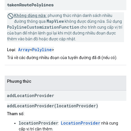
taken
Route
Polylines
Không dùng nữa:
phương thức nhận danh sách nhiều
MapView
đường thông qua
không được dùng nữa. Sử dụng
PolylineCustomizationFunction
cho trình cung cấp vị trí
của bạn để nhận lệnh gọi lại khi một đường nhiều đoạn được
thêm vào bản đồ hoặc được cập nhật.
Array
<
Polyline
>
Loại:
Trả về các đường nhiều đoạn của tuyến đường đã đi (nếu có).
Phương thức
add
Location
Provider
addLocationProvider(locationProvider)
Tham số:
locationProvider
LocationProvider
:
nhà cung
cấp vị trí cần thêm.