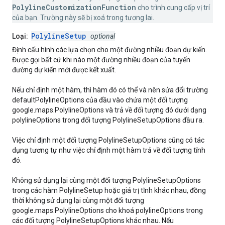
PolylineCustomizationFunction
cho trình cung cấp vị trí
của bạn. Trường này sẽ bị xoá trong tương lai.
PolylineSetup
Loại:
optional
Định cấu hình các lựa chọn cho một đường nhiều đoạn dự kiến.
Được gọi bất cứ khi nào một đường nhiều đoạn của tuyến
đường dự kiến mới được kết xuất.
Nếu chỉ định một hàm, thì hàm đó có thể và nên sửa đổi trường
defaultPolylineOptions của đầu vào chứa một đối tượng
google.maps.PolylineOptions và trả về đối tượng đó dưới dạng
polylineOptions trong đối tượng PolylineSetupOptions đầu ra.
Việc chỉ định một đối tượng PolylineSetupOptions cũng có tác
dụng tương tự như việc chỉ định một hàm trả về đối tượng tĩnh
đó.
Không sử dụng lại cùng một đối tượng PolylineSetupOptions
trong các hàm PolylineSetup hoặc giá trị tĩnh khác nhau, đồng
thời không sử dụng lại cùng một đối tượng
google.maps.PolylineOptions cho khoá polylineOptions trong
các đối tượng PolylineSetupOptions khác nhau. Nếu