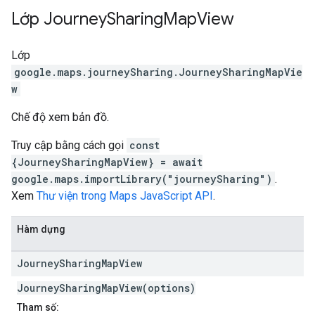
Lớp
Journey
Sharing
Map
View
Lớp
google.maps.journeySharing
.
JourneySharingMapVie
w
Chế độ xem bản đồ.
Truy cập bằng cách gọi
const
{JourneySharingMapView} = await
google.maps.importLibrary("journeySharing")
.
Xem
Thư viện trong Maps JavaScript API
.
Hàm dựng
Journey
Sharing
Map
View
JourneySharingMapView(options)
Tham số: