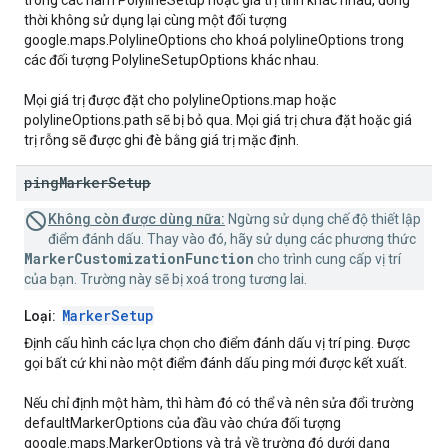
trong các hàm PolylineSetup hoặc giá trị tĩnh khác nhau, đồng
thời không sử dụng lại cùng một đối tượng
google.maps.PolylineOptions cho khoá polylineOptions trong
các đối tượng PolylineSetupOptions khác nhau.
Mọi giá trị được đặt cho polylineOptions.map hoặc
polylineOptions.path sẽ bị bỏ qua. Mọi giá trị chưa đặt hoặc giá
trị rỗng sẽ được ghi đè bằng giá trị mặc định.
ping
Marker
Setup
Không còn được dùng nữa:
Ngừng sử dụng chế độ thiết lập
điểm đánh dấu. Thay vào đó, hãy sử dụng các phương thức
MarkerCustomizationFunction
cho trình cung cấp vị trí
của bạn. Trường này sẽ bị xoá trong tương lai.
MarkerSetup
Loại:
Định cấu hình các lựa chọn cho điểm đánh dấu vị trí ping. Được
gọi bất cứ khi nào một điểm đánh dấu ping mới được kết xuất.
Nếu chỉ định một hàm, thì hàm đó có thể và nên sửa đổi trường
defaultMarkerOptions của đầu vào chứa đối tượng
google.maps.MarkerOptions và trả về trường đó dưới dạng