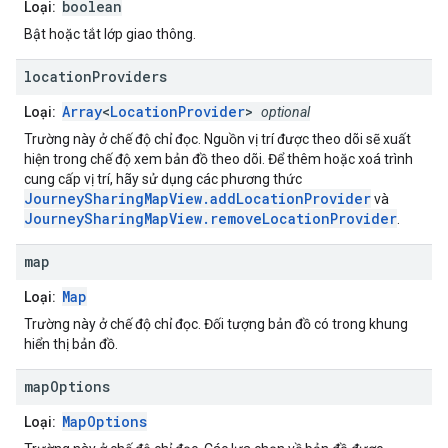
boolean
Loại:
Bật hoặc tắt lớp giao thông.
location
Providers
Array
<
LocationProvider
>
Loại:
optional
Trường này ở chế độ chỉ đọc. Nguồn vị trí được theo dõi sẽ xuất
hiện trong chế độ xem bản đồ theo dõi. Để thêm hoặc xoá trình
cung cấp vị trí, hãy sử dụng các phương thức
JourneySharingMapView.addLocationProvider
và
JourneySharingMapView.removeLocationProvider
.
map
Map
Loại:
Trường này ở chế độ chỉ đọc. Đối tượng bản đồ có trong khung
hiển thị bản đồ.
map
Options
MapOptions
Loại: