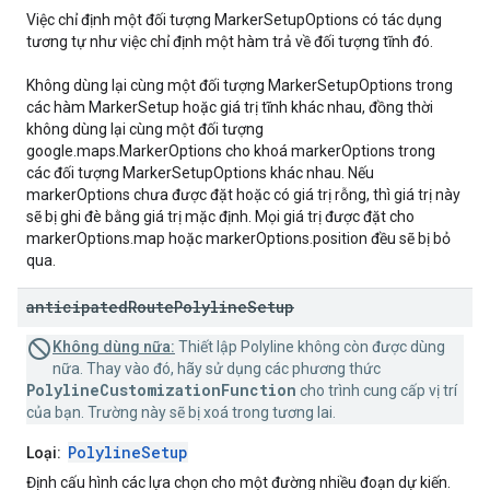
Việc chỉ định một đối tượng MarkerSetupOptions có tác dụng
tương tự như việc chỉ định một hàm trả về đối tượng tĩnh đó.
Không dùng lại cùng một đối tượng MarkerSetupOptions trong
các hàm MarkerSetup hoặc giá trị tĩnh khác nhau, đồng thời
không dùng lại cùng một đối tượng
google.maps.MarkerOptions cho khoá markerOptions trong
các đối tượng MarkerSetupOptions khác nhau. Nếu
markerOptions chưa được đặt hoặc có giá trị rỗng, thì giá trị này
sẽ bị ghi đè bằng giá trị mặc định. Mọi giá trị được đặt cho
markerOptions.map hoặc markerOptions.position đều sẽ bị bỏ
qua.
anticipated
Route
Polyline
Setup
Không dùng nữa:
Thiết lập Polyline không còn được dùng
nữa. Thay vào đó, hãy sử dụng các phương thức
PolylineCustomizationFunction
cho trình cung cấp vị trí
của bạn. Trường này sẽ bị xoá trong tương lai.
PolylineSetup
Loại:
Định cấu hình các lựa chọn cho một đường nhiều đoạn dự kiến.