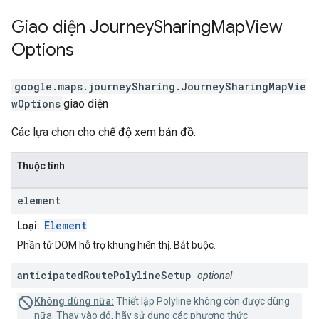
Giao diện
Journey
Sharing
Map
View
Options
google.maps.journeySharing
.
JourneySharingMapVie
wOptions
giao diện
Các lựa chọn cho chế độ xem bản đồ.
Thuộc tính
element
Element
Loại:
Phần tử DOM hỗ trợ khung hiển thị. Bắt buộc.
anticipated
Route
Polyline
Setup
optional
Không dùng nữa:
Thiết lập Polyline không còn được dùng
nữa. Thay vào đó, hãy sử dụng các phương thức