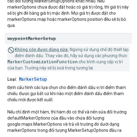
các đối tượng MarkerSetupOptions khác nhau. Nếu
markerOptions chưa được đặt hoặc có giá trị rỗng, thì giá trị này
sẽ bị ghi đè bằng giá trị mặc định. Mọi giá trị được đặt cho
markerOptions.map hoặc markerOptions.position đều sẽ bị bỏ
qua.
waypoint
Marker
Setup
Không còn được dùng nữa:
Ngừng sử dụng chế độ thiết lập
điểm đánh dấu. Thay vào đó, hãy sử dụng các phương thức
MarkerCustomizationFunction
cho trình cung cấp vị trí
của bạn. Trường này sẽ bị xoá trong tương lai.
MarkerSetup
Loại:
Định cấu hình các lựa chọn cho điểm đánh dấu vị trí điểm tham
chiếu. Được gọi bất cứ khi nào một điểm đánh dấu điểm tham
chiếu mới được kết xuất.
Nếu chỉ định một hàm, thì hàm đó có thể và nên sửa đổi trường
defaultMarkerOptions của đầu vào chứa đối tượng
google.maps.MarkerOptions và trả về trường đó dưới dạng
markerOptions trong đối tượng MarkerSetupOptions đầu ra.