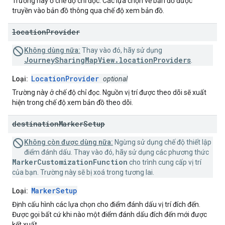
Trường này ở chế độ chỉ đọc. Các lựa chọn về bản đồ được
truyền vào bản đồ thông qua chế độ xem bản đồ.
location
Provider
Không dùng nữa:
Thay vào đó, hãy sử dụng
JourneySharingMapView.locationProviders
.
LocationProvider
Loại:
optional
Trường này ở chế độ chỉ đọc. Nguồn vị trí được theo dõi sẽ xuất
hiện trong chế độ xem bản đồ theo dõi.
destination
Marker
Setup
Không còn được dùng nữa:
Ngừng sử dụng chế độ thiết lập
điểm đánh dấu. Thay vào đó, hãy sử dụng các phương thức
MarkerCustomizationFunction
cho trình cung cấp vị trí
của bạn. Trường này sẽ bị xoá trong tương lai.
MarkerSetup
Loại:
Định cấu hình các lựa chọn cho điểm đánh dấu vị trí đích đến.
Được gọi bất cứ khi nào một điểm đánh dấu đích đến mới được
kết xuất.