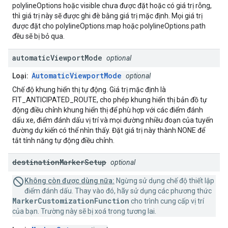
polylineOptions hoặc visible chưa được đặt hoặc có giá trị rỗng,
thì giá trị này sẽ được ghi đè bằng giá trị mặc định. Mọi giá trị
được đặt cho polylineOptions.map hoặc polylineOptions.path
đều sẽ bị bỏ qua.
automatic
Viewport
Mode
optional
AutomaticViewportMode
Loại:
optional
Chế độ khung hiển thị tự động. Giá trị mặc định là
FIT_ANTICIPATED_ROUTE, cho phép khung hiển thị bản đồ tự
động điều chỉnh khung hiển thị để phù hợp với các điểm đánh
dấu xe, điểm đánh dấu vị trí và mọi đường nhiều đoạn của tuyến
đường dự kiến có thể nhìn thấy. Đặt giá trị này thành NONE để
tắt tính năng tự động điều chỉnh.
destination
Marker
Setup
optional
Không còn được dùng nữa:
Ngừng sử dụng chế độ thiết lập
điểm đánh dấu. Thay vào đó, hãy sử dụng các phương thức
MarkerCustomizationFunction
cho trình cung cấp vị trí
của bạn. Trường này sẽ bị xoá trong tương lai.