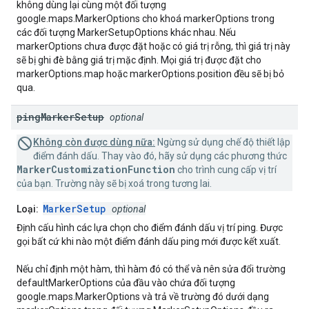
không dùng lại cùng một đối tượng
google.maps.MarkerOptions cho khoá markerOptions trong
các đối tượng MarkerSetupOptions khác nhau. Nếu
markerOptions chưa được đặt hoặc có giá trị rỗng, thì giá trị này
sẽ bị ghi đè bằng giá trị mặc định. Mọi giá trị được đặt cho
markerOptions.map hoặc markerOptions.position đều sẽ bị bỏ
qua.
ping
Marker
Setup
optional
Không còn được dùng nữa:
Ngừng sử dụng chế độ thiết lập
điểm đánh dấu. Thay vào đó, hãy sử dụng các phương thức
MarkerCustomizationFunction
cho trình cung cấp vị trí
của bạn. Trường này sẽ bị xoá trong tương lai.
MarkerSetup
Loại:
optional
Định cấu hình các lựa chọn cho điểm đánh dấu vị trí ping. Được
gọi bất cứ khi nào một điểm đánh dấu ping mới được kết xuất.
Nếu chỉ định một hàm, thì hàm đó có thể và nên sửa đổi trường
defaultMarkerOptions của đầu vào chứa đối tượng
google.maps.MarkerOptions và trả về trường đó dưới dạng