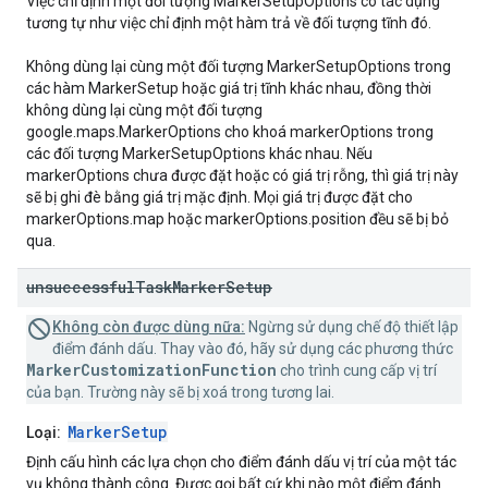
Việc chỉ định một đối tượng MarkerSetupOptions có tác dụng
tương tự như việc chỉ định một hàm trả về đối tượng tĩnh đó.
Không dùng lại cùng một đối tượng MarkerSetupOptions trong
các hàm MarkerSetup hoặc giá trị tĩnh khác nhau, đồng thời
không dùng lại cùng một đối tượng
google.maps.MarkerOptions cho khoá markerOptions trong
các đối tượng MarkerSetupOptions khác nhau. Nếu
markerOptions chưa được đặt hoặc có giá trị rỗng, thì giá trị này
sẽ bị ghi đè bằng giá trị mặc định. Mọi giá trị được đặt cho
markerOptions.map hoặc markerOptions.position đều sẽ bị bỏ
qua.
unsuccessful
Task
Marker
Setup
Không còn được dùng nữa:
Ngừng sử dụng chế độ thiết lập
điểm đánh dấu. Thay vào đó, hãy sử dụng các phương thức
MarkerCustomizationFunction
cho trình cung cấp vị trí
của bạn. Trường này sẽ bị xoá trong tương lai.
MarkerSetup
Loại:
Định cấu hình các lựa chọn cho điểm đánh dấu vị trí của một tác
vụ không thành công. Được gọi bất cứ khi nào một điểm đánh