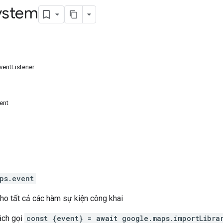
ystem
ventListener
ent
ps
.
event
ho tất cả các hàm sự kiện công khai
ách gọi
const {event} = await google.maps.importLibra