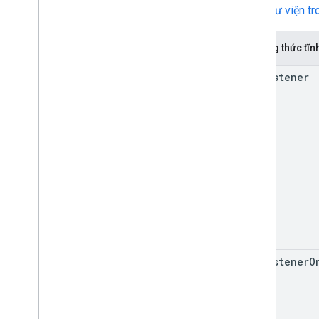
Xem
Thư viện t
Phương thức tĩn
add
Listener
add
Listener
O