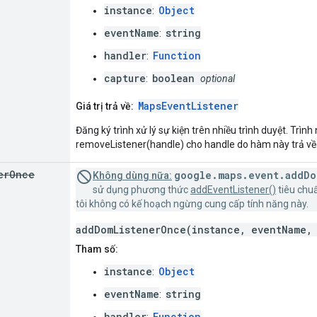
instance
Object
:
eventName
string
:
handler
Function
:
capture
boolean
:
optional
MapsEventListener
Giá trị trả về:
Đăng ký trình xử lý sự kiện trên nhiều trình duyệt. Trìn
removeListener(handle) cho handle do hàm này trả về
er
Once
google.maps.event.addDo
Không dùng nữa:
sử dụng phương thức
addEventListener()
tiêu chuẩ
tôi không có kế hoạch ngừng cung cấp tính năng này.
addDomListenerOnce(instance, eventName, 
Tham số:
instance
Object
:
eventName
string
:
handler
Function