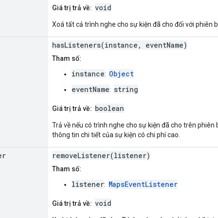
void
Giá trị trả về:
Xoá tất cả trình nghe cho sự kiện đã cho đối với phiên 
hasListeners(instance, eventName)
Tham số:
instance
Object
:
eventName
string
:
boolean
Giá trị trả về:
Trả về nếu có trình nghe cho sự kiện đã cho trên phiên 
thông tin chi tiết của sự kiện có chi phí cao.
er
removeListener(listener)
Tham số:
listener
MapsEventListener
:
void
Giá trị trả về: