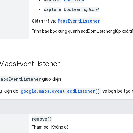
:
capture
boolean
:
optional
MapsEventListener
Giá trị trả về:
Trình bao bọc xung quanh addDomListener giúp xoá trì
Maps
Event
Listener
MapsEventListener
giao diện
sự kiện do
google.maps.event.addListener
()
và bạn bè tạo r
remove()
Tham số:
Không có