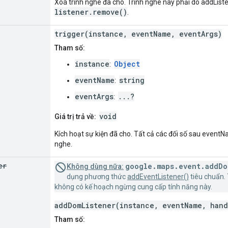
Xoá trình nghe đã cho. Trình nghe này phải do addListe
listener.remove()
.
trigger(instance, eventName, eventArgs)
Tham số:
instance
Object
:
eventName
string
:
eventArgs
...?
:
void
Giá trị trả về:
Kích hoạt sự kiện đã cho. Tất cả các đối số sau event
nghe.
er
google.maps.event.addDo
Không dùng nữa:
dụng phương thức
addEventListener()
tiêu chuẩn. 
không có kế hoạch ngừng cung cấp tính năng này.
addDomListener(instance, eventName, hand
Tham số: