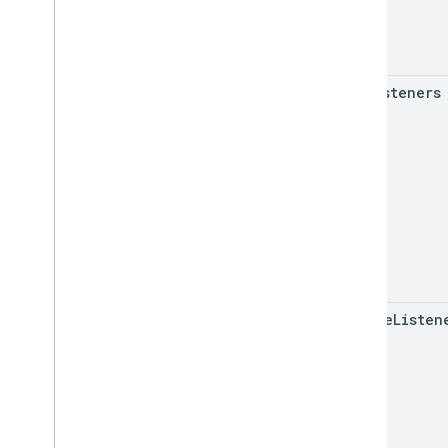
has
Listeners
remove
Listen