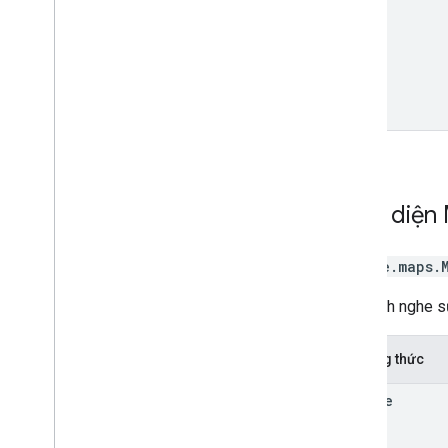
Giao diện
google.maps
.
Một trình nghe 
Phương thức
remove