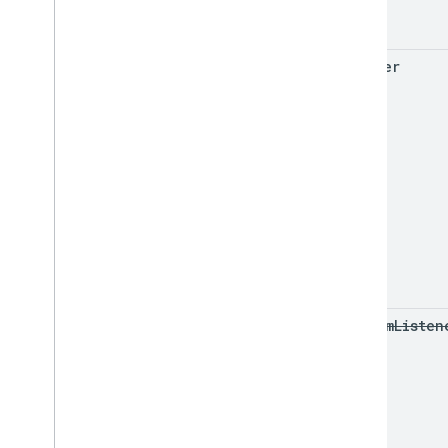
trigger
add
Dom
Listen