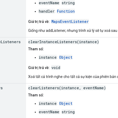
eventName
string
:
handler
Function
:
MapsEventListener
Giá trị trả về:
Giống như addListener, nhưng trình xử lý sẽ tự xoá sau k
e
Listeners
clearInstanceListeners(instance)
Tham số:
instance
Object
:
void
Giá trị trả về:
Xoá tất cả trình nghe cho tất cả sự kiện của phiên bản 
rs
clearListeners(instance, eventName)
Tham số:
instance
Object
:
eventName
string
: