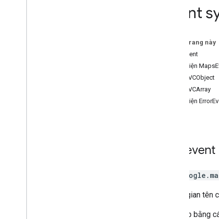
Event s
Vẽ trên bản đồ
Chế độ xem phố
Địa điểm
Trên trang này
Tuyến đường
Lớp event
Bản đồ 3D
Giao diện MapsE
Môi trường (alpha)
Lớp MVCObject
Chia sẻ hành trình
Lớp MVCArray
Giao diện thư viện
Giao diện ErrorEv
Tài liệu tham khảo API phiên bản 3
.
64
(kênh hằng quý)
Tài liệu tham khảo API phiên bản 3
.
63
Tài liệu tham khảo API phiên bản 3
.
62
Lớp
event
Lớp
google.ma
Không gian tên c
Truy cập bằng c