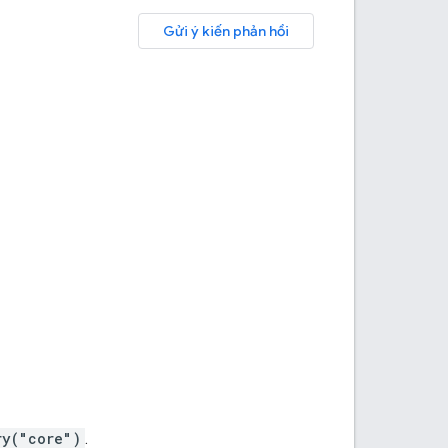
Gửi ý kiến phản hồi
ry("core")
.