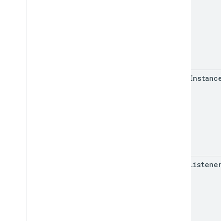
clear
Instanc
clear
Listene