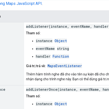
rong Maps JavaScript API
.
h
addListener(instance, eventName, handler
Tham số:
instance
Object
:
eventName
string
:
handler
Function
:
MapsEventListener
Giá trị trả về:
Thêm hàm trình nghe đã cho vào tên sự kiện đã cho cho
nhận dạng cho trình nghe này. Bạn có thể dùng giá trị
nce
addListenerOnce(instance, eventName, han
Tham số:
instance
Object
: