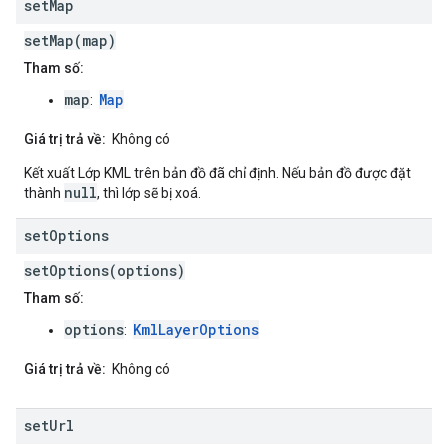
set
Map
setMap(map)
Tham số:
map
Map
:
Giá trị trả về:
Không có
Kết xuất Lớp KML trên bản đồ đã chỉ định. Nếu bản đồ được đặt
null
thành
, thì lớp sẽ bị xoá.
set
Options
setOptions(options)
Tham số:
options
KmlLayerOptions
:
Giá trị trả về:
Không có
set
Url