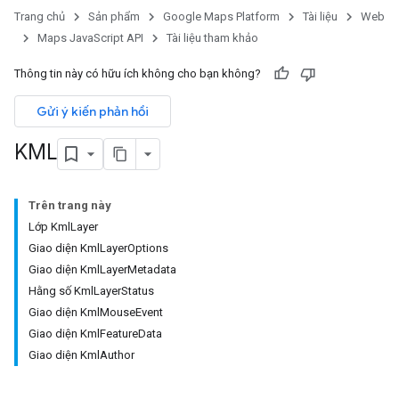
Trang chủ
Sản phẩm
Google Maps Platform
Tài liệu
Web
Maps JavaScript API
Tài liệu tham khảo
Thông tin này có hữu ích không cho bạn không?
Gửi ý kiến phản hồi
KML
Trên trang này
Lớp KmlLayer
Giao diện KmlLayerOptions
Giao diện KmlLayerMetadata
Hằng số KmlLayerStatus
Giao diện KmlMouseEvent
Giao diện KmlFeatureData
Giao diện KmlAuthor