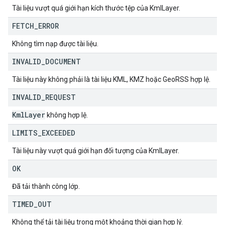
Tài liệu vượt quá giới hạn kích thước tệp của KmlLayer.
FETCH
_
ERROR
Không tìm nạp được tài liệu.
INVALID
_
DOCUMENT
Tài liệu này không phải là tài liệu KML, KMZ hoặc GeoRSS hợp lệ.
INVALID
_
REQUEST
Kml
Layer
không hợp lệ.
LIMITS
_
EXCEEDED
Tài liệu này vượt quá giới hạn đối tượng của KmlLayer.
OK
Đã tải thành công lớp.
TIMED
_
OUT
Không thể tải tài liệu trong một khoảng thời gian hợp lý.