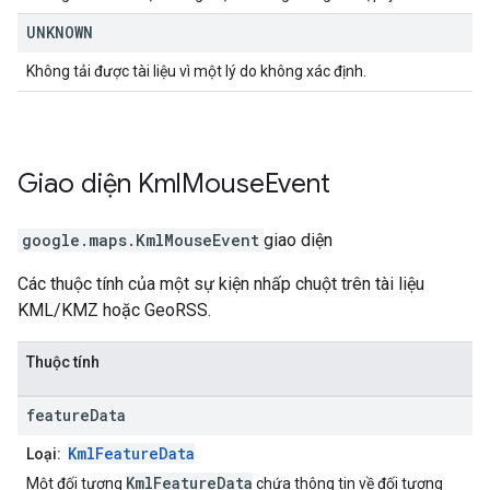
UNKNOWN
Không tải được tài liệu vì một lý do không xác định.
Giao diện
Kml
Mouse
Event
google.maps
.
KmlMouseEvent
giao diện
Các thuộc tính của một sự kiện nhấp chuột trên tài liệu
KML/KMZ hoặc GeoRSS.
Thuộc tính
feature
Data
KmlFeatureData
Loại:
KmlFeatureData
Một đối tượng
chứa thông tin về đối tượng