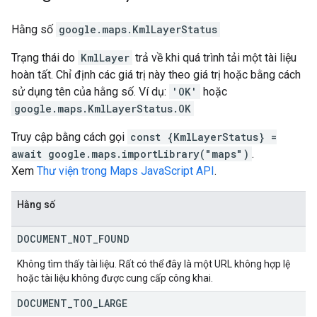
Hằng số
google.maps
.
KmlLayerStatus
Trạng thái do
KmlLayer
trả về khi quá trình tải một tài liệu
hoàn tất. Chỉ định các giá trị này theo giá trị hoặc bằng cách
sử dụng tên của hằng số. Ví dụ:
'OK'
hoặc
google.maps.KmlLayerStatus.OK
Truy cập bằng cách gọi
const {KmlLayerStatus} =
await google.maps.importLibrary("maps")
.
Xem
Thư viện trong Maps JavaScript API
.
Hằng số
DOCUMENT
_
NOT
_
FOUND
Không tìm thấy tài liệu. Rất có thể đây là một URL không hợp lệ
hoặc tài liệu không được cung cấp công khai.
DOCUMENT
_
TOO
_
LARGE