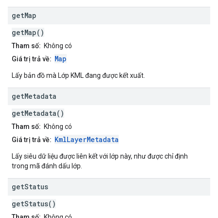
get
Map
getMap()
Tham số:
Không có
Map
Giá trị trả về:
Lấy bản đồ mà Lớp KML đang được kết xuất.
get
Metadata
getMetadata()
Tham số:
Không có
KmlLayerMetadata
Giá trị trả về:
Lấy siêu dữ liệu được liên kết với lớp này, như được chỉ định
trong mã đánh dấu lớp.
get
Status
getStatus()
Tham số:
Không có