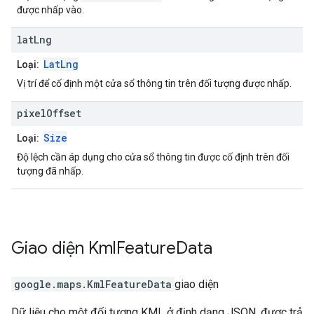
được nhấp vào.
lat
Lng
LatLng
Loại:
Vị trí để cố định một cửa sổ thông tin trên đối tượng được nhấp.
pixel
Offset
Size
Loại:
Độ lệch cần áp dụng cho cửa sổ thông tin được cố định trên đối
tượng đã nhấp.
Giao diện
Kml
Feature
Data
google.maps
.
KmlFeatureData
giao diện
Dữ liệu cho một đối tượng KML ở định dạng JSON, được trả