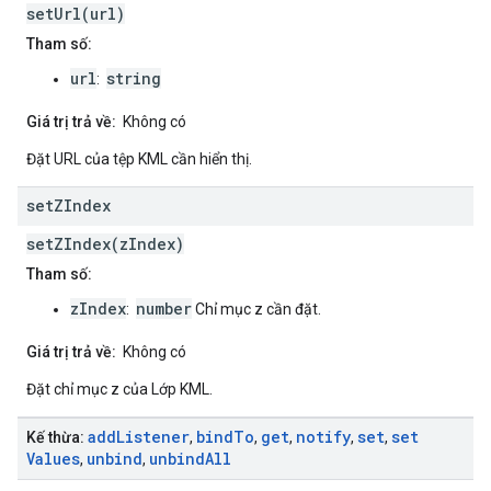
setUrl(url)
Tham số:
url
string
:
Giá trị trả về:
Không có
Đặt URL của tệp KML cần hiển thị.
set
ZIndex
setZIndex(zIndex)
Tham số:
zIndex
number
:
Chỉ mục z cần đặt.
Giá trị trả về:
Không có
Đặt chỉ mục z của Lớp KML.
add
Listener
bind
To
get
notify
set
set
Kế thừa:
,
,
,
,
,
Values
unbind
unbind
All
,
,