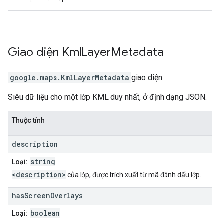
Giao diện
Kml
Layer
Metadata
google.maps
.
KmlLayerMetadata
giao diện
Siêu dữ liệu cho một lớp KML duy nhất, ở định dạng JSON.
Thuộc tính
description
string
Loại:
<description>
của lớp, được trích xuất từ mã đánh dấu lớp.
has
Screen
Overlays
boolean
Loại: