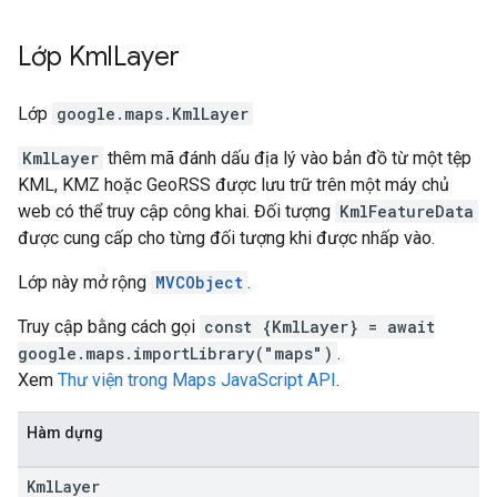
Lớp
Kml
Layer
Lớp
google.maps
.
KmlLayer
KmlLayer
thêm mã đánh dấu địa lý vào bản đồ từ một tệp
KML, KMZ hoặc GeoRSS được lưu trữ trên một máy chủ
web có thể truy cập công khai. Đối tượng
KmlFeatureData
được cung cấp cho từng đối tượng khi được nhấp vào.
Lớp này mở rộng
MVCObject
.
Truy cập bằng cách gọi
const {KmlLayer} = await
google.maps.importLibrary("maps")
.
Xem
Thư viện trong Maps JavaScript API
.
Hàm dựng
Kml
Layer