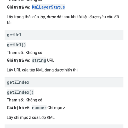
KmlLayerStatus
Giá trị trả về:
Lấy trạng thái của lớp, được đặt sau khi tài liệu được yêu cầu đã
tải.
get
Url
getUrl()
Tham số:
Không có
string
Giá trị trả về:
URL
Lấy URL của tệp KML đang được hiển thị.
get
ZIndex
getZIndex()
Tham số:
Không có
number
Giá trị trả về:
Chỉ mục z.
Lấy chỉ mục z của Lớp KML.