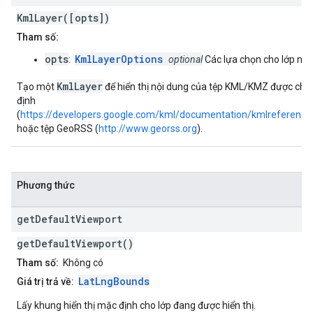
KmlLayer([opts])
Tham số:
opts
KmlLayerOptions
:
optional
Các lựa chọn cho lớp này
KmlLayer
Tạo một
để hiển thị nội dung của tệp KML/KMZ được chỉ
định
(
https://developers.google.com/kml/documentation/kmlreference
hoặc tệp GeoRSS (
http://www.georss.org
).
Phương thức
get
Default
Viewport
getDefaultViewport()
Tham số:
Không có
LatLngBounds
Giá trị trả về:
Lấy khung hiển thị mặc định cho lớp đang được hiển thị.