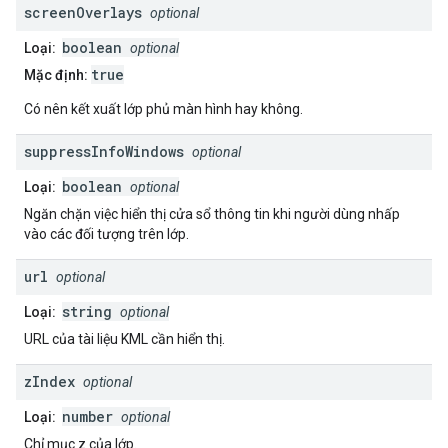
screen
Overlays
optional
boolean
Loại:
optional
true
Mặc định:
Có nên kết xuất lớp phủ màn hình hay không.
suppress
Info
Windows
optional
boolean
Loại:
optional
Ngăn chặn việc hiển thị cửa sổ thông tin khi người dùng nhấp
vào các đối tượng trên lớp.
url
optional
string
Loại:
optional
URL của tài liệu KML cần hiển thị.
z
Index
optional
number
Loại:
optional
Chỉ mục z của lớp.