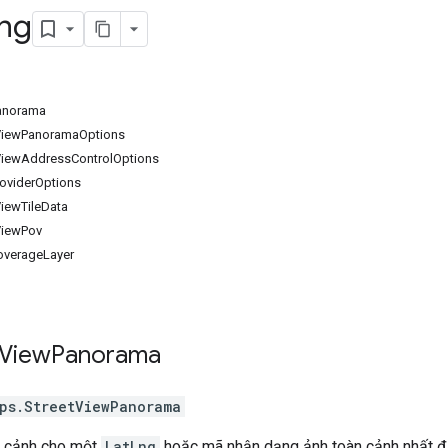
ng
anorama
tViewPanoramaOptions
tViewAddressControlOptions
roviderOptions
ViewTileData
ViewPov
overageLayer
View
Panorama
ps
.
StreetViewPanorama
àn cảnh cho một
LatLng
hoặc mã nhận dạng ảnh toàn cảnh nhất đ