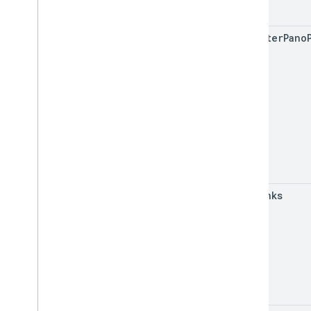
register
Pano
set
Links