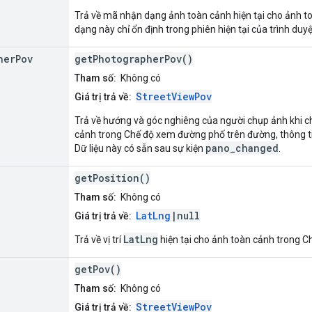
Trả về mã nhận dạng ảnh toàn cảnh hiện tại cho ảnh 
dạng này chỉ ổn định trong phiên hiện tại của trình duyệ
her
Pov
getPhotographerPov()
Tham số:
Không có
StreetViewPov
Giá trị trả về:
Trả về hướng và góc nghiêng của người chụp ảnh khi c
cảnh trong Chế độ xem đường phố trên đường, thông ti
pano_changed
Dữ liệu này có sẵn sau sự kiện
.
getPosition()
Tham số:
Không có
LatLng
|null
Giá trị trả về:
LatLng
Trả về vị trí
hiện tại cho ảnh toàn cảnh trong 
getPov()
Tham số:
Không có
StreetViewPov
Giá trị trả về: