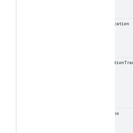
get
Location
get
Motion
Tra
get
Pano