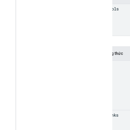
controls
Phương thức
focus
get
Links