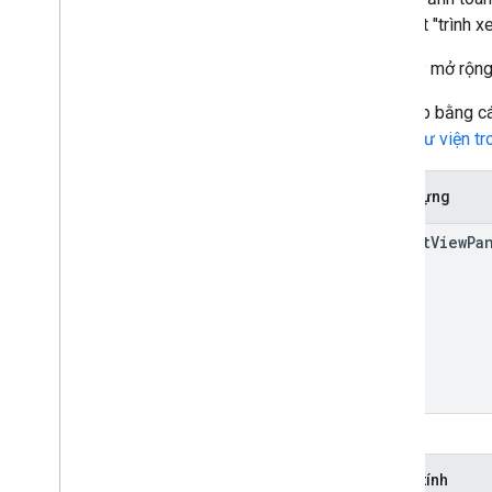
cấp một "trình 
Lớp này mở rộn
Truy cập bằng c
Xem
Thư viện t
Hàm dựng
Street
View
Pa
Thuộc tính