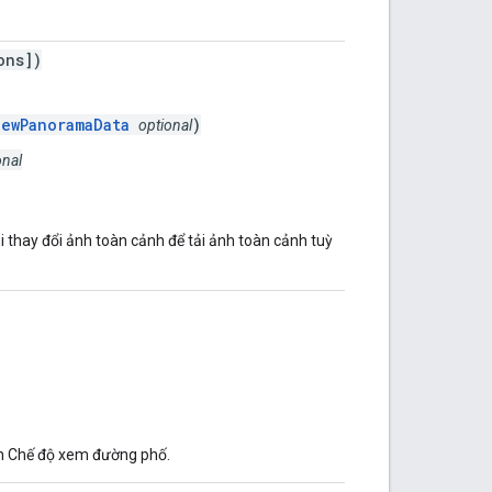
ons])
iewPanoramaData
)
optional
onal
i thay đổi ảnh toàn cảnh để tải ảnh toàn cảnh tuỳ
nh Chế độ xem đường phố.