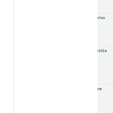
get
Status
get
Visible
get
Zoom