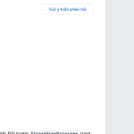
Gửi ý kiến phản hồi
ịnh. Đối tượng
StreetViewPanorama
cung