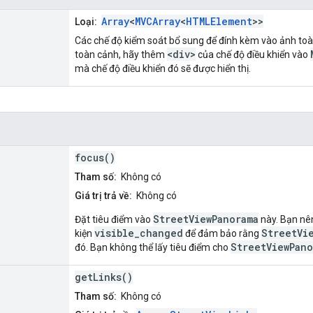
Array
<
MVCArray
<
HTMLElement
>>
Loại:
Các chế độ kiểm soát bổ sung để đính kèm vào ảnh toà
<div>
toàn cảnh, hãy thêm
của chế độ điều khiển vào
mà chế độ điều khiển đó sẽ được hiển thị.
focus()
Tham số:
Không có
Giá trị trả về:
Không có
StreetViewPanorama
Đặt tiêu điểm vào
này. Bạn nê
visible_changed
StreetVi
kiện
để đảm bảo rằng
StreetViewPano
đó. Bạn không thể lấy tiêu điểm cho
getLinks()
Tham số:
Không có