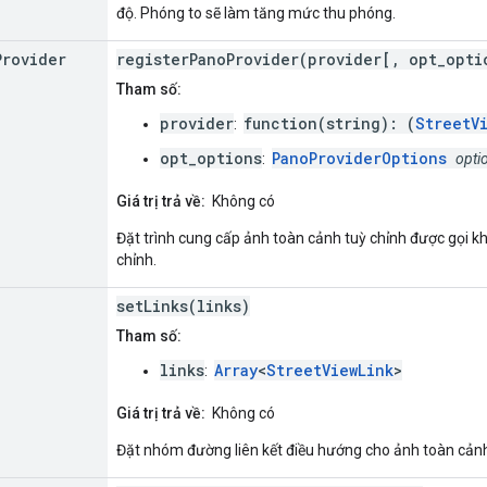
độ. Phóng to sẽ làm tăng mức thu phóng.
Provider
registerPanoProvider(provider[, opt_opti
Tham số:
provider
function(string): (
StreetV
:
opt_options
PanoProviderOptions
:
opti
Giá trị trả về:
Không có
Đặt trình cung cấp ảnh toàn cảnh tuỳ chỉnh được gọi kh
chỉnh.
setLinks(links)
Tham số:
links
Array
<
StreetViewLink
>
:
Giá trị trả về:
Không có
Đặt nhóm đường liên kết điều hướng cho ảnh toàn cả