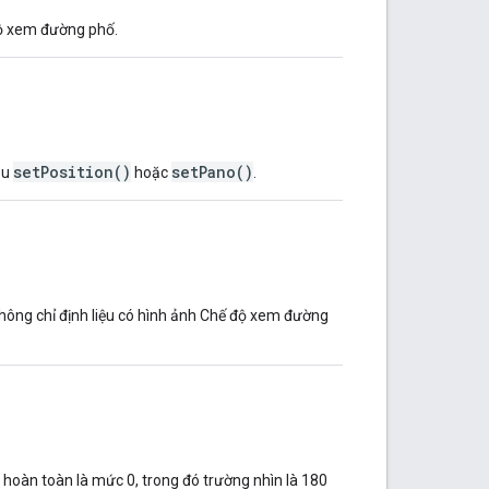
độ xem đường phố.
setPosition()
setPano()
ầu
hoặc
.
hông chỉ định liệu có hình ảnh Chế độ xem đường
hoàn toàn là mức 0, trong đó trường nhìn là 180