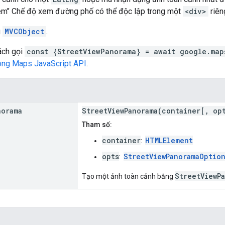
xem" Chế độ xem đường phố có thể độc lập trong một
<div>
riên
g
MVCObject
.
ách gọi
const {StreetViewPanorama} = await google.map
rong Maps JavaScript API
.
norama
StreetViewPanorama(container[, op
Tham số:
container
HTMLElement
:
opts
StreetViewPanoramaOptio
:
StreetViewP
Tạo một ảnh toàn cảnh bằng