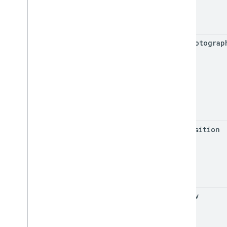
get
Photograp
get
Position
get
Pov