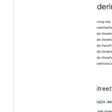
Renderi
Địa điểm
Tuyến đường
Bản đồ 3D
Trên trang này
Môi trường (alpha)
Lớp StreetViewP
Chia sẻ hành trình
Giao diện Stree
Giao diện thư viện
Giao diện Stree
Tài liệu tham khảo API phiên bản 3
.
64
(kênh hằng quý)
Giao diện PanoP
Tài liệu tham khảo API phiên bản 3
.
63
Giao diện Street
Tài liệu tham khảo API phiên bản 3
.
62
Giao diện Street
Lớp StreetViewC
Lớp
Street
Lớp
google.ma
Hiển thị ảnh to