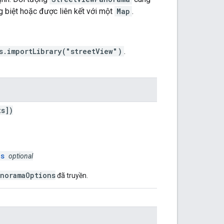
g biệt hoặc được liên kết với một
Map
.
s.importLibrary("streetView")
.
ts])
ns
optional
anoramaOptions
đã truyền.