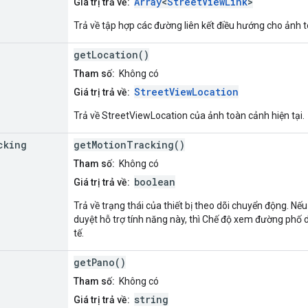
Array
<
StreetViewLink
>
Giá trị trả về:
Trả về tập hợp các đường liên kết điều hướng cho ảnh
getLocation()
Tham số:
Không có
StreetViewLocation
Giá trị trả về:
Trả về StreetViewLocation của ảnh toàn cảnh hiện tại.
cking
getMotionTracking()
Tham số:
Không có
boolean
Giá trị trả về:
Trả về trạng thái của thiết bị theo dõi chuyển động. Nế
duyệt hỗ trợ tính năng này, thì Chế độ xem đường phố
tế.
getPano()
Tham số:
Không có
string
Giá trị trả về: