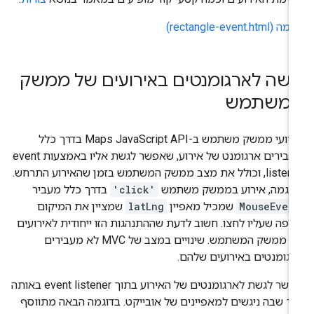
 (rectangle-event.html)
ישה לארגומנטים באירועים של ממשק
משתמש
אירועי ממשק משתמש ב-Maps JavaScript API בדרך כלל
מעבירים ארגומנט של אירוע, שאפשר לגשת אליו באמצעות event
listener, וכולל את מצב ממשק המשתמש בזמן שהאירוע התרחש.
דוגמה, אירוע בממשק משתמש
'click'
בדרך כלל מעביר
MouseEven
שמכיל מאפיין
latLng
שמציין את המיקום
פה שעליו לחצו. חשוב לדעת שההתנהגות הזו ייחודית לאירועים
של ממשק המשתמש. שינויים במצב של MVC לא מעבירים
גומנטים באירועים שלהם.
אפשר לגשת לארגומנטים של האירוע בתוך event listener באותה
ך שבה ניגשים למאפיינים של אובייקט. בדוגמה הבאה מתווסף