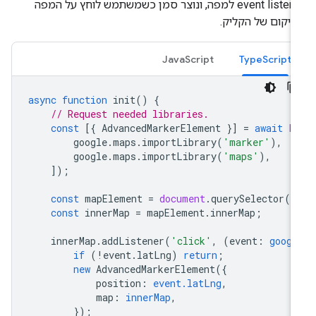
event listener למפה, ונוצר סמן כשמשתמש לוחץ על המפה
יקום של הקליק.
JavaScript
TypeScript
async
function
init
()
{
// Request needed libraries.
const
[{
AdvancedMarkerElement
}]
=
await
P
google
.
maps
.
importLibrary
(
'marker'
),
google
.
maps
.
importLibrary
(
'maps'
),
]);
const
mapElement
=
document
.
querySelector
(
'
const
innerMap
=
mapElement
.
innerMap
;
innerMap
.
addListener
(
'click'
,
(
event
:
googl
if
(
!
event
.
latLng
)
return
;
new
AdvancedMarkerElement
({
position
:
event.latLng
,
map
:
innerMap
,
});