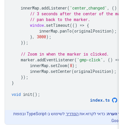
innerMap
.
addListener
(
'center_changed'
,
()
=
// 3 seconds after the center of the ma
// pan back to the marker.
window
.
setTimeout
(()
=
>
{
innerMap
.
panTo
(
originalPosition
);
},
3000
);
});
// Zoom in when the marker is clicked.
marker
.
addEventListener
(
'gmp-click'
,
()
=
>
innerMap
.
setZoom
(
8
);
innerMap
.
setCenter
(
originalPosition
);
});
}
void
init
();
index
.
ts
הערה:
כדאי לקרוא את
המדריך
לשימוש ב-TypeScript ובמפות
Googl