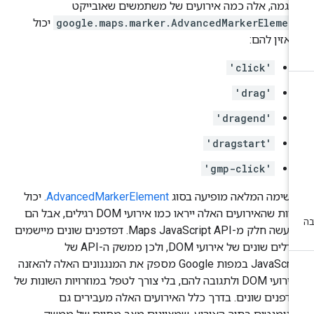
וגמה, אלה כמה אירועים של משתמשים שאובייקט
google.maps.marker.AdvancedMarkerElemen
יכול
אזין להם:
'click'
'drag'
'dragend'
'dragstart'
'gmp-click'
שימה המלאה מופיעה בסוג
AdvancedMarkerElement
. יכול
להיות שהאירועים האלה ייראו כמו אירועי DOM רגילים, אבל הם
למעשה חלק מ-Maps JavaScript API. דפדפנים שונים מיישמים
מודלים שונים של אירועי DOM, ולכן ממשק ה-API של
JavaScript במפות Google מספק את המנגנונים האלה להאזנה
לאירועי DOM ולתגובה להם, בלי צורך לטפל במוזרויות השונות של
דפנים שונים. בדרך כלל האירועים האלה מעבירים גם