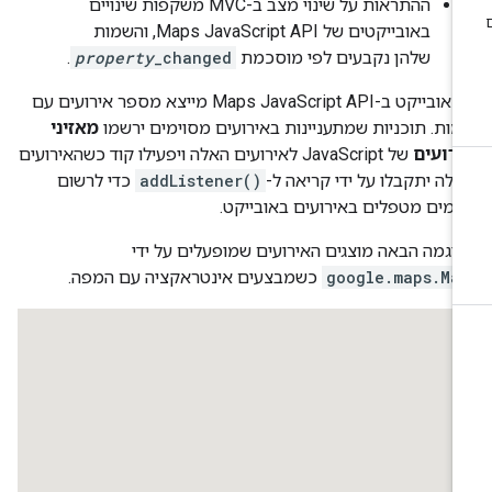
ההתראות על שינוי מצב ב-MVC משקפות שינויים
באובייקטים של Maps JavaScript API, והשמות
שלהן נקבעים לפי מוסכמת
_changed
property
.
כל אובייקט ב-Maps JavaScript API מייצא מספר אירועים עם
ות. תוכניות שמתעניינות באירועים מסוימים ירשמו
מאזיני
ירועים
של JavaScript לאירועים האלה ויפעילו קוד כשהאירועים
לה יתקבלו על ידי קריאה ל-
addListener()
כדי לרשום
רמים מטפלים באירועים באובייקט.
וגמה הבאה מוצגים האירועים שמופעלים על ידי
google.maps.Ma
כשמבצעים אינטראקציה עם המפה.