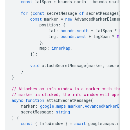
const
latSpan
=
bounds
.
north
-
bounds
.
south
for
(
const
secretMessage
of
secretMessages
)
const
marker
=
new
AdvancedMarkerElemen
position
:
{
lat
:
bounds.south
+
latSpan
*
M
lng
:
bounds.west
+
lngSpan
*
Ma
},
map
:
innerMap
,
});
void
attachSecretMessage
(
marker
,
secret
}
}
// Attaches an info window to a marker with the
// marker is clicked, the info window will open
async
function
attachSecretMessage
(
marker
:
google.maps.marker.AdvancedMarkerEl
secretMessage
:
string
)
{
const
{
InfoWindow
}
=
await
google
.
maps
.
im