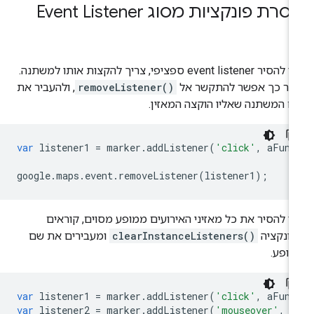
רת פונקציות מסוג Event Listener
כדי להסיר event listener ספציפי, צריך להקצות אותו למשתנה.
חר כך אפשר להתקשר אל
removeListener()
, ולהעביר את
 המשתנה שאליו הוקצה המאזין.
var
listener1
=
marker
.
addListener
(
'click'
,
aFunc
google
.
maps
.
event
.
removeListener
(
listener1
);
י להסיר את כל מאזיני האירועים ממופע מסוים, קוראים
פונקציה
clearInstanceListeners()
ומעבירים את שם
ופע.
var
listener1
=
marker
.
addListener
(
'click'
,
aFunc
var
listener2
=
marker
.
addListener
(
'mouseover'
,
b