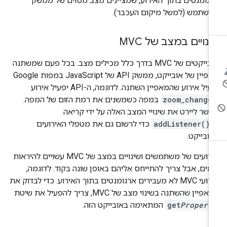
גומנטים בתוך האירוע, שמציינים מצב מסוים של ממשק
משתמש (למשל מיקום העכבר).
נויים במצב של MVC
אובייקטים של MVC בדרך כלל מכילים מצב. בכל פעם שמשתנה
מאפיין של אובייקט, ממשק API של JavaScript במפות Google
עיל אירוע שהמאפיין השתנה. לדוגמה, ה-API יפעיל אירוע
zoom_change
במפה כשמשנים את רמת הזום של המפה.
שר ליירט את שינויי המצב האלה על ידי קריאה
addListener()
כדי לרשום גם את מטפלי האירועים
ובייקט.
אירועים של משתמשים ושינויים במצב של MVC עשויים להיראות
מים, אבל צריך להתייחס אליהם באופן שונה בקוד. לדוגמה,
אירועי MVC לא מעבירים ארגומנטים בתוך האירוע. כדי לבדוק את
אפיין שהשתנה בשינוי מצב של MVC, צריך להפעיל את שיטת
Propert
get
המתאימה באובייקט הזה.