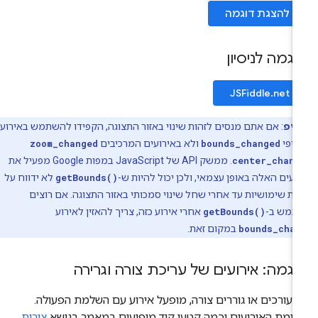
להצגת דוגמה
וגמה לניסיון
JSFiddle.net
טיפ
: אם אתם מנסים לזהות שינוי באזור התצוגה, הקפידו להשתמש באירוע
יפי
bounds_changed
ולא באירועים המרכיבים
zoom_changed
center_chang
. ממשק API של JavaScript במפות Google מפעיל את
ועים האלה באופן עצמאי, ולכן יכול להיות ש-
getBounds()
לא ידווח על
ות שימושיות עד אחרי שחל שינוי סמכותי באזור התצוגה. אם רוצים
תמש ב-
getBounds()
אחרי אירוע כזה, צריך להאזין לאירוע
bounds_chan
במקום זאת.
וגמה: אירועים של עריכת צורה וגרירה
עורכים או גוררים צורה, מופעל אירוע עם השלמת הפעולה.
ימת האירועים וכמה קטעי קוד מופיעים במאמר בנושא
צורות
.