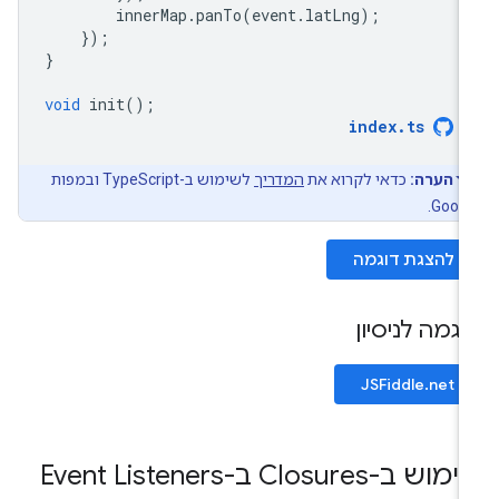
innerMap
.
panTo
(
event
.
latLng
);
});
}
void
init
();
index
.
ts
הערה:
כדאי לקרוא את
המדריך
לשימוש ב-TypeScript ובמפות
Googl
להצגת דוגמה
וגמה לניסיון
JSFiddle.net
וש ב-Closures ב-Event Listeners