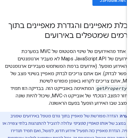
JSFiddle.net
בלת מאפיינים והגדרת מאפיינים בתוך
ורמים שמטפלים באירועים
אף אחד מהאירועים של שינוי הסטטוס של MVC במערכת
האירועים של Maps JavaScript API לא מעביר ארגומנטים
האירוע מופעל. (אירועים ברמת המשתמש מעבירים ארגומנטים
פשר לבדוק). אם אתם צריכים לבדוק מאפיין בשינוי מצב של
ריכים לקרוא באופן מפורש לשיטת
(
Property
get
המתאימה באובייקט הזה. בבדיקה הזו תמיד
וחזר
המצב הנוכחי
של אובייקט ה-MVC, שיכול להיות שונה
מצב שבו האירוע הופעל בפעם הראשונה.
הערה
: הגדרה מפורשת של מאפיין בתוך גורם מטפל באירועים שמגיב
וי במצב של
אותו מאפיין ספציפי
עלולה להוביל להתנהגות בלתי צפויה או
צויה. הגדרת מאפיין כזה תפעיל אירוע חדש, למשל, ואם תמיד תגדירו