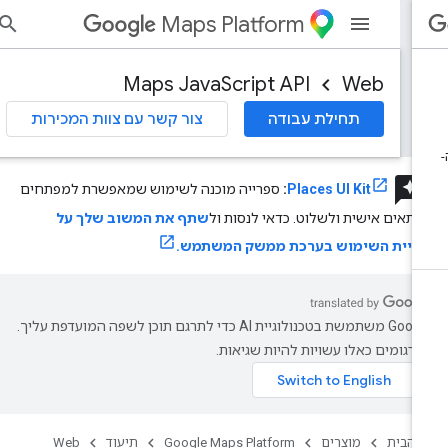
Maps Platform
הי
Maps JavaScript API
Web
תחילת עבודה
צור קשר עם צוות המכירות
review
Places UI Kit
:
ספרייה מוכנה לשימוש שמאפשרת למפתחים
תאים אישית ולשלוט. כדאי לנסות ול
שתף את המשוב שלך על
וויית השימוש בערכת ממשק המשתמש.
‫Google משתמשת בטכנולוגיית AI כדי לתרגם תוכן לשפה המועדפת עליך.
רגומים כאלו עשויות להיות שגיאות.
 הבית
מוצרים
Google Maps Platform
תיעוד
Web