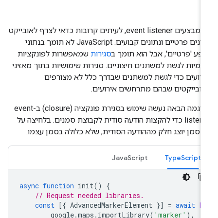
כשמבצעים event listener, לעיתים קרובות כדאי לצרף לאובייקט
נתונים פרטיים ונתונים קבועים. ‫JavaScript לא תומך בנתוני
פע 'פרטיים', אבל הוא תומך ב
סגירות
שמאפשרות לפונקציות
ימיות לגשת למשתנים חיצוניים. סגירות שימושיות בתוך מאזיני
רועים כדי לגשת למשתנים שבדרך כלל לא מצורפים
ובייקטים שבהם מתרחשים אירועים.
בדוגמה הבאה נעשה שימוש בסגירת פונקציה (closure) ב-event
listener כדי להקצות הודעה סודית לקבוצת סמנים. בלחיצה על
 סמן יוצג חלק מההודעה הסודית, שלא כלולה בסמן עצמו.
JavaScript
TypeScript
async
function
init
()
{
// Request needed libraries.
const
[{
AdvancedMarkerElement
}]
=
await
P
google
.
maps
.
importLibrary
(
'marker'
),