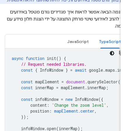
ין בתוך גורם מטפל באירועים זה, יכול להיות שתיווצר לולאה אינסופית.
וגמה הבאה אפשר לראות איך מגדירים גורם מטפל באירועים
י להגיב לאירועי שינוי מרחק התצוגה על ידי הצגת חלון מידע עם
רמה.
JavaScript
TypeScript
async
function
init
()
{
// Request needed libraries.
const
{
InfoWindow
}
=
await
google
.
maps
.
im
const
mapElement
=
document
.
querySelector
(
'
const
innerMap
=
mapElement
.
innerMap
;
const
infoWindow
=
new
InfoWindow
({
content
:
'Change the zoom level'
,
position
:
mapElement.center
,
});
infoWindow
.
open
(
innerMap
);