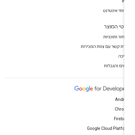
We
רותי אינטרנט
רטי המוצר
חור ותוכניות
ירת קשר עם צוות המכירות
יכה
אים והגבלות
Andro
Chrom
Fireba
Google Cloud Platfo