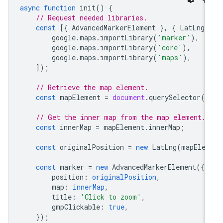
async
function
init
()
{
// Request needed libraries.
const
[{
AdvancedMarkerElement
},
{
LatLng
google
.
maps
.
importLibrary
(
'marker'
),
google
.
maps
.
importLibrary
(
'core'
),
google
.
maps
.
importLibrary
(
'maps'
),
]);
// Retrieve the map element.
const
mapElement
=
document
.
querySelector
(
'
// Get the inner map from the map element.
const
innerMap
=
mapElement
.
innerMap
;
const
originalPosition
=
new
LatLng
(
mapElem
const
marker
=
new
AdvancedMarkerElement
({
position
:
originalPosition
,
map
:
innerMap
,
title
:
'Click to zoom'
,
gmpClickable
:
true
,
});