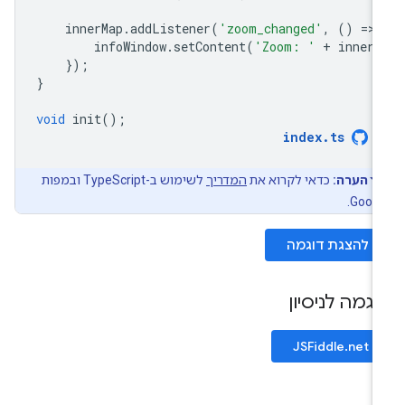
innerMap
.
addListener
(
'zoom_changed'
,
()
=
>
infoWindow
.
setContent
(
'Zoom: '
+
innerM
});
}
void
init
();
index
.
ts
הערה:
כדאי לקרוא את
המדריך
לשימוש ב-TypeScript ובמפות
Googl
להצגת דוגמה
וגמה לניסיון
JSFiddle.net