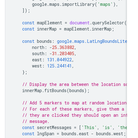
google
.
maps
.
importLibrary
(
'maps'
),
]);
const
mapElement
=
document
.
querySelector
(
'
const
innerMap
=
mapElement
.
innerMap
;
const
bounds
:
google.maps.LatLngBoundsLiter
north
:
-
25.363882
,
south
:
-
31.203405
,
east
:
131.044922
,
west
:
125.244141
,
};
// Display the area between the location sou
innerMap
.
fitBounds
(
bounds
);
// Add 5 markers to map at random locations
// For each of these markers, give them a t
// they are clicked they should open an inf
// message.
const
secretMessages
=
[
'This'
,
'is'
,
'the'
const
lngSpan
=
bounds
.
east
-
bounds
.
west
;