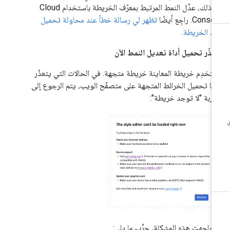
من ذلك، عدِّل النمط المرتبط بمعرّف الخريطة باستخدام Cloud
Cons. راجِع أيضًا
تظهر لي رسالة خطأ عند محاولة تحميل
ط الخريطة
.
عذّر تحميل أداة تعديل النمط الآن
تخدِم خريطة المعاينة خريطة متجهة. في الحالات التي يتعذّر
ها تحميل الخرائط المتجهة على متصفّح الويب، يتم الرجوع إلى
ربة "لا توجد خريطة":
ا واجهت هذه المشكلة، جرِّب ما يلي: