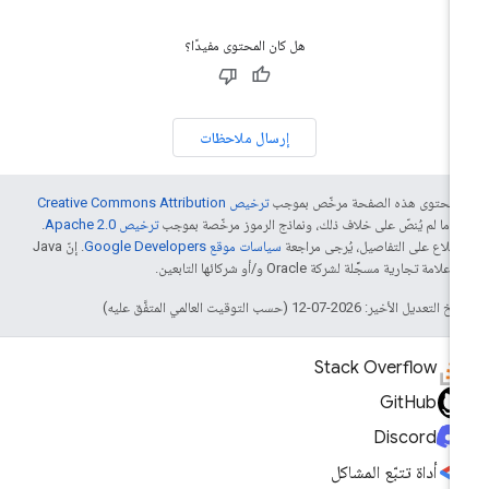
هل كان المحتوى مفيدًا؟
إرسال ملاحظات
ّ محتوى هذه الصفحة مرخّص بموجب
ترخيص Creative Commons Attribution
4‏
ما لم يُنصّ على خلاف ذلك، ونماذج الرموز مرخّصة بموجب
ترخيص Apache 2.0‏
.
اطّلاع على التفاصيل، يُرجى مراجعة
سياسات موقع Google Developers‏
. إنّ Java
لامة تجارية مسجَّلة لشركة Oracle و/أو شركائها التابعين.
التعديل الأخير: 2026-07-12 (حسب التوقيت العالمي المتفَّق عليه)
Stack Overflow
GitHub
Discord
أداة تتبّع المشاكل