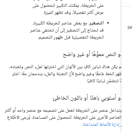
على الخريطة، يمكنك التكبير للحصول على
عرض أكثر تفصيلاً، وقد تظهر الميزة.
التصغير
: مع بعض عناصر الخريطة الكبيرة،
قد تحتاج إلى التصغير إلى أن تختفي عناصر
الخريطة التفصيلية قبل ظهور التصميم.
دو النص مموَّهًا أو غير واضح
ا لم يكن هناك تباين كافٍ بين الألوان التي اخترتها لملء النص وتعبئته،
ظهر الخط غامقًا وغير واضح لأنّ التعبئة والملء يندمجان معًا. اختَر
وانًا تتضمّن تباينًا كافيًا.
دو أسلوبي باهتًا أو باللون الخاطئ
 يتداخل عنصر على الخريطة تعمل على تصميمه مع عنصر واحد أو أكثر
 العناصر الأخرى على الخريطة. للحصول على المساعدة، يُرجى الاطّلاع
لى
إدارة الأنماط المتداخلة
.