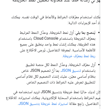
 يمكنك استخدام معرّفات الخرائط والأنماط في الوقت نفسه. يمكنك
ّخاذ أحد الإجراءات التالية:
يُنصح بما يلي
: أزِل نمط الخريطة، وعدِّل النمط المرتبط
بمعرّف الخريطة باستخدام Cloud Console. باستخدام
هذه الطريقة، يمكنك إنشاء نمط واحد ينطبق على جميع
الأنظمة الأساسية. لمعرفة التفاصيل، يُرجى الاطّلاع على
ربط نمط بمعرّف خريطة
.
أزِل معرّف الخريطة، وعدِّل النمط لكل منصة تطبيق
باستخدام
تنسيق JSON
. بما أنّ تصميم JSON خاص
بنظام أساسي معيّن، عليك إنشاء التصميم لكل نظام أساسي
للتطبيق تعرض عليه الخرائط ذات التصميم الخاص.
إذا كان لديك حاليًا نمط خريطة بتنسيق JSON تريد استخدامه في
ميم الخرائط باستخدام السحابة الإلكترونية، يمكنك استيراده. للاطّلاع
ى التفاصيل، راجِع مقالة
استيراد نمط خريطة بتنسيق JSON
.