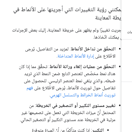
 يمكنني رؤية التغييرات التي أجريتها على الأنماط في
يطة المعاينة
ا أجريت تغييرًا ولم يظهر على خريطة المعاينة، إليك بعض الإجراءات
تي يمكنك اتّخاذها.
التحقّق من تداخل الأنماط
: لمزيد من التفاصيل، يُرجى
الاطّلاع على
إدارة الأنماط المتداخلة
.
التحقّق من عمليات إلغاء وراثة الأنماط
: تحقَّق مما إذا كان
هناك نمط مخصّص للعنصر التابع ضمن النمط الذي تريد
ضبطه، والذي يلغي نمط العنصر الرئيسي. للحصول على
تفاصيل حول توريث الأنماط، يُرجى الاطّلاع على
فهم
توريث أنماط الخرائط والتسلسل الهرمي
.
تغيير مستوى التكبير أو التصغير في الخريطة
: من
المحتمل أنّ ميزات الخريطة التي تعمل على تصميمها غير
مرئية في الخريطة عند مستوى التكبير أو التصغير الحالي.
التكبير
: إذا كنت متأكدًا من أنّ الميزة متوفرة