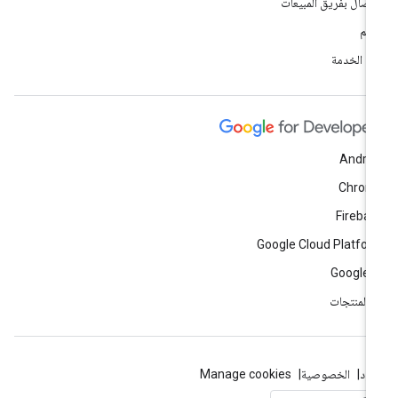
اتصال بفريق المبيعات
دعم
ود الخدمة
Andro
Chrom
Fireba
Google Cloud Platfo
Google 
ّ المنتجات
بنود
الخصوصية
Manage cookies