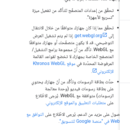
تحقَّق من إعدادات المتصفّح للتأكّد من تفعيل ميزة
"تسريع الأجهزة".
تحقَّق مما إذا كان جهازك متوافقًا من خلال الانتقال
إلى
get.webgl.org
. إذا لم يتم تشغيل العرض
التوضيحي، قد لا يكون متصفّحك أو جهازك متوافقًا
مع WebGL. تأكَّد من أنّ مجموعة برامج التشغيل/
المتصفح الخاصة بجهازك لا تخضع لقواعد القائمة
المرفوضة المحدّدة في
موقع Khronos WebGL
الإلكتروني
.
حدِّث بطاقة الرسومات وتأكَّد من أنّ جهازك يحتوي
على بطاقة رسومات فيديو (وحدة معالجة
الرسومات) متوافقة مع WebGL. يُرجى الاطّلاع
على
متطلبات التطبيق والموقع الإلكتروني
.
حصول على مزيد من الدعم، يُرجى الاطّلاع على
التوافق مع
 في "منصة Google للتسويق"
.