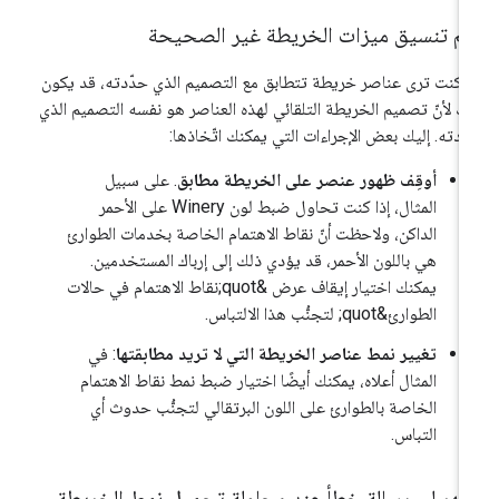
تم تنسيق ميزات الخريطة غير الصحيحة
ا كنت ترى عناصر خريطة تتطابق مع التصميم الذي حدّدته، قد يكون
ك لأنّ تصميم الخريطة التلقائي لهذه العناصر هو نفسه التصميم الذي
ّدته. إليك بعض الإجراءات التي يمكنك اتّخاذها:
أوقِف ظهور عنصر على الخريطة مطابق
. على سبيل
المثال، إذا كنت تحاول ضبط لون Winery على الأحمر
الداكن، ولاحظت أنّ نقاط الاهتمام الخاصة بخدمات الطوارئ
هي باللون الأحمر، قد يؤدي ذلك إلى إرباك المستخدمين.
يمكنك اختيار إيقاف عرض &quot;نقاط الاهتمام في حالات
الطوارئ&quot; لتجنُّب هذا الالتباس.
تغيير نمط عناصر الخريطة التي لا تريد مطابقتها
: في
المثال أعلاه، يمكنك أيضًا اختيار ضبط نمط نقاط الاهتمام
الخاصة بالطوارئ على اللون البرتقالي لتجنُّب حدوث أي
التباس.
ظهر لي رسالة خطأ عند محاولة تحميل نمط الخريطة