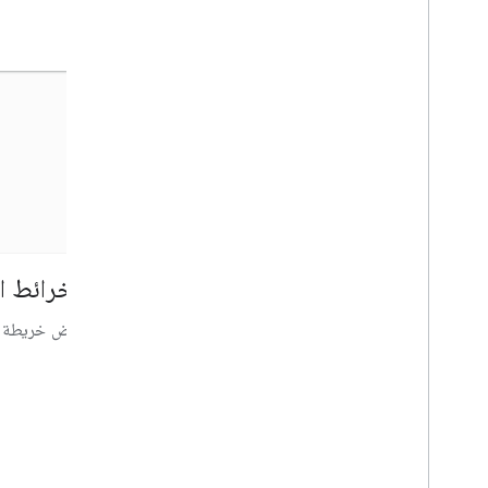
مستندات "خرائط Google"
حِزم تطوير البرامج بالاستناد
الخرائط ال
إلى بيانات "خرائط Google"
عرض خريطة ثا
يمكنك إطلاع المستخدمين على أرض الواقع من
خلال الخرائط الديناميكية للويب والأجهزة
الجوّالة.
Android 3D
Android
JS