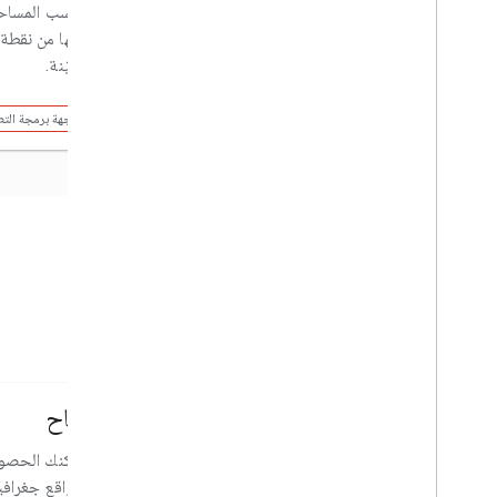
احسب المساح
إليها من نقطة
معيّنة.
واجهة برمجة التطبيقات
واجهة برمجة الت
مستندات البيئة
أداة "جودة الهواء"
لقَاح
يمكنك استرداد مؤشرات جودة الهواء والملوّثات
يمكنك الحصول
والاقتراحات الصحية في مواقع جغرافية
لمواقع جغرافية