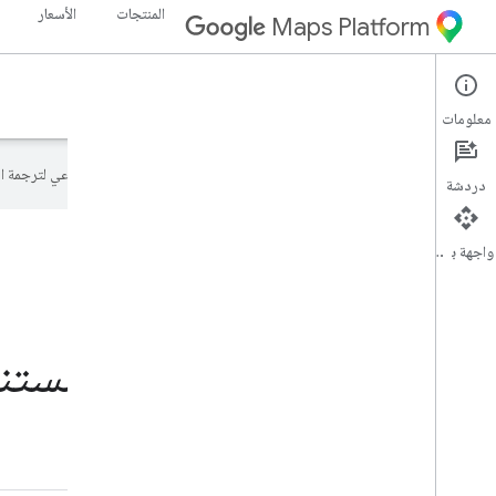
المنتجات
الأسعار
Maps Platform
البدء
الاتصال بفريق المبيعات
معلومات
تستخدم Google تكنولوجيا الذكاء الاصطناعي لترجمة المحتوى إلى لغتك المفضّلة، وقد تتضمّن بعض الأخطاء.
دردشة
واجهة برمجة التطبيقات
مستندات latform