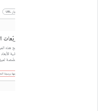
HTML
iOS 3D
iOS
مكوّنات الويب
Flutter
عنوان URL
تصوير جوّي
مربّعات ا
إنشاء فيديوهات الصور الجوية المُلتقطة من
تتيح هذه الم
الجو وعرضها باستخدام الصور الجغرافية
ثلاثية الأبعا
المكانية الثلاثية الأبعاد من Google.
مخصّصة لميزة 
واجهة برمجة التطبيقات
واجهة برمجة الت