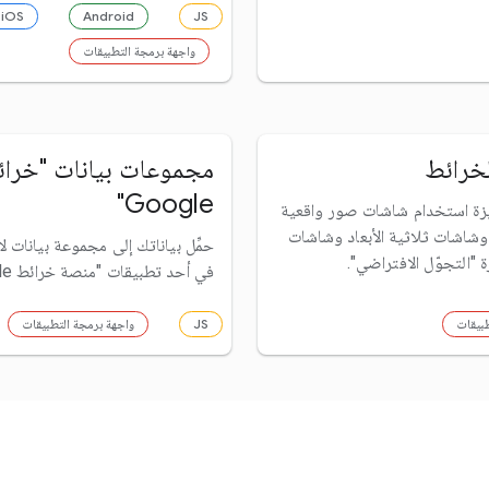
iOS
Android
JS
واجهة برمجة التطبيقات
لخرائط
مجموعات بيانات "خرا
Google"
يزة استخدام شاشات صور واقعية
د وشاشات ثلاثية الأبعاد وشاشات
حمِّل بياناتك إلى مجموعة بيانات ل
"التجوّل الافتراضي".
في أحد تطبيقات "منصة خرائط Google".
طبيقات
JS
واجهة برمجة التطبيقات