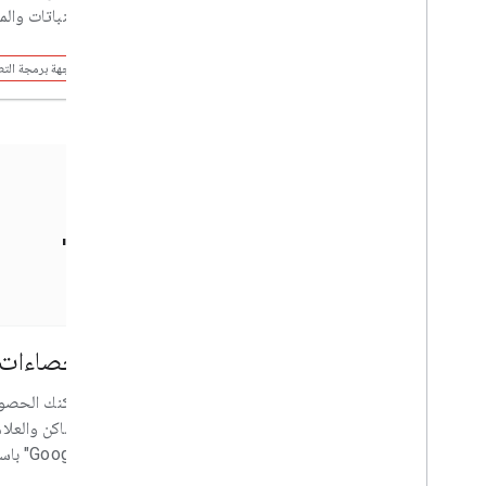
محدّدة.
والنباتات وال
واجهة برمجة التطبيقات
واجهة برمجة الت
مستندات "إحصاءات Google"
Google Earth
إحصاءات ا
فبفضل نموذج شامل وتفاعلي للعالم، بإمكانك
يمكنك الحصول
تحليل البيانات وإنشاء المحتوى والتعاون مع
الأماكن والعل
الآخرين.
Google" باستخدام BigQuery.