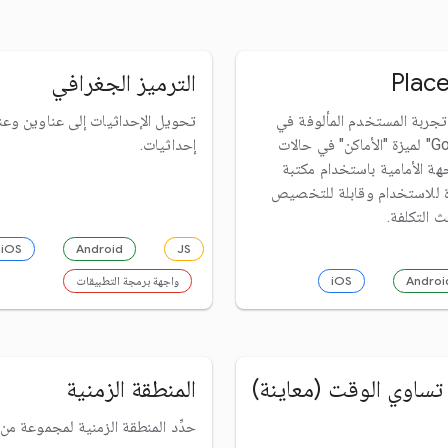
Place
الترميز الجغرافي
تجربة المستخدم المألوفة في
تحويل الإحداثيات إلى عناوين وعن
"خرائط Google" لميزة "الأماكن" في حالات
إحداثيات.
هة الأمامية باستخدام مكتبة
 للاستخدام وقابلة للتخصيص
 التكلفة.
iOS
Android
JS
Androi
iOS
واجهة برمجة التطبيقات
تساوي الوقت (معاينة)
المنطقة الزمنية
حدِّد المنطقة الزمنية لمجموعة من 