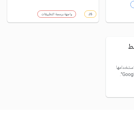
JS
واجهة برمجة التطبيقات
ئط
استخدامها