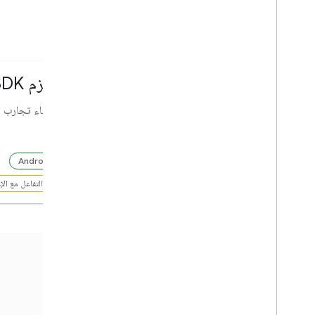
مستندات "المسارات"
المسارات
حزم SDK للتنقل
تقديم اتجاهات مع معلومات عن حركة المرور
إنشاء تجارب ا
في الوقت الفعلي لوسائل النقل المتعددة،
واحتساب مدة السفر والمسافات، وغير ذلك
Android
واجهة برمجة التطبيقات
التفاعل مع ال
مستندات "الأماكن"