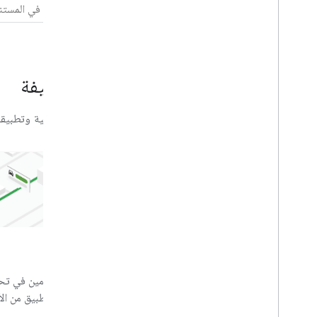
العثور على المستندات المناسبة للوظيفة
استكشِف وتعلَّم وطوِّر باستخدام مستندات شاملة ورموز نموذجية وتطبيق
خرائط Google
المسارات
مساعدة المستخدمين في استكشاف
ساعد المستخدمين في تح
العالم باستخدام منتجات خرائط
استخدامهم للتطبيق من الأل
مخصّصة ومفصّلة