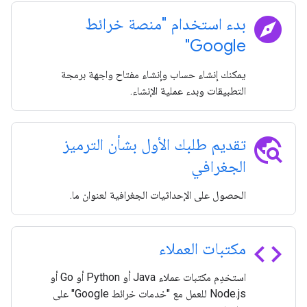
explore
بدء استخدام "منصة خرائط
Google"
يمكنك إنشاء حساب وإنشاء مفتاح واجهة برمجة
التطبيقات وبدء عملية الإنشاء.
travel_explore
تقديم طلبك الأول بشأن الترميز
الجغرافي
الحصول على الإحداثيات الجغرافية لعنوان ما.
code
مكتبات العملاء
استخدِم مكتبات عملاء Java أو Python أو Go أو
Node.js للعمل مع "خدمات خرائط Google" على