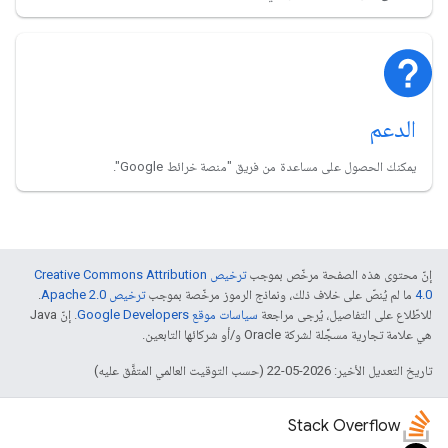
الدعم
يمكنك الحصول على مساعدة من فريق "منصة خرائط Google".
إنّ محتوى هذه الصفحة مرخّص بموجب
ترخيص Creative Commons Attribution
4.0‏
ما لم يُنصّ على خلاف ذلك، ونماذج الرموز مرخّصة بموجب
ترخيص Apache 2.0‏
.
للاطّلاع على التفاصيل، يُرجى مراجعة
سياسات موقع Google Developers‏
. إنّ Java
هي علامة تجارية مسجَّلة لشركة Oracle و/أو شركائها التابعين.
تاريخ التعديل الأخير: 2026-05-22 (حسب التوقيت العالمي المتفَّق عليه)
Stack Overflow