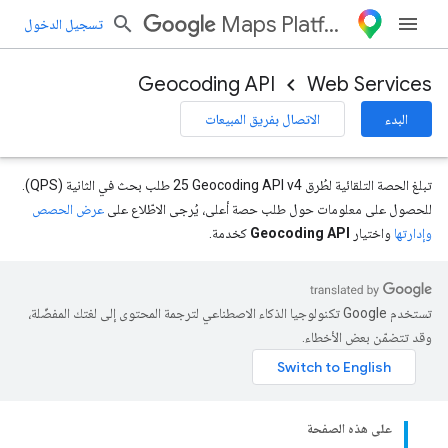
Maps Platform
تسجيل الدخول
Geocoding API
Web Services
البدء
الاتصال بفريق المبيعات
تبلغ الحصة التلقائية لطُرق Geocoding API v4‏ 25 طلب بحث في الثانية (QPS).
للحصول على معلومات حول طلب حصة أعلى، يُرجى الاطّلاع على
عرض الحصص
وإدارتها
واختيار
Geocoding API
كخدمة.
تستخدم Google تكنولوجيا الذكاء الاصطناعي لترجمة المحتوى إلى لغتك المفضّلة،
وقد تتضمّن بعض الأخطاء.
على هذه الصفحة