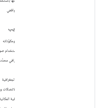
Maps Static API
صورة خريطة بسيطة يمكن تضمينها باستخدام ا
‫Street View Static API
صور وبانوراما من العالم الواقعي
واجهات برمجة تطبيقات خدمات الويب
Address Validation API
التحقّق من صحة عنوان ومكوّناته
Aerial View API
إنشاء فيديوهات للعرض الجوي باستخدام صور Google الجيوفضائية الثلاثية الأبعاد وع
Air Quality API
: طلب بيانات جودة الهواء لموقع جغرافي محدّد
Elevation API
: بيانات الارتفاع لأي نقطة في العالم
Geocoding API
التحويل بين العناوين والإحداثيات الجغرافية
Geolocation API
بيانات الموقع الجغرافي من أبراج الاتصالات وعُقد 
Maps Datasets API
يمكنك تحميل بياناتك الجغرافية المكانية وإدارتها في Google Cloud Console لاستخدامها مع ميزة &quot