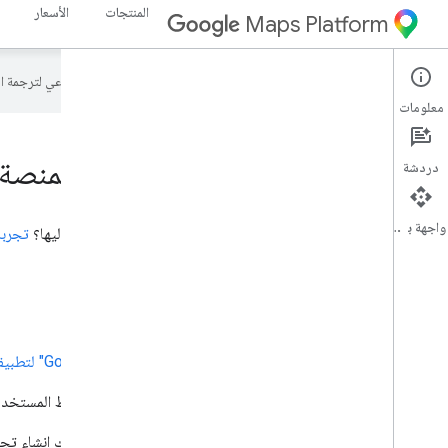
المنتجات
الأسعار
Maps Platform
تستخدم Google تكنولوجيا الذكاء الاصطناعي لترجمة المحتوى إلى لغتك المفضّلة، وقد تتضمّن بعض الأخطاء.
معلومات
واجهات برمجة التطبيقات لمنصة خرائط Google حسب الن
دردشة
واجهة برمجة التطبيقات
ألست متأكدًا من واجهة برمجة التطبيقات التي تحتاج إليها؟
تجربة
Android
حزمة تطوير البرامج بالاستناد إلى بيانات "خرائط Google" لتطبيقات Android
حزمة تطوير برامج الأماكن لأجهزة Android
يمكنك ربط المستخدمين
حزمة تطوير البرامج للتنقّل على أجهزة Android
يمكنك إنشاء تجارب 