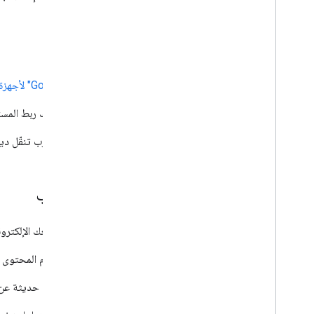
iOS
حزمة تطوير البرامج بالاستناد إلى بيانات "خرائط Google" لأجهزة iOS
حزمة تطوير البرامج Places SDK لأجهزة iOS
يمكنك ربط المستخ
حزمة تطوير البرامج للتنقّل على أجهزة iOS
إنشاء تجارب تنقّل دينا
واجهات برمجة التطبيقات على الويب
Maps Embed API
أضِف خريطة Google إلى موقعك الإلكتروني بدون رمز أو حدود حصة.
Maps JavaScript API
تخصيص الخرائط باستخدام المحتوى و
Places Library, Maps JavaScript API
معلومات حديثة عن م