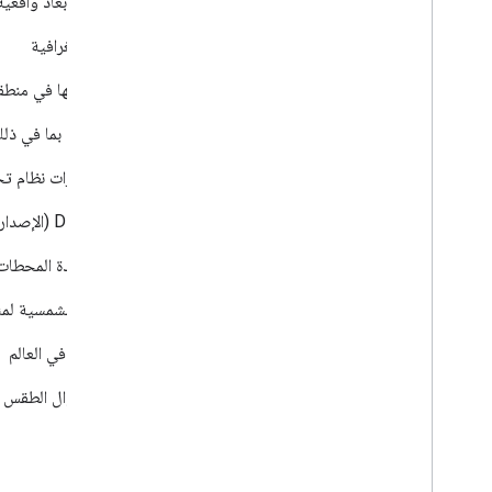
Map Tiles API
توفّر هذه الخدمة "مربّعات ثلاثية الأبعاد واقعي
Places API
معلومات حديثة عن ملايين المواقع الجغرافية
Places Aggregate API
فهم كثافة الأماكن وتوزيعها في منطقة
Pollen API
الحصول على معلومات عن حبوب اللقاح، بما في ذلك ا
Roads API
: وظيفة "المحاذاة مع الطريق" لتتبُّع مسارات نظام تحديد ال
Routes API
الجيل التالي من واجهة Directions API (الإصدار القديم) وواجهة Distance Matrix API (الإصدار القديم) المحسّنتَين من حيث الأداء
Route Optimization API
تحسين المسارات المتعددة المحطات ب
‫Solar API
توفّر إمكانية الوصول إلى إمكانات الطاقة الشمسية لمئا
Time Zone API
بيانات المناطق الزمنية في أي مكان في العالم
Weather API
يمكنك الحصول على معلومات عن أحوال الطقس ال
عدّة منصات