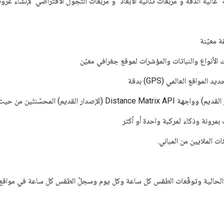
ة" عالية الدقة و"مربّعات ثنائية الأبعاد" و"مربّعات التجوّل الافتراضي" لإنشاء
 معيّنة
لأنواع والنباتات والمؤشرات لموقع جغرافي معيّن
مواقع العالمي (GPS) بدقة
مرونة وذكاء لمركبة واحدة أو أكثر
ت الملايين من المباني.
حالية وتوقّعات الطقس كل ساعة وكل يوم وسجلّ الطقس كل ساعة في مواقع ج