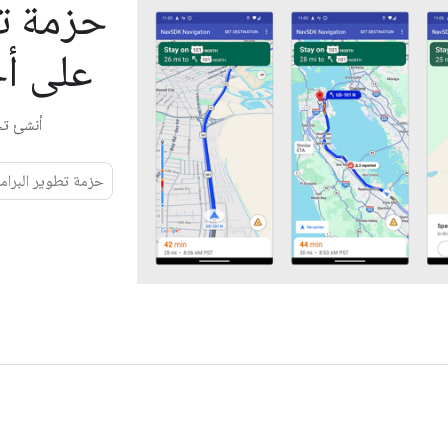
حزمة تط
على أجهزة 
أنشئ تجار