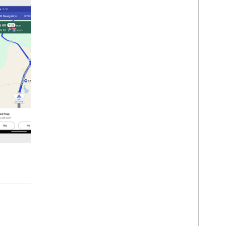
إعداد مشروع "استوديو Android"
البرامج التعليمية
التنقّل في مسار وجهة واحدة
الاستماع إلى أحداث التنقّل
تجربة التنقل في Google
مقدمة
تعديل واجهة مستخدم التنقل
ضبط الكاميرا
ضبط تنبيهات عدّاد السرعة
الوضع النهاري والليلي
تخصيص أنماط الخرائط
ضبط حالات انقطاع البث في الوقت الفعلي
تجربة التنقل المخصّصة
مقدمة
تفعيل اتّجاهات مفصّلة للبيانات
البدء
تفعيل التنقل في Android Auto