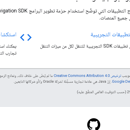
ى جميع المنصات.
code
تطبيقات التجريبية
استكشاف
قم بتشغيل تطبيقات SDK التجريبية للتنقل لكل من ميزات التنقل
تجارب التن
بموجب
ترخيص Creative Commons Attribution 4.0‏
ما لم يُنصّ على خلاف ذلك، ونماذج الر
. إنّ Java هي علامة تجارية مسجَّلة لشركة Oracle و/أو شركائها التابعين.