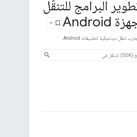
وير البرامج للتنقّل
Android
ب تنقّل ديناميكية لتطبيقات Android.