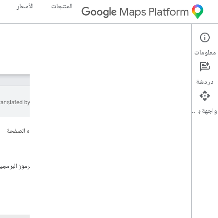
المنتجات
الأسعار
Maps Platform
Navigation SDK for Android
Android
معلومات
الأدلة
المرجع
نماذج
الموارد
دردشة
واجهة برمجة التطبيقات
حزمة تطوير البرامج للتنقّل على أجهزة
على هذه الصفحة
Android
البدء
نظرة عامة
الميزات
النسخة التجريبية
عيّنات الرموز البرمجي
الإعداد
نظرة عامة على الإعداد والمتطلبات
إعداد حزمة تطوير البرامج للتنقّل على أجهزة
Android