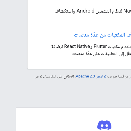
يمكنك تجربة نماذج التطبيقات التي توضّح استخدام حزمة تطوير البرامج Navigation SDK لنظام التشغيل Android واستكشاف
 المكتبات من عدّة منصات
يمكنك استخدام مكتبات Flutter وReact Native لإضافة
قّل إلى التطبيقات على عدّة منصات.
موز مرخّصة بموجب
ترخيص Apache 2.0‏
. للاطّلاع على التفاصيل، يُرجى