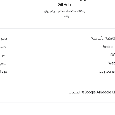
GitHub
يمكنك استخدام نماذجنا وتجربتها
بنفسك.
لأنظمة الأساسية
معلوم
Androi
الاتصا
iO
دعم ال
We
الدعم 
دمات ويب
بنود ا
Google C
Google AI
كلّ المنتجات