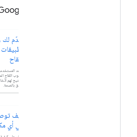
مشاهدة فيديوهات "منصة خرائط Google"
الإعلان عن واجهة Places API
نقدّم لك 
الجديدة
تطبيقات 
اللقاح
باستخدام واجهة Places API الجديدة، تضاعف عدد
أنواع الأماكن المتاحة، بما في ذلك محطات شحن المركبات
الكهربائية والمقاهي وأماكن إقامة سهولة الاستخدام في
ساعِد المستخدمين
الوجهات والمزيد.
وحبوب اللقاح المن
ما يتيح لهم اتّخ
يتعلّق بالصحة.
التكامل الكامل مع Dec.gl مع
عرض تراكب WebGL
في أي مك
يشارك المهندس البارز "ترافيس ماكهايل" هذا العرض