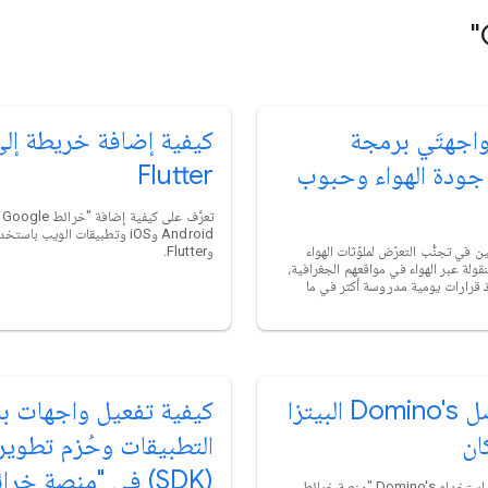
واجهتَي برمجة
كيفية إضافة خريطة إل
جودة الهواء وحبوب
Flutter
تع
 في تجنُّب التعرّض لملوّثات الهواء
وFlutter.
قولة عبر الهواء في مواقعهم الجغرافية،
اذ قرارات يومية مدروسة أكثر في ما
كيف توصل Domino's البيتزا
كيفية تفعيل واجهات ب
ان
التطبيقات وحُزم تطوير 
(SDK) في "منصة خرا
تعرَّف على كيفية استخدام Domino's "منصة خرائط