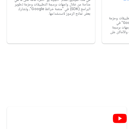
متاحة من خلال واجهات برمجة التطبيقات وحزمة تطوير
البرامج (SDK) في "منصة خرائط Google"، وتشارك
بعض نماذج الرموز لاستخدامها.
تطبيقات وحزمة
تطوير البرامج (SDK) لنظام "خرائط Google" في
Goog". تتوفر واجهات برمجة
لمسارات والأماكن على