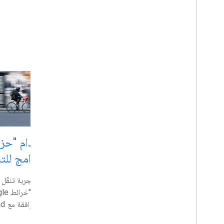
استكشاف أهم المواضيع
بدء استخدام "حز
نقدّم لك
تطوير البرامج للتن
Places UI Kit
يمكنك توفير تجربة تنقّل
يمكنك توفير تجربة المستخدم
المألوفة في &quot;خرائط
تطبيقا
Google&quot; للأماكن في تطبيقاتك
وiOS.
وصفحات الويب.