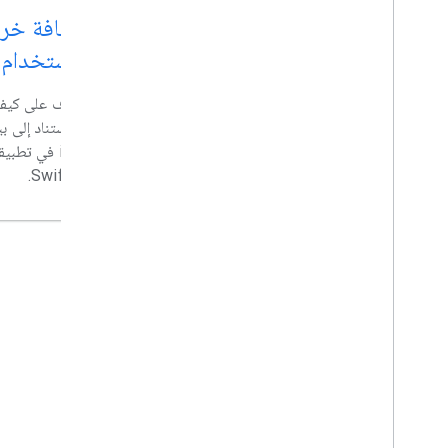
إضافة خريطة Google إلى
باستخدام SwiftUI
تطبيق React
تعرَّف على كيف
في هذا الدرس العملي، ستتعرّف على كل ما تحتاج
إليه لبدء استخدام مكتبة vis.gl/react-google-
iOS في تطبي
map لواجهة برمجة تطبيقات JavaScript
SwiftUI.
لخرائط Google.
تجربة المزيد من الدروس التطبيقية حول الترميز →