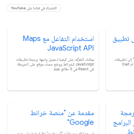
الاشتراك في قناتنا على YouTube
ى تطبيق
استخدام التفاعل مع Maps
JavaScript API
رَّف على كيفية إضافة "خرائط Google" إلى تطبيقات
يمكنك التعرُّف على كيفية تحميل واجهة برمجة تطبيقات
Android وiOS وتطبيقات الويب باستخدام Dart
JavaScript للخرائط ووضع محدّد موقع على الخريطة
في React في 5 دقائق فقط.
رمجة
مقدمة عن "منصة خرائط
البرامج
Google"
ئط
في هذا الفيديو، تقدّم "أنجيلا يو" نظرة عامة على ما هي