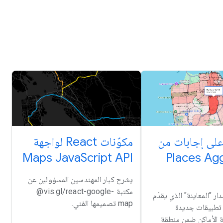
لى إجابات من
مكوّنات React لواجهة
Maps JavaScript API
Places Ag
يشرح كبار المهندسين المسؤولين عن
مكتبة ‎ @vis.gl/react-google-
ار "المعاينة" الذي يقدّم
map تصميمها الفني.
تطبيقات جديدة
ة الأماكن ضمن منطقة