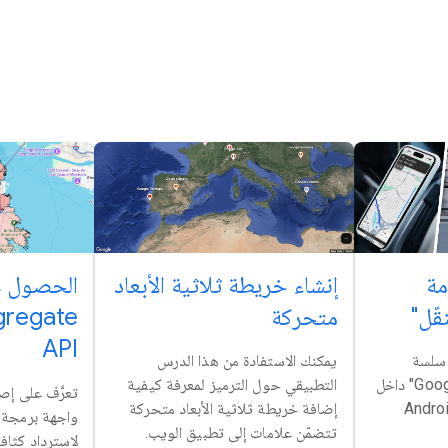
مة
إنشاء خريطة ثلاثية الأبعاد
الحصول ع
قّل"
متحركة
gregate
API
 سلسة
يمكنك الاستفادة من هذا الدرس
ومخصّصة في "خرائط Google" داخل
التطبيقي حول الترميز لمعرفة كيفية
تعرَّف على إصد
تك المتوافقة مع Android
إضافة خريطة ثلاثية الأبعاد متحركة
واجهة برمجة 
تتضمّن علامات إلى تطبيق الويب.
لاسترداد كثاف