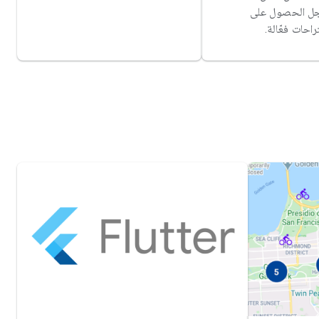
جل الحصول على
احات فعّالة.