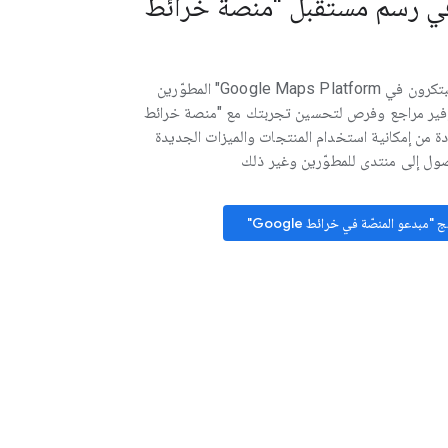
في رسم مستقبل "منصة خرائط
يساعد برنامج "المبتكرون في Google Maps Platform" المطوّرين
فير مراجع وفرص لتحسين تجربتك مع "منصة خرائط
لاستفادة من إمكانية استخدام المنتجات والميزات الجديدة
صول إلى منتدى للمطوّرين وغير ذلك
 "مبدعو المنصّة في خرائط Google"