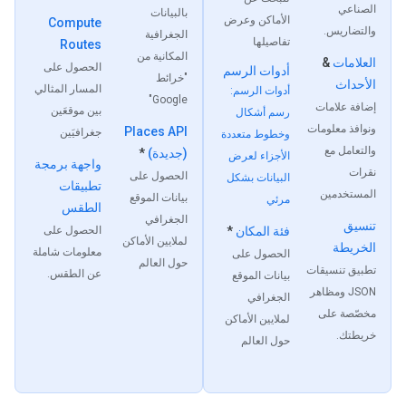
الصناعي
بالبيانات
الأماكن وعرض
Compute
والتضاريس.
الجغرافية
تفاصيلها
Routes
المكانية من
العلامات
&
الحصول على
أدوات الرسم
"خرائط
الأحداث
المسار المثالي
أدوات الرسم:
Google"
إضافة علامات
بين موقعَين
رسم أشكال
ونوافذ معلومات
Places API
جغرافيَين
وخطوط متعددة
والتعامل مع
(جديدة)
*
الأجزاء لعرض
واجهة برمجة
نقرات
الحصول على
البيانات بشكل
تطبيقات
المستخدمين
بيانات الموقع
مرئي
الطقس
الجغرافي
تنسيق
فئة المكان
*
الحصول على
لملايين الأماكن
الخريطة
معلومات شاملة
الحصول على
حول العالم
تطبيق تنسيقات
عن الطقس.
بيانات الموقع
JSON ومظاهر
الجغرافي
مخصّصة على
لملايين الأماكن
خريطتك.
حول العالم