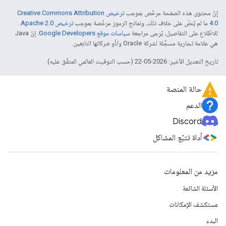
إنّ محتوى هذه الصفحة مرخّص بموجب
ترخيص Creative Commons Attribution
4.0‏
ما لم يُنصّ على خلاف ذلك، ونماذج الرموز مرخّصة بموجب
ترخيص Apache 2.0‏
.
للاطّلاع على التفاصيل، يُرجى مراجعة
سياسات موقع Google Developers‏
. إنّ Java
هي علامة تجارية مسجَّلة لشركة Oracle و/أو شركائها التابعين.
تاريخ التعديل الأخير: 2026-05-22 (حسب التوقيت العالمي المتفَّق عليه)
حالة المنصة
الدعم
Discord
أداة تتبّع المشاكل
مزيد من المعلومات
الأسئلة الشائعة
مستكشف الإمكانات
البدء