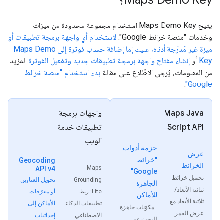
Maps Demo Key؟
يتيح Maps Demo Key استخدام مجموعة محدودة من ميزات
وخدمات "منصة خرائط Google".
لاستخدام أي واجهة برمجة تطبيقات أو
ميزة غير مُدرَجة أدناه، عليك إما إضافة حساب فوترة إلى Maps Demo
Key
أو
إنشاء مفتاح واجهة برمجة تطبيقات جديد وتفعيل الفوترة
. لمزيد
من المعلومات، يُرجى الاطّلاع على مقالة
بدء استخدام "منصة خرائط
.
Google"
Maps Java
واجهات برمجة
Script API
تطبيقات خدمة
الويب
حزمة أدوات
عرض
"خرائط
Geocoding
الخرائط
Maps
API v4
Google"
تحميل خرائط
Grounding
تحويل العناوين
الجاهزة
ثنائية الأبعاد/
Lite: ربط
أو معرّفات
للأماكن
ثلاثية الأبعاد مع
تطبيقات الذكاء
الأماكن إلى
: مكوّنات جاهزة
عرض القمر
الاصطناعي
إحداثيات
للبحث عن