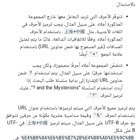
بالاستبدال:
تتوفّر الأحرف التي تريد التعامل معها خارج المجموعة
المذكورة أعلاه. على سبيل المثال، يجب ترميز الأحرف في
اللغات الأجنبية، مثل
上海+中國
، باستخدام الأحرف
المذكورة أعلاه. وفقًا للاتفاقيات الشائعة، غالبًا ما يتم تمثيل
المسافات (غير المسموح بها ضمن عناوين URL) باستخدام
علامة الجمع
'+'
أيضًا.
تتضمّن المجموعة أعلاه أحرفًا محجوزة، ولكن يجب
استخدامها حرفيًا. على سبيل المثال، يتم استخدام
?
ضمن
عناوين URL للإشارة إلى بداية سلسلة طلب البحث. إذا
أردت استخدام السلسلة "‎? and the Mysterions"، عليك
ترميز الحرف
'?'
.
يتم ترميز جميع الأحرف التي سيتم ترميزها باستخدام عنوان URL
باستخدام الحرف
'%'
وقيمة سداسية عشرية مكوّنة من حرفين تتوافق
مع حرف UTF-8. على سبيل المثال، سيتم ترميز
上海+中國
في UTF-
8 على شكل
%E4%B8%8A%E6%B5%B7%2B%E4%B8%AD%E5%9C%8B
في