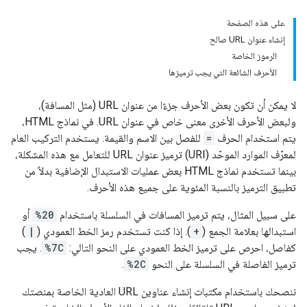
على هذه الصفحة
إنشاء عنوان URL صالح
الرموز الخاصة
الأحرف الشائعة التي يجب ترميزها
لا يمكن أن تكون بعض الأحرف جزءًا من عنوان URL (مثل المسافة)،
ولبعض الأحرف الأخرى معنى خاص في عنوان URL. في نماذج HTML،
يتم استخدام الحرف
=
للفصل بين الاسم والقيمة. يستخدم التركيب العام
لمعرّف الموارد الموحّد (URI) ترميز عنوان URL للتعامل مع هذه المشكلة،
بينما تستخدم نماذج HTML بعض عمليات الاستبدال الإضافية بدلاً من
تطبيق الترميز بالنسبة المئوية على جميع هذه الأحرف.
على سبيل المثال، يتم ترميز المسافات في السلسلة باستخدام
%20
أو
استبدالها بعلامة الجمع (
+
). إذا كنت تستخدم رمز الخط العمودي (
|
)
كفاصل، احرص على ترميز الخط العمودي على النحو التالي:
%7C
. يجب
ترميز الفاصلة في السلسلة على النحو
%2C
.
ننصحك باستخدام مكتبات إنشاء عناوين URL العادية الخاصة بمنصتك