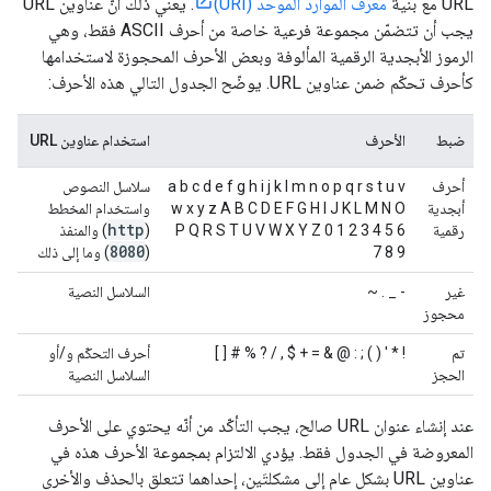
URL مع بنية
معرّف الموارد الموحّد (URI)
. يعني ذلك أنّ عناوين URL
يجب أن تتضمّن مجموعة فرعية خاصة من أحرف ASCII فقط، وهي
الرموز الأبجدية الرقمية المألوفة وبعض الأحرف المحجوزة لاستخدامها
كأحرف تحكّم ضمن عناوين URL. يوضّح الجدول التالي هذه الأحرف:
ضبط
الأحرف
استخدام عناوين URL
أحرف
a b c d e f g h i j k l m n o p q r s t u v
سلاسل النصوص
أبجدية
w x y z A B C D E F G H I J K L M N O
واستخدام المخطط
http
رقمية
P Q R S T U V W X Y Z 0 1 2 3 4 5 6
(
) والمنفذ
8080
7 8 9
(
) وما إلى ذلك
غير
- _ . ~
السلاسل النصية
محجوز
تم
! * ' ( ) ; : @ & = + $ , / ? % # [ ]
أحرف التحكّم و/أو
الحجز
السلاسل النصية
عند إنشاء عنوان URL صالح، يجب التأكّد من أنّه يحتوي على الأحرف
المعروضة في الجدول فقط. يؤدي الالتزام بمجموعة الأحرف هذه في
عناوين URL بشكل عام إلى مشكلتَين، إحداهما تتعلق بالحذف والأخرى