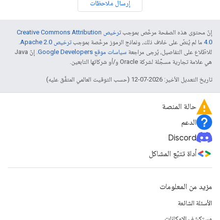
إرسال ملاحظات
إنّ محتوى هذه الصفحة مرخّص بموجب
ترخيص Creative Commons Attribution
4.0‏
ما لم يُنصّ على خلاف ذلك، ونماذج الرموز مرخّصة بموجب
ترخيص Apache 2.0‏
.
للاطّلاع على التفاصيل، يُرجى مراجعة
سياسات موقع Google Developers‏
. إنّ Java
هي علامة تجارية مسجَّلة لشركة Oracle و/أو شركائها التابعين.
تاريخ التعديل الأخير: 2026-07-12 (حسب التوقيت العالمي المتفَّق عليه)
حالة المنصة
الدعم
Discord
أداة تتبّع المشاكل
مزيد من المعلومات
الأسئلة الشائعة
مستكشف الإمكانات