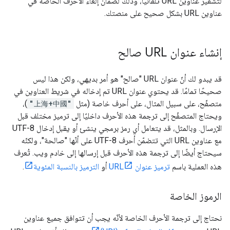
لتشفير عناوين URL تلقائيًا، وذلك لضمان إلغاء الأحرف الخاصة في
عناوين URL بشكل صحيح على منصتك.
إنشاء عنوان URL صالح
قد يبدو لك أنّ عنوان URL "صالح" هو أمر بديهي، ولكن هذا ليس
صحيحًا تمامًا. قد يحتوي عنوان URL تم إدخاله في شريط العناوين في
متصفّح، على سبيل المثال، على أحرف خاصة (مثل
"上海+中國"
)،
ويحتاج المتصفّح إلى ترجمة هذه الأحرف داخليًا إلى ترميز مختلف قبل
الإرسال. وبالمثل، قد يتعامل أي رمز برمجي ينشئ أو يقبل إدخال UTF-8
مع عناوين URL التي تتضمّن أحرف UTF-8 على أنّها "صالحة"، ولكنّه
سيحتاج أيضًا إلى ترجمة هذه الأحرف قبل إرسالها إلى خادم ويب. تُعرف
هذه العملية باسم
ترميز عنوان URL
أو
الترميز بالنسبة المئوية
.
الرموز الخاصة
نحتاج إلى ترجمة الأحرف الخاصة لأنّه يجب أن تتوافق جميع عناوين