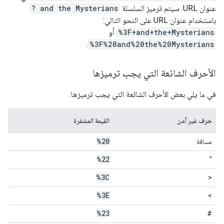
عنوان URL. سيتم ترميز السلسلة
? and the Mysterians
باستخدام عنوان URL على النحو التالي:
%3F+and+the+Mysterians
أو
.
%3F%20and%20the%20Mysterians
الأحرف الشائعة التي يجب ترميزها
في ما يلي بعض الأحرف الشائعة التي يجب ترميزها:
حرف غير آمن
القيمة المشفرة
%20
مسافة
%22
"
%3C
<
%3E
>
%23
#