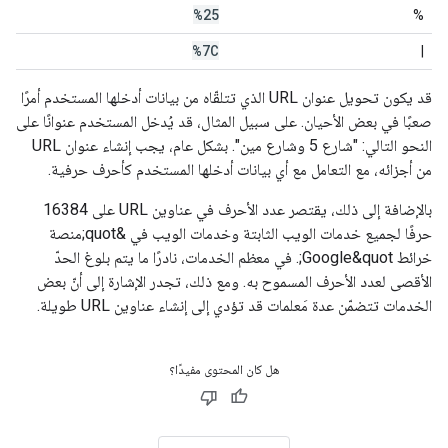
%25
%
%7C
|
قد يكون تحويل عنوان URL الذي تتلقّاه من بيانات أدخلها المستخدم أمرًا
صعبًا في بعض الأحيان. على سبيل المثال، قد يُدخل المستخدم عنوانًا على
النحو التالي: "شارع 5 وشارع مين". بشكل عام، يجب إنشاء عنوان URL
من أجزائه، مع التعامل مع أي بيانات أدخلها المستخدم كأحرف حرفية.
بالإضافة إلى ذلك، يقتصر عدد الأحرف في عناوين URL على 16384
حرفًا لجميع خدمات الويب الثابتة وخدمات الويب في &quot;منصة
خرائط Google&quot;. في معظم الخدمات، نادرًا ما يتم بلوغ الحدّ
الأقصى لعدد الأحرف المسموح به. ومع ذلك، تجدر الإشارة إلى أنّ بعض
الخدمات تتضمّن عدة مَعلمات قد تؤدي إلى إنشاء عناوين URL طويلة.
هل كان المحتوى مفيدًا؟