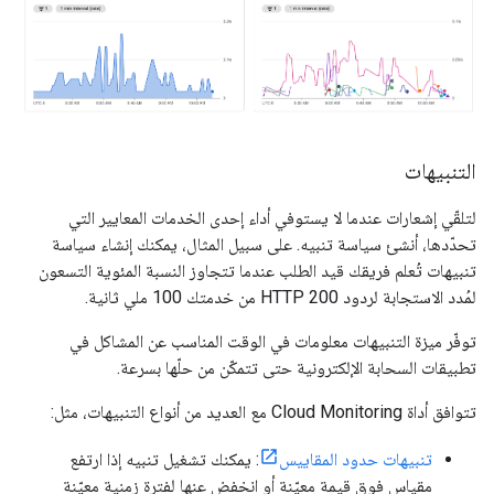
التنبيهات
لتلقّي إشعارات عندما لا يستوفي أداء إحدى الخدمات المعايير التي
تحدّدها، أنشئ سياسة تنبيه. على سبيل المثال، يمكنك إنشاء سياسة
تنبيهات تُعلم فريقك قيد الطلب عندما تتجاوز النسبة المئوية التسعون
لمُدد الاستجابة لردود HTTP 200 من خدمتك 100 ملي ثانية.
توفّر ميزة التنبيهات معلومات في الوقت المناسب عن المشاكل في
تطبيقات السحابة الإلكترونية حتى تتمكّن من حلّها بسرعة.
تتوافق أداة Cloud Monitoring مع العديد من أنواع التنبيهات، مثل:
تنبيهات حدود المقاييس
: يمكنك تشغيل تنبيه إذا ارتفع
مقياس فوق قيمة معيّنة أو انخفض عنها لفترة زمنية معيّنة