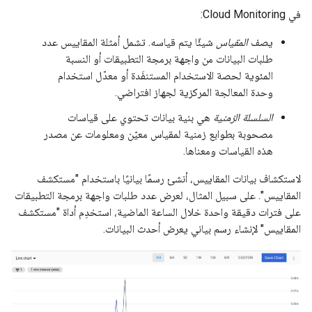
في Cloud Monitoring:
يصف
المقياس
شيئًا يتم قياسه. تشمل أمثلة المقاييس عدد
طلبات البيانات من واجهة برمجة التطبيقات أو النسبة
المئوية لحصة الاستخدام المستنفَدة أو معدّل استخدام
وحدة المعالجة المركزية لجهاز افتراضي.
السلسلة الزمنية
هي بنية بيانات تحتوي على قياسات
مصحوبة بطوابع زمنية لمقياس معيّن ومعلومات عن مصدر
هذه القياسات ومعناها.
لاستكشاف بيانات المقاييس، أنشئ رسمًا بيانيًا باستخدام "مستكشف
المقاييس". على سبيل المثال، لعرض عدد طلبات واجهة برمجة التطبيقات
على فترات دقيقة واحدة خلال الساعة الماضية، استخدِم أداة "مستكشف
المقاييس" لإنشاء رسم بياني يعرض أحدث البيانات.