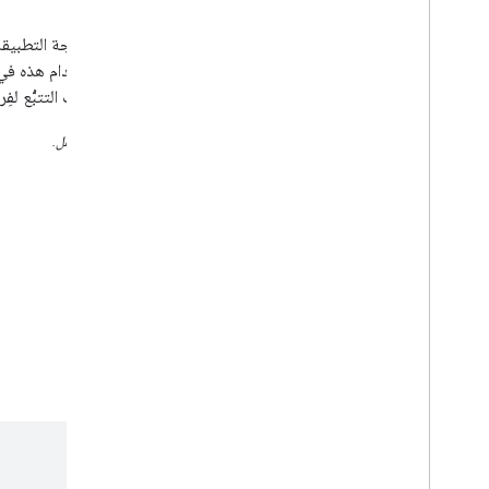
خدمات السائقين المجدولة، مثل عمليات التسليم
توفّر مجموعة الأدوات خدمات الويب ومجموعة من واجهات برمجة التطبيقات
والمسارات والأماكن في واجهات مصمّمة خصيصًا لحالات الاستخدام هذه في 
الخلفية للمساعدة في تنظيم رحلات السائق والإحصاءات وخدمات التتبُّع لفِر
يمكنك تصفُّح المعلومات على اليسار لمعرفة ما تقدّمه كل خدمة من خدمات التنقّل.