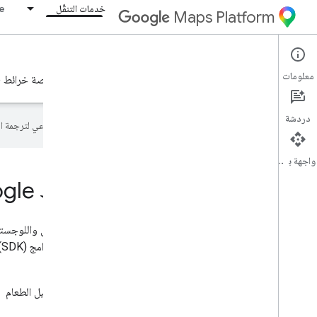
خدمات التنقّل
ne
Maps Platform
Mobility Services
معلومات
التنقّل في "منصة خرائط Google" هي مجموعة من خدمات "منصة خرائط Google" التي تستخدمها لإدارة عمليات النقل والخدمات اللوجستية لنشاطك التجاري.
دردشة
تستخدم Google تكنولوجيا الذكاء الاصطناعي لترجمة المحتوى إلى لغتك المفضّلة، وقد تتضمّن بعض الأخطاء.
واجهة برمجة التطبيقات
خدمات التنقّل في "منصة خرائط Google"
تعتبر خدمات المتنقلة مجموعة أدوات للتطوير لبناء عمليات النقل واللوج
م
أساسيتين من حالات الاستخدام:
خدمات السائقين عند الطلب، مثل مشاركة الرحلات وتوصيل الطعام