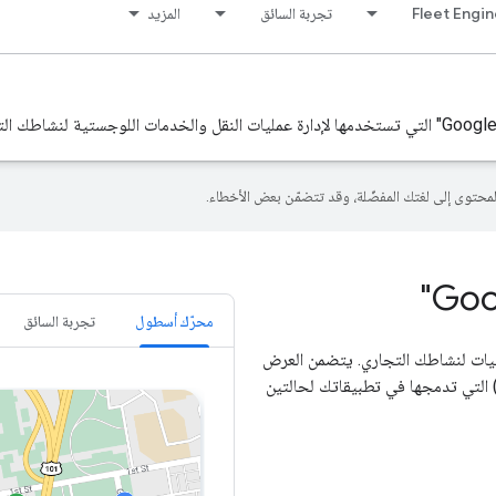
Fleet Engi
تجربة السائق
المزيد
محرّك أسطول
تجربة السائق
ستيات لنشاطك التجاري. يتضمن العرض
جموعة متنوعة من واجهات برمجة التطبيقات وحِزم تطوير البرامج (SDK) التي تدمجها في تطبيقاتك لحالتين