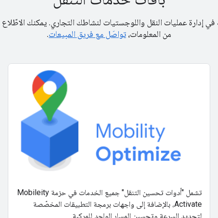
ك في إدارة عمليات النقل واللوجستيات لنشاطك التجاري. يمكنك الاطّلاع
من المعلومات،
تواصَل مع فريق المبيعات
.
تشمل "أدوات تحسين التنقل" جميع الخدمات في حزمة Mobileity
Activate، بالإضافة إلى واجهات برمجة التطبيقات المخصّصة
لتحديد السرعة وتحسين المسار الواحد للمركبة.