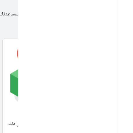
راجِع الحزم المتوفّرة لمساعدت
يشمل Mobileity Activate الوصول إلى مجموعة كبيرة من
واجهات برمجة التطبيقات في "منصة خرائط Google"، بما في ذلك
حزمة تطوير البرامج (SDK) للتنقّل.