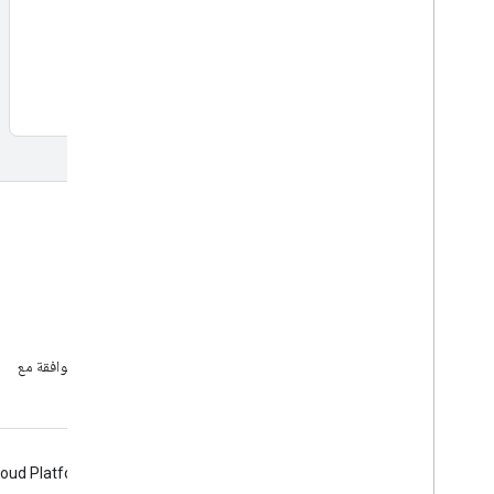
مزيد من المعلومات
مزيد من المعلومات
الأسئلة الشائعة
مستكشف الإمكانات
أداة البحث عن أرقام تعريف الأماكن
حزمة تطوير البرامج بالاستناد إلى بيانات "خرائط Google" للتطبيقات المتوافقة مع
Android
loud Platform
Firebase
Chrome
Android