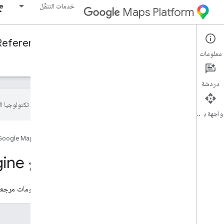
خدمات التنقّل
ne
Maps Platform
Reference
Fleet Engine
Mobility Services
معلومات
نظرة عامة
رحلات عند الطلب
المهام المجدوَلة
دردشة
تستخدم Google تكنولوجيا الذكاء الاصطناعي لترجمة المحتوى إلى لغتك المفضّلة، وقد تتضمّن بعض الأخطاء.
واجهة برمجة التطبيقات
الصفحة الرئيسية
المنتجات
Google Maps Platform
نظرة عامة على مرجع Fleet Engine
يحتوي هذا القسم من المستندات على معلومات مرجعية حول واجهات برمجة تط
نوع واجهة برمجة التطبيقات