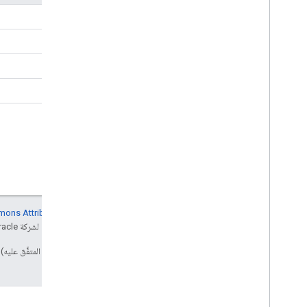
الرحلات عند الطلب
الرحلات عند الطلب
المهام المُجدوَلة
المهام المُجدوَلة
إنّ محتوى هذه الصفحة مرخّص بموجب
ترخيص Creative Commons Attribution 4.0‏
Google Developers‏
. إنّ Java هي علامة تجارية مسجَّلة لشركة Oracle و/أو شركائها التابعين.
تاريخ التعديل الأخير: 2026-07-11 (حسب التوقيت العالمي المتفَّق عليه)