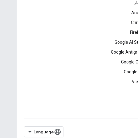
ار
And
Ch
Fir
Google AI S
Google Antigr
Google 
Google
Vie