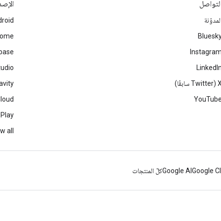
لتواصل
الإصد
لمدوّنة
roid
rome
Bluesk
ebase
Instagra
tudio
LinkedI
Twitter سابقًا)
avity
Cloud
YouTub
 Play
w all
Google C
Google AI
كلّ المنتجات