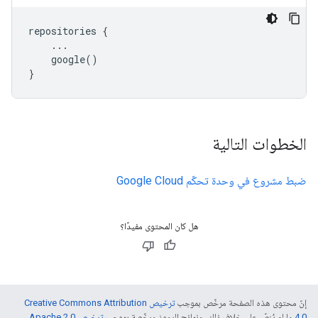
repositories
{
...
google
()
}
الخطوات التالية
ضبط مشروع في وحدة تحكّم Google Cloud
هل كان المحتوى مفيدًا؟
إنّ محتوى هذه الصفحة مرخّص بموجب
ترخيص Creative Commons Attribution
4.0‏
ما لم يُنصّ على خلاف ذلك، ونماذج الرموز مرخّصة بموجب
ترخيص Apache 2.0‏
.