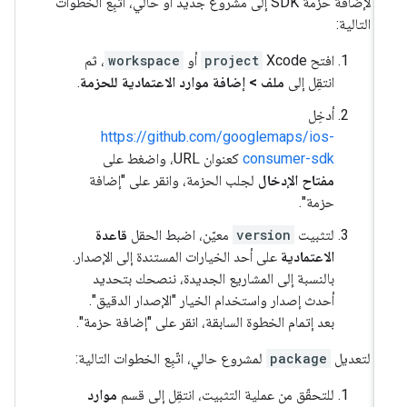
لإضافة حزمة SDK إلى مشروع جديد أو حالي، اتّبِع الخطوات
التالية:
افتح Xcode
project
أو
workspace
، ثم
انتقِل إلى
ملف > إضافة موارد الاعتمادية للحزمة
.
أدخِل
https://github.com/googlemaps/ios-
consumer-sdk
كعنوان URL، واضغط على
مفتاح الإدخال
لجلب الحزمة، وانقر على "إضافة
حزمة".
لتثبيت
version
معيّن، اضبط الحقل
قاعدة
الاعتمادية
على أحد الخيارات المستندة إلى الإصدار.
بالنسبة إلى المشاريع الجديدة، ننصحك بتحديد
أحدث إصدار واستخدام الخيار "الإصدار الدقيق".
بعد إتمام الخطوة السابقة، انقر على "إضافة حزمة".
لتعديل
package
لمشروع حالي، اتّبِع الخطوات التالية:
للتحقّق من عملية التثبيت، انتقِل إلى قسم
موارد