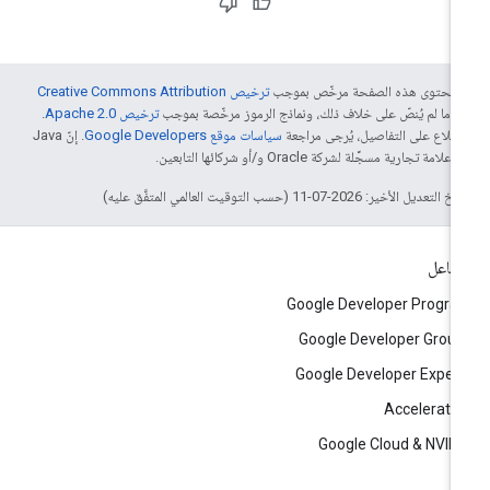
ّ محتوى هذه الصفحة مرخّص بموجب
ترخيص Creative Commons Attribution
4‏
ما لم يُنصّ على خلاف ذلك، ونماذج الرموز مرخّصة بموجب
ترخيص Apache 2.0‏
.
اطّلاع على التفاصيل، يُرجى مراجعة
سياسات موقع Google Developers‏
. إنّ Java
لامة تجارية مسجَّلة لشركة Oracle و/أو شركائها التابعين.
التعديل الأخير: 2026-07-11 (حسب التوقيت العالمي المتفَّق عليه)
تفاعل
Google Developer Progr
Google Developer Grou
Google Developer Exper
Accelerato
Google Cloud & NVID