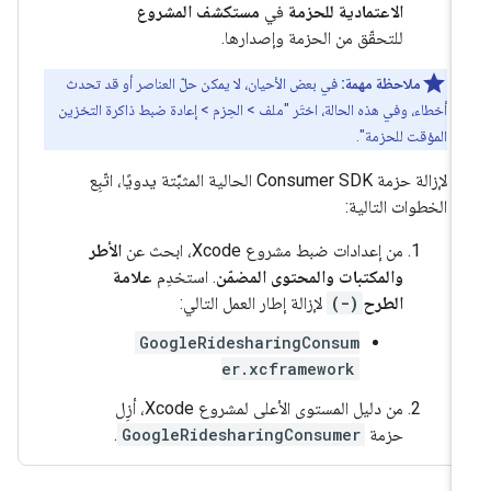
الاعتمادية للحزمة
في
مستكشف المشروع
للتحقّق من الحزمة وإصدارها.
ملاحظة مهمة:
في بعض الأحيان، لا يمكن حلّ العناصر أو قد تحدث
أخطاء، وفي هذه الحالة، اختَر "ملف > الحِزم > إعادة ضبط ذاكرة التخزين
المؤقت للحزمة".
لإزالة حزمة Consumer SDK الحالية المثبَّتة يدويًا، اتّبِع
الخطوات التالية:
من إعدادات ضبط مشروع Xcode، ابحث عن
الأطر
والمكتبات والمحتوى المضمّن
. استخدِم
علامة
الطرح
(-)
لإزالة إطار العمل التالي:
GoogleRidesharingConsum
er.xcframework
من دليل المستوى الأعلى لمشروع Xcode، أزِل
حزمة
GoogleRidesharingConsumer
.