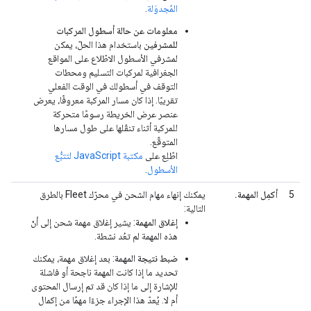
المُجدوَلة
.
معلومات عن حالة أسطول المركبات
للمشرفين
باستخدام هذا الحلّ، يمكن
لمشرفي الأسطول الاطّلاع على المواقع
الجغرافية لمركبات التسليم ومحطات
التوقف في أسطولك في الوقت الفعلي
تقريبًا. إذا كان مسار المركبة معروفًا، يعرض
عنصر عرض الخريطة رسومًا متحركة
للمركبة أثناء تنقّلها على طول مسارها
المتوقّع.
اطّلِع على
مكتبة JavaScript لتتبُّع
الأسطول
.
5
أكمِل المهمة.
يمكنك إنهاء مهام الشحن في محرّك Fleet بالطرق
التالية:
إغلاق المهمة
: يشير إغلاق مهمة شحن إلى أنّ
هذه المهمة لم تعُد نشطة.
ضبط نتيجة المهمة
: بعد إغلاق مهمة، يمكنك
تحديد ما إذا كانت المهمة ناجحة أو فاشلة
للإشارة إلى ما إذا كان قد تم إرسال المحتوى
أم لا. يُعدّ هذا الإجراء جزءًا مهمًا من إكمال