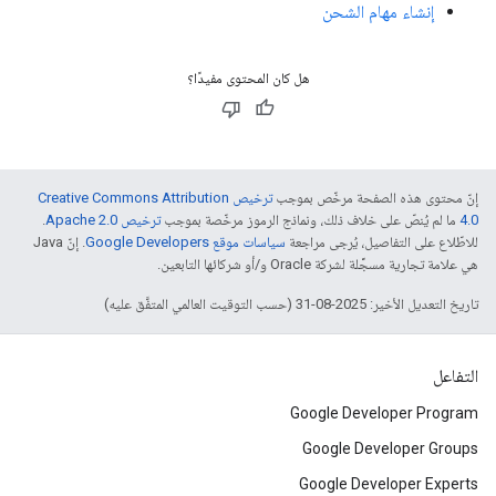
إنشاء مهام الشحن
هل كان المحتوى مفيدًا؟
إنّ محتوى هذه الصفحة مرخّص بموجب
ترخيص Creative Commons Attribution
4.0‏
ما لم يُنصّ على خلاف ذلك، ونماذج الرموز مرخّصة بموجب
ترخيص Apache 2.0‏
.
للاطّلاع على التفاصيل، يُرجى مراجعة
سياسات موقع Google Developers‏
. إنّ Java
هي علامة تجارية مسجَّلة لشركة Oracle و/أو شركائها التابعين.
تاريخ التعديل الأخير: 2025-08-31 (حسب التوقيت العالمي المتفَّق عليه)
التفاعل
Google Developer Program
Google Developer Groups
Google Developer Experts