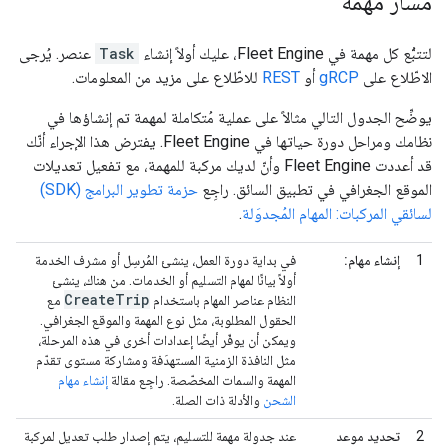
مسار مهمة
لتتبُّع كل مهمة في Fleet Engine، عليك أولاً إنشاء
Task
عنصر. يُرجى
الاطّلاع على
gRCP
أو
REST
للاطّلاع على مزيد من المعلومات.
يوضِّح الجدول التالي مثالاً على عملية مُتكاملة لمهمة تم إنشاؤها في
نظامك ومراحل دورة حياتها في Fleet Engine. يفترض هذا الإجراء أنّك
قد أعددت Fleet Engine وأنّ لديك مركبة للمهمة، مع تفعيل تعديلات
الموقع الجغرافي في تطبيق السائق. راجِع
حزمة تطوير البرامج (SDK)
لسائقي المركبات: المهام المُجدوَلة
.
1
إنشاء مهام:
في بداية دورة العمل، ينشئ المُرسِل أو مشرف الخدمة
أولاً بيانًا لمهام التسليم أو الخدمات. من هناك، ينشئ
Create
Trip
النظام عناصر المهام باستخدام
مع
الحقول المطلوبة، مثل نوع المهمة والموقع الجغرافي.
ويمكن أن يوفّر أيضًا إعدادات أخرى في هذه المرحلة،
مثل النافذة الزمنية المستهدَفة ومشاركة مستوى تقدّم
المهمة والسمات المخصّصة. راجِع مقالة
إنشاء مهام
الشحن
والأدلة ذات الصلة.
2
تحديد موعد
عند جدولة مهمة للتسليم، يتم إصدار طلب تعديل لمركبة