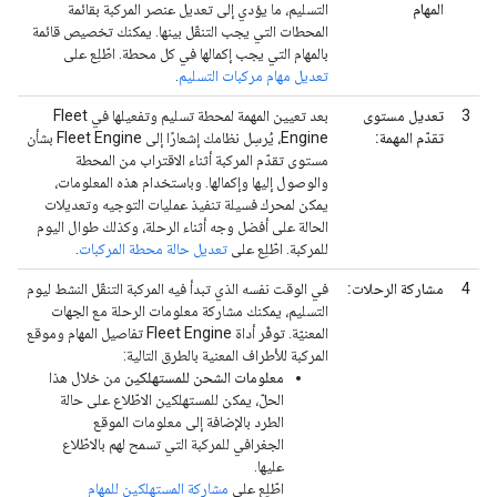
المهام
التسليم، ما يؤدي إلى تعديل عنصر المركبة بقائمة
المحطات التي يجب التنقّل بينها. يمكنك تخصيص قائمة
بالمهام التي يجب إكمالها في كل محطة. اطّلِع على
تعديل مهام مركبات التسليم
.
3
تعديل مستوى
بعد تعيين المهمة لمحطة تسليم وتفعيلها في Fleet
تقدّم المهمة:
Engine، يُرسِل نظامك إشعارًا إلى Fleet Engine بشأن
مستوى تقدّم المركبة أثناء الاقتراب من المحطة
والوصول إليها وإكمالها. وباستخدام هذه المعلومات،
يمكن لمحرك فسيلة تنفيذ عمليات التوجيه وتعديلات
الحالة على أفضل وجه أثناء الرحلة، وكذلك طوال اليوم
للمركبة. اطّلِع على
تعديل حالة محطة المركبات
.
4
مشاركة الرحلات:
في الوقت نفسه الذي تبدأ فيه المركبة التنقّل النشط ليوم
التسليم، يمكنك مشاركة معلومات الرحلة مع الجهات
المعنيّة. توفّر أداة Fleet Engine تفاصيل المهام وموقع
المركبة للأطراف المعنية بالطرق التالية:
معلومات الشحن للمستهلكين
من خلال هذا
الحلّ، يمكن للمستهلكين الاطّلاع على حالة
الطرد بالإضافة إلى معلومات الموقع
الجغرافي للمركبة التي تسمح لهم بالاطّلاع
عليها.
اطّلِع على
مشاركة المستهلكين للمهام