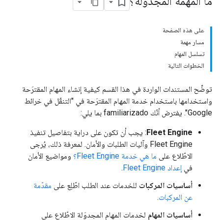
ما المهمة المجدوَلة؟
على هذه الصفحة
مسار مهمة
تسلسل المهام
الخطوات التالية
توضِّح المستندات الواردة في هذا القسم كيفية إنشاء المهام المقترَحة
واستخدامها باستخدام خدمة المهام المقترَحة في "التنقّل في خرائط
Google". يفترض أنّك familiarizado بما يلي:
Fleet Engine
: يجب أن تكون على دراية بتفاصيل تنفيذ
Fleet Engine وآليات الطلبات والأمان. لمعرفة ذلك، يُرجى
الاطّلاع على
ما هي خدمة Fleet Engine؟
ومواضيع الأمان
في
إعداد Fleet Engine
.
أساسيات المركبات
للخدمات عند الطلب اطّلِع على
مقدّمة
عن المركبات
.
أساسيات المهام
لخدمات المهام المجدوَلة الاطّلاع على