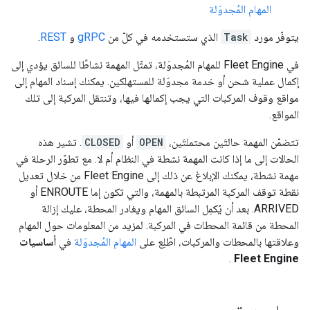
المهام المُجدوَلة
يتوفّر مورد
Task
الذي ستستخدمه في كلّ من
gRPC
و
REST
.
في Fleet Engine للمهام المُجدوَلة، تمثّل المهمة نشاطًا للسائق يؤدي إلى
إكمال عملية شحن أو خدمة مجدوَلة للمستهلكين. يمكنك إسناد المهام إلى
مواقع وقوف المركبات التي يجب إكمالها فيها، وتنتقل المركبة إلى تلك
المواقع.
تتضمّن المهمة حالتَين محتملتَين،
OPEN
أو
CLOSED
. تشير هذه
الحالات إلى ما إذا كانت المهمة نشطة في النظام أم لا. مع تطوّر الرحلة في
مهمة نشطة، يمكنك الإبلاغ عن ذلك إلى Fleet Engine من خلال تعديل
نقطة توقف المركبة المرتبطة بالمهمة، والتي تكون إما ENROUTE أو
ARRIVED. بعد أن يُكمِل السائق المهام ويغادر المحطة، عليك إزالة
المحطة من قائمة المحطات في المركبة. لمزيد من المعلومات حول المهام
وعلاقتها بالمحطات والمركبات، اطّلِع على
المهام المُجدوَلة
في
أساسيات
.
Fleet Engine