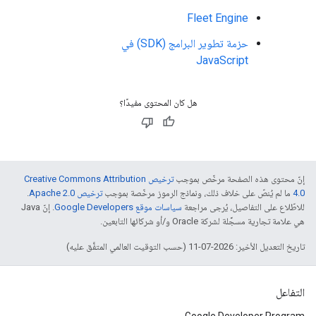
Fleet Engine
حزمة تطوير البرامج (SDK) في
JavaScript
هل كان المحتوى مفيدًا؟
إنّ محتوى هذه الصفحة مرخّص بموجب
ترخيص Creative Commons Attribution
4.0‏
ما لم يُنصّ على خلاف ذلك، ونماذج الرموز مرخّصة بموجب
ترخيص Apache 2.0‏
.
للاطّلاع على التفاصيل، يُرجى مراجعة
سياسات موقع Google Developers‏
. إنّ Java
هي علامة تجارية مسجَّلة لشركة Oracle و/أو شركائها التابعين.
تاريخ التعديل الأخير: 2026-07-11 (حسب التوقيت العالمي المتفَّق عليه)
التفاعل