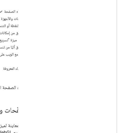
تحديد المشاكل وحلّها
على هذه الصفحة
البرامج التعليمية
المتصفّحات والأجهزة ا
إضافة خريطة Google تتضمّن علامات
تنسيق النقطة أو التنس
باستخدام HTML
التحقّق من إمكانات الم
إضافة "خريطة Google" تتضمّن علامة
تفعيل ميزة "تسريع 
باستخدام Java
Script
التحقّق آليًا من تن
إضافة "خريطة Google" إلى تطبيق React
التوافق مع الويب على 
عرض الموقع الجغرافي الحالي
Bugs
علامات المجموعات
الأخطاء المعروفة
المفاهيم
تحديد الإصدار
تسرد هذه الصفحة المشا
الأقلمة
أفضل الممارسات
Type
Script
المتصفّحات وا
الوعود
خريطة أساسية
سيتوافق مع WebGL، انتقِل إلى