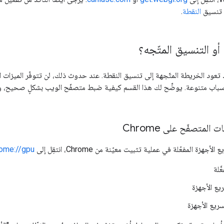
ى تنسيق
النقطة
.
أو التنسيق المتّجه؟
تعود الخريطة المتّجهة إلى تنسيق النقطة. عند حدوث ذلك، لن تتوفّر الميزات 
باب متنوعة. يوضِّح لك هذا القسم كيفية ضبط متصفّح الويب بشكلٍ صحيح، وكيفية
المتصفّح على Chrome
هزة المفعّلة في عملية تثبيت معيّنة من Chrome، انتقِل إلى
ome://gpu/