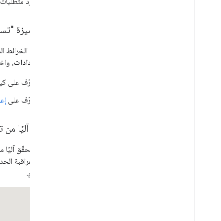
(هذه مجرّد متطلبات أ
المحدِّدات
نظرة عامة
تفعيل ميزة "تسر
البدء
إضافة علامة إلى خريطة
تخصيص محدّد الموقع الأساسي
افتح
الإعدادات
، واخ
إنشاء علامات باستخدام الرسومات
إنشاء علامات باستخدام HTML وCSS
تعرّف على كي
التحكّم في سلوك الاصطدام والارتفاع ومستوى
الرؤية
تعرّف على
إعد
جعل العلامات قابلة للنقر والوصول إليها
جعل العلامات قابلة للسحب
التحقّق آليًا من 
نقل البيانات إلى العلامات المتقدّمة
العلامات (الإصدار القديم)
يمكنك التحقّق آليًا 
برمجية لمراقبة الح
العمل مع "الأماكن"
الاستخدام.
نظرة عامة
الأماكن (جديد)
Places UI Kit
أدلة الأماكن