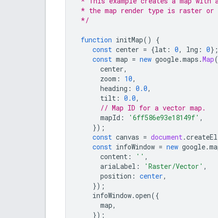
 * This example creates a map with 
 * the map render type is raster or 
 */
function
initMap
()
{
const
center
=
{
lat
:
0
,
lng
:
0
}
const
map
=
new
google
.
maps
.
Map
center
,
zoom
:
10
,
heading
:
0.0
,
tilt
:
0.0
,
// Map ID for a vector map.
mapId
:
'6ff586e93e18149f'
,
});
const
canvas
=
document
.
createEl
const
infoWindow
=
new
google
.
ma
content
:
''
,
ariaLabel
:
'Raster/Vector'
,
position
:
center
,
});
infoWindow
.
open
({
map
,
});