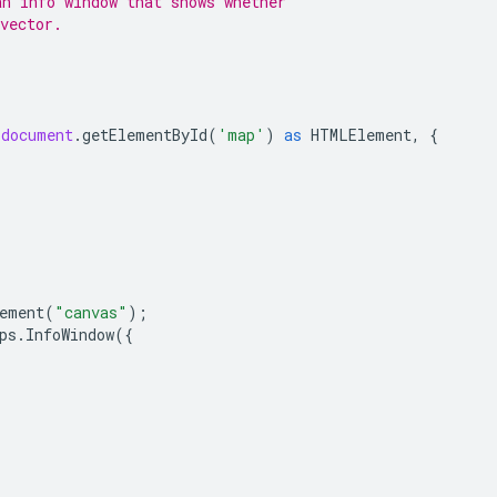
an info window that shows whether
vector.
;
(
document
.
getElementById
(
'map'
)
as
HTMLElement
,
{
ement
(
"canvas"
);
ps
.
InfoWindow
({