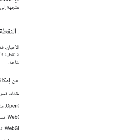
إضافة "خرائط Google" إلى صفحة ويب
الخرائط المتّجهة إل
ربط الأحداث
عناصر التحكّم في الخريطة
التحكّم في التكبير
/
التصغير والتحريك
تنسيق النقطة 
نوع العرض (نقطية ومتجهة)
أنواع الخرائط
الألوان على الخريطة
في بعض الأحيان، قد 
إحداثيات الخريطة والمربّعات
إلى خريطة نقطية لأس
تخصيص الخرائط
المتّجهة متاحة.
التعامل مع الخرائط الثلاثية الأبعاد
التحقّق من إمكانات 
نظرة عامة
البدء
لتحديد إمكانات تسريع الأج
المفاهيم
‫OpenGL: مفعَّلة
الخريطة الأساسية الثلاثية الأبعاد
المحدِّدات
‫WebGL: تسريع الأجهزة
الرسم على الخريطة
‫WebGL2: تسريع الأجهزة
الموارد