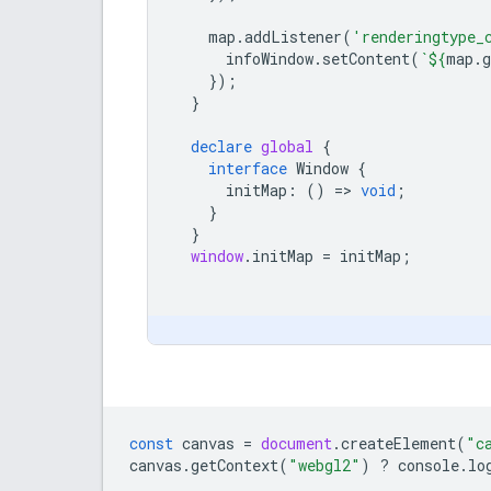
map
.
addListener
(
'renderingtype_
infoWindow
.
setContent
(
`
${
map
.
});
}
declare
global
{
interface
Window
{
initMap
:
()
=
>
void
;
}
}
window
.
initMap
=
initMap
;
const
canvas
=
document
.
createElement
(
"c
canvas
.
getContext
(
"webgl2"
)
?
console
.
lo