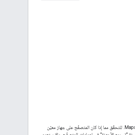
تتوافق المعاينة لميزة WebGL مع المتصفّحات والأجهزة نفسها التي تتوافق مع Maps JavaScript API. للتحقّق مما إذا كان المتصفّح على جهاز معيّن
 ميزة "تسريع الأجهزة" في إعدادات المتصفّح، وإلا ستعود