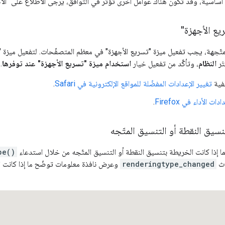
ساسية، وقد تكون هناك عوامل أخرى تؤثر في التوافق، يُرجى الاطّلاع على "الأخط
يع الأجهزة"
تَر
النظام
، وتأكَّد من تفعيل خيار
استخدام ميزة "تسريع الأجهزة" عند توفرها
.
فية
تغيير الإعدادات المفضّلة للمواقع الإلكترونية في Safari
.
ادات الأداء في Firefox
.
تنسيق النقطة أو التنسيق المتّجه
مما إذا كانت الخريطة بتنسيق النقطة أو التنسيق المتّجه من خلال استدعاء
pe()
دث
renderingtype_changed
وعرض نافذة معلومات توضّح ما إذا كانت ا