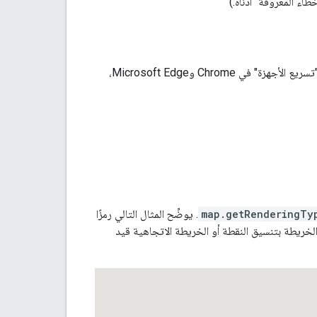
اء المعروفة" أدناه.)
لاستخدام الخرائط المتّجهة، يجب تفعيل ميزة "تسريع الأجهزة" في معظم المتصفّحات. لتفعيل ميزة "تسريع الأجهزة" في Chrome وMicrosoft Edge،
map.getRenderingTy
. يوضِّح المثال التالي رمزًا
لخريطة بتنسيق النقطة أو الخريطة الاتجاهية قيد