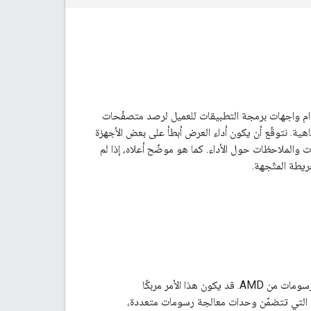
تخدام واجهات برمجة التطبيقات للعميل لرصد متصفّحات
ية. نتوقّع أن يكون أداء العرض أبطأ على بعض الأجهزة
ات والملاحظات حول الأداء. كما هو موضّح أعلاه، إذا لم
ريطة المتّجهة.
هناك مشكلة معروفة في Chrome على بعض أجهزة macOS التي تتضمّن وحدات معالجة الرسومات من AMD. قد يكون هذا الأمر مربكًا
سومات على الأجهزة التي تتضمّن وحدات معالجة رسومات متعددة،