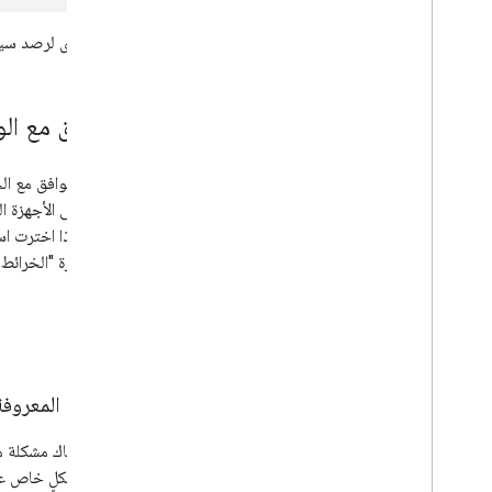
مكتبة العروض المرئية (متوقّفة نهائيًا)
مكتبات برامج مفتوحة المصدر
طُرق أخرى لرصد سياق عرض 
المزيد من الأدلة
دليل نقل البيانات في Google loader
التوافق مع الو
نقل حقول الأماكن (open
now وutc
_
offset)
_
الترقية من الإصدار 2 إلى الإصدار 3
لا يزال التوافق مع ا
الويب على الأجهزة ا
الجوّالة. إذا اخترت 
تتوفّر ميزة "الخرائط
Bugs
الأخطاء المعروفة