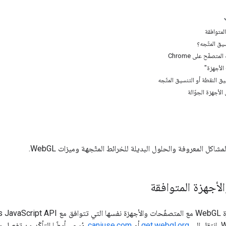
لمتوافقة
يق المتّجه؟
تصفّح على Chrome
الأجهزة"
سيق النقطة أو التنسيق المتّجه
الأجهزة الجوّالة
كل المعروفة والحلول البديلة للخرائط المتّجهة وميزات WebGL.
لأجهزة المتوافقة
get.webgl.org
أو
caniuse.com
. يُرجى أيضًا التأكّد من تفعيل