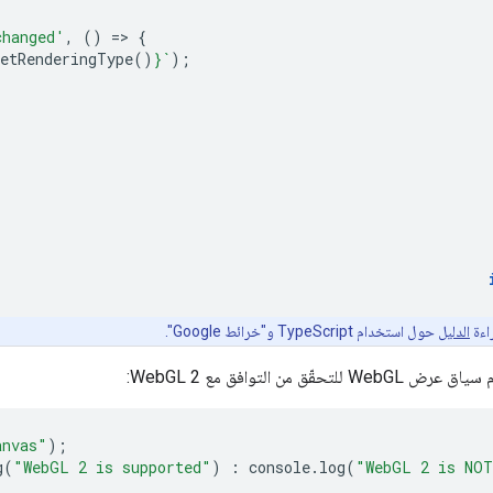
changed'
,
()
=
>
{
getRenderingType
()
}
`
);
اءة
الدليل
حول استخدام TypeScript و"خرائط Google".
قّق من التوافق مع WebGL 2:
anvas"
);
g
(
"WebGL 2 is supported"
)
:
console
.
log
(
"WebGL 2 is NOT