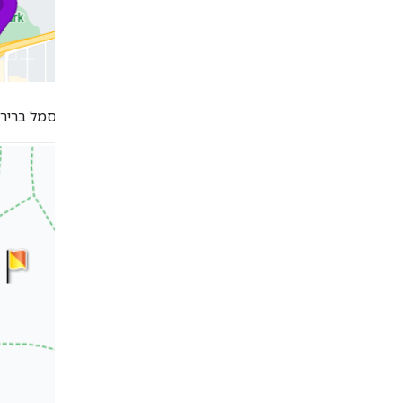
סמנים
סקירה כללית
מתחילים
הוספת סמן למפה
התאמה אישית בסיסית של סמן
החלפת סמל ברירת המ
יצירת סמנים עם גרפיקה
יצירת סמנים באמצעות HTML ו-CSS
שליטה בהתנהגות במהלך התנגשות
,
בגובה
ובמידת החשיפה
איך מגדירים סמנים שניתן ללחוץ עליהם
ונגישים
איך אפשר לגרור סמנים
מעבר לסימונים מתקדמים
סמנים (קודמים)
עבודה עם 'מקומות'
סקירה כללית
מקומות (חדש)
Places UI Kit