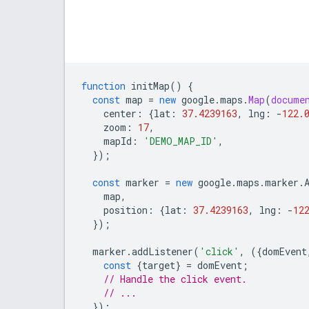
function
initMap
()
{
const
map
=
new
google
.
maps
.
Map
(
docume
center
:
{
lat
:
37.4239163
,
lng
:
-
122.
zoom
:
17
,
mapId
:
'DEMO_MAP_ID'
,
});
const
marker
=
new
google
.
maps
.
marker
.
map
,
position
:
{
lat
:
37.4239163
,
lng
:
-
12
});
marker
.
addListener
(
'click'
,
({
domEvent
const
{
target
}
=
domEvent
;
// Handle the click event.
// ...
});