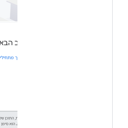
ספריות קוד פתוח
מדריכים נוספים
מדריך להעברת נתונים (מיגרציה) של
Google Loader
העברת שדות של מקומות (open
now
_
,
‏
utc
_
offset)
השלב הבא
שדרוג מ-v2 ל-v3
איך מתחילי
אלא אם צוין אחרת, התוכן של 
Developers‏
.‏ Java הוא סימן מסחרי רשום של חברת Oracle ו/או של השותפים העצמאיים שלה.