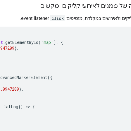
של סמנים לאירועי קליקים ומקשים
ליקים ולאירועים במקלדת, מוסיפים
click
event listener.
nt
.
getElementById
(
'map'
),
{
0947209
},
AdvancedMarkerElement
({
2.0947209
},
,
latLng
})
=>
{