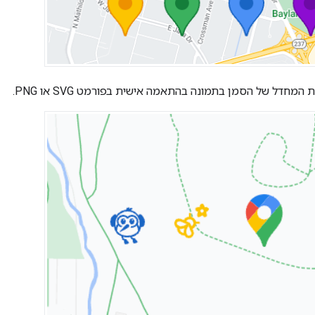
חדל של הסמן בתמונה בהתאמה אישית בפורמט SVG או PNG.