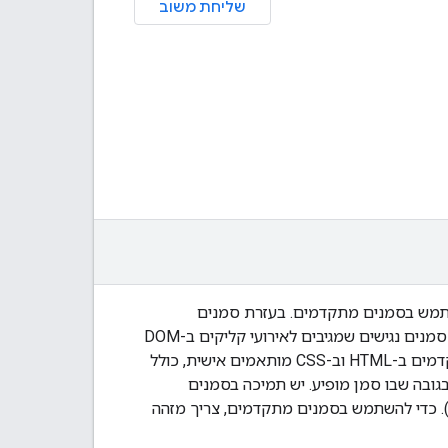
שליחת משוב
שתמש בסמנים מתקדמים. בעזרת סמנים
מתקדמים אפשר ליצור סמנים עם ביצועים טובים מאוד ולהתאים אותם אישית, וגם ליצור סמנים נגישים שמגיבים לאירועי קליקים ב-DOM
ולקלט מהמקלדת. כדי לבצע התאמה אישית מעמיקה יותר, אפשר להשתמש בסמנים מתקדמים ב-HTML וב-CSS מותאמים אישית, כולל
ובה שבו סמן מופיע. יש תמיכה בסמנים
. כדי להשתמש בסמנים מתקדמים, צריך מזהה