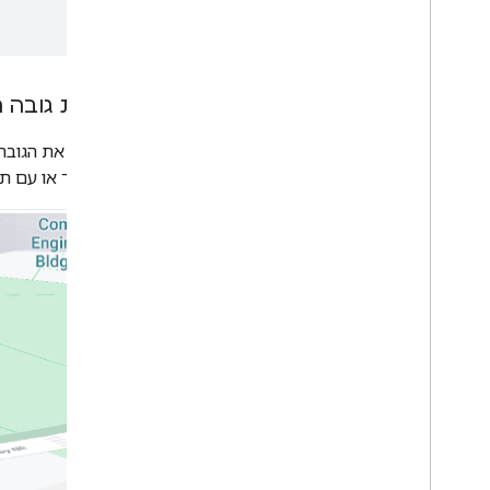
שכבת נתונים
מפת חום (הוצאה משימוש)
שכבות של תנועה
,
תחבורה ציבורית ורכיבה
על אופניים
הגדרת גובה 
שירותים
מגדירים את הגובה
גובה
סמן אחר או עם תו
המרת כתובות לקואורדינטות
(geocoding)
תמונות בזום מקסימלי
Street View
ספריות נוספות
סקירה כללית
ווידג'ט של מד איכות האוויר (ניסיוני)
ספריית השרטוטים (הוצאה משימוש)
ספריית Geometry
ספריית הוויזואליזציה (הוצאה
משימוש)