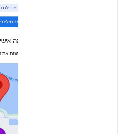
הוספת מפה של Google לדף אינטרנט
מיפוי אירועים
טיפ:
אם במפה שלכם נ
פקדי המפה
איך מתחילים 
שליטה בזום ובהזזה
סוג הרינדור (רסטרים ווקטוריים)
סוגי מפות
התאמה אישי
ערכת הצבעים של המפה
קואורדינטות של מפה ושל משבצת במפה
אפשר לשנות את צב
התאמה אישית של מפות
עבודה עם מפות בתלת-ממד
סקירה כללית
מתחילים
מושגים
מפה תלת-ממדית בסיסית
סמנים
ציור על המפה
משאבים