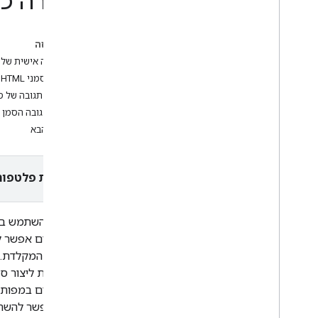
סקירה כל
מערכי שיעור
בדף הזה
הוספת מפה של Google עם סמנים
באמצעות HTML
התאמה אישית של 
הוספת מפה של Google עם סמן
יצירת סמני HTML מותאמים אישית
באמצעות Java
Script
הגדרת תגובה של ס
הוספת מפה של Google לאפליקציית
הגדרת גובה הסמן 
React
השלב הבא
הצגת המיקום הנוכחי
סמנים של אשכולות
בחירת פלטפור
מושגים
ניהול גרסאות
התאמה לשוק המקומי
אפשר להשתמש בסמ
שיטות מומלצות
Type
Script
התחייבויות
האפשרות ליצור סמ
מתקדמים במפות ר
מפה בסיסית
מפה (אפשר להשת