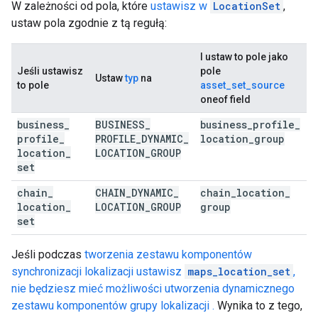
W zależności od pola, które
ustawisz w
LocationSet
,
ustaw pola zgodnie z tą regułą:
I ustaw to pole jako
Jeśli ustawisz
pole
Ustaw
typ
na
to pole
asset_set_source
oneof field
business
_
BUSINESS
_
business
_
profile
_
profile
_
PROFILE
_
DYNAMIC
_
location
_
group
location
_
LOCATION
_
GROUP
set
chain
_
CHAIN
_
DYNAMIC
_
chain
_
location
_
location
_
LOCATION
_
GROUP
group
set
Jeśli podczas
tworzenia zestawu komponentów
synchronizacji lokalizacji ustawisz
maps_location_set
,
nie będziesz mieć możliwości utworzenia dynamicznego
zestawu komponentów grupy lokalizacji .
Wynika to z tego,