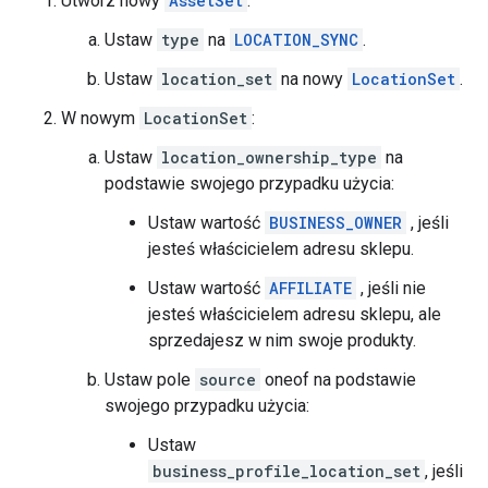
Utwórz nowy
AssetSet
.
Ustaw
type
na
LOCATION_SYNC
.
Ustaw
location_set
na nowy
LocationSet
.
W nowym
LocationSet
:
Ustaw
location_ownership_type
na
podstawie swojego przypadku użycia:
Ustaw wartość
BUSINESS_OWNER
, jeśli
jesteś właścicielem adresu sklepu.
Ustaw wartość
AFFILIATE
, jeśli nie
jesteś właścicielem adresu sklepu, ale
sprzedajesz w nim swoje produkty.
Ustaw pole
source
oneof na podstawie
swojego przypadku użycia:
Ustaw
business_profile_location_set
, jeśli