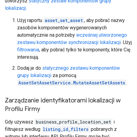
utworzysz
statyczny zestaw komponentów grupy
lokalizacji
.
Użyj raportu
asset_set_asset
, aby pobrać nazwy
zasobów komponentów wygenerowanych
automatycznie na potrzeby
wcześniej utworzonego
zestawu komponentów synchronizacji lokalizacji
. Użyj
filtrowania
, aby pobrać tylko te komponenty, które Cię
interesują.
Dodaj je do
statycznego zestawu komponentów
grupy lokalizacji
za pomocą
AssetSetAssetService.MutateAssetSetAssets
.
Zarządzanie identyfikatorami lokalizacji w
Profilu Firmy
Gdy używasz
business_profile_location_set
i
filtrujesz według
listing_id_filters
pobranych z
witryny lub interfejsu API Profilu Firmy, może być