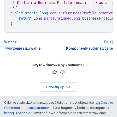
 * @return a Business Profile location ID as a sig
 */
public
static
long
convertBusinessProfileLocationI
return
Long
.
parseUnsignedLong
(
businessProfileL
}
Wstecz
Dalej
Tworzenie i używanie
Komponenty automatyczne
Czy te wskazówki były pomocne?
Prześlij opinię
O ile nie stwierdzono inaczej, treść tej strony jest objęta
licencją Creative
Commons – uznanie autorstwa 4.0
, a fragmenty kodu są dostępne na
licencji Apache 2.0
. Szczegółowe informacje na ten temat zawierają