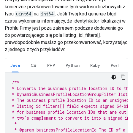
konieczne przekonwertowanie tych wartości liczbowych z
typu
uint64
na
int64
. Jeśli Twój kod generuje błąd
czasu wykonania informujący, że identyfikator lokalizacji w
Profilu Firmy jest poza zakresem podczas dodawania go
do powtarzającego się pola listing_id_filters[],
prawdopodobnie musisz go przekonwertować, korzystając
z jednego z tych przykładów:
Java
C#
PHP
Python
Ruby
Perl
/**
* Converts the business profile location ID to the
* DynamicBusinessProfileLocationGroupFilter.listin
* The business profile location ID is an unsigned 
* listing_id_filters[] field expects signed 64-bit
* for business profile location IDs that are out o
* two's complement to convert it into a signed int
 *
 * @param businessProfileLocationId The ID of a Bu