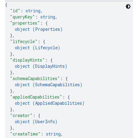
{
"id"
: 
string
,
"queryKey"
: 
string
,
"properties"
: 
{
object (
Properties
)
}
,
"lifecycle"
: 
{
object (
Lifecycle
)
}
,
"displayHints"
: 
{
object (
DisplayHints
)
}
,
"schemaCapabilities"
: 
{
object (
SchemaCapabilities
)
}
,
"appliedCapabilities"
: 
{
object (
AppliedCapabilities
)
}
,
"creator"
: 
{
object (
UserInfo
)
}
,
"createTime"
: 
string
,