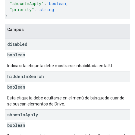
"shownInApply"
: 
boolean
,
"priority"
: 
string
}
Campos
disabled
boolean
Indica si la etiqueta debe mostrarse inhabilitada en la IU.
hidden
In
Search
boolean
Esta etiqueta debe ocultarse en el menú de búsqueda cuando
se buscan elementos de Drive.
shown
In
Apply
boolean