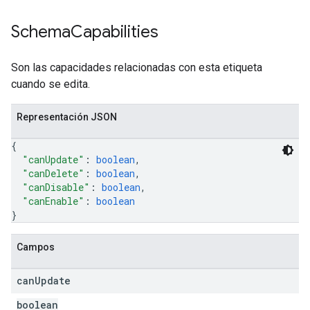
Schema
Capabilities
Son las capacidades relacionadas con esta etiqueta
cuando se edita.
Representación JSON
{
"canUpdate"
: 
boolean
,
"canDelete"
: 
boolean
,
"canDisable"
: 
boolean
,
"canEnable"
: 
boolean
}
Campos
can
Update
boolean