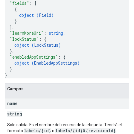
"fields"
: 
[
{
object (
Field
)
}
]
,
"learnMoreUri"
: 
string
,
"lockStatus"
: 
{
object (
LockStatus
)
}
,
"enabledAppSettings"
: 
{
object (
EnabledAppSettings
)
}
}
Campos
name
string
Solo salida. Es el nombre del recurso de la etiqueta. Tendrá el
labels/{id}
labels/{id}@{revisionId}
formato
o
,