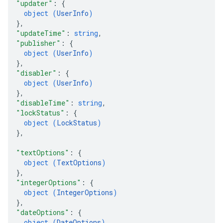
"updater"
: 
{
object (
UserInfo
)
}
,
"updateTime"
: 
string
,
"publisher"
: 
{
object (
UserInfo
)
}
,
"disabler"
: 
{
object (
UserInfo
)
}
,
"disableTime"
: 
string
,
"lockStatus"
: 
{
object (
LockStatus
)
}
,
"textOptions"
: 
{
object (
TextOptions
)
}
,
"integerOptions"
: 
{
object (
IntegerOptions
)
}
,
"dateOptions"
: 
{
object (
DateOptions
)