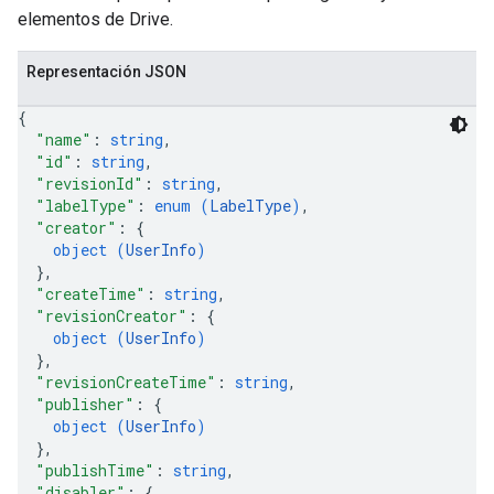
elementos de Drive.
Representación JSON
{
"name"
: 
string
,
"id"
: 
string
,
"revisionId"
: 
string
,
"labelType"
: 
enum (
LabelType
)
,
"creator"
: 
{
object (
UserInfo
)
}
,
"createTime"
: 
string
,
"revisionCreator"
: 
{
object (
UserInfo
)
}
,
"revisionCreateTime"
: 
string
,
"publisher"
: 
{
object (
UserInfo
)
}
,
"publishTime"
: 
string
,
"disabler"
: 
{