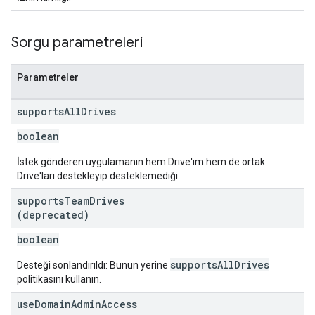
Sorgu parametreleri
Parametreler
supports
All
Drives
boolean
İstek gönderen uygulamanın hem Drive'ım hem de ortak
Drive'ları destekleyip desteklemediği
supports
Team
Drives
(deprecated)
boolean
supportsAllDrives
Desteği sonlandırıldı: Bunun yerine
politikasını kullanın.
use
Domain
Admin
Access