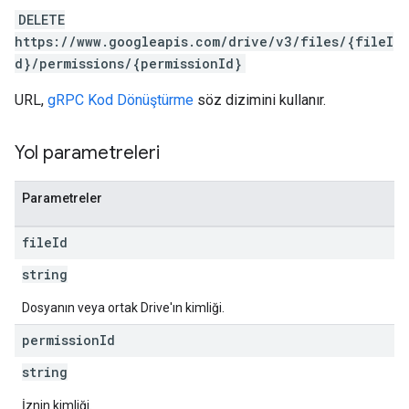
DELETE
https://www.googleapis.com/drive/v3/files/{fileI
d}/permissions/{permissionId}
URL,
gRPC Kod Dönüştürme
söz dizimini kullanır.
Yol parametreleri
Parametreler
file
Id
string
Dosyanın veya ortak Drive'ın kimliği.
permission
Id
string
İznin kimliği.