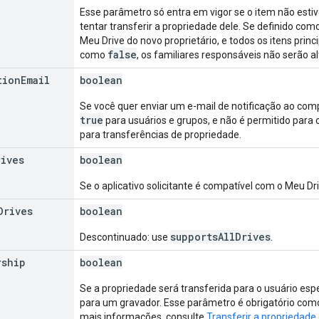
Esse parâmetro só entra em vigor se o item não estiv
tentar transferir a propriedade dele. Se definido com
Meu Drive do novo proprietário, e todos os itens princ
false
como
, os familiares responsáveis não serão a
tion
Email
boolean
Se você quer enviar um e-mail de notificação ao com
true
para usuários e grupos, e não é permitido para o
para transferências de propriedade.
rives
boolean
Se o aplicativo solicitante é compatível com o Meu Dr
Drives
boolean
supportsAllDrives
Descontinuado: use
.
rship
boolean
Se a propriedade será transferida para o usuário espe
para um gravador. Esse parâmetro é obrigatório como
mais informações, consulte
Transferir a propriedade