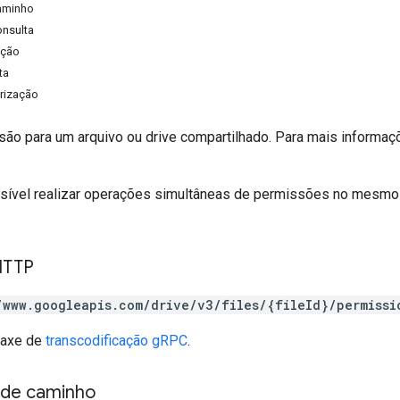
aminho
onsulta
ação
ta
rização
são para um arquivo ou drive compartilhado. Para mais informaç
ssível realizar operações simultâneas de permissões no mesmo a
HTTP
/www.googleapis.com/drive/v3/files/{fileId}/permissi
taxe de
transcodificação gRPC
.
 de caminho