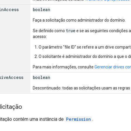
in
Access
boolean
Faça a solicitação como administrador do domínio.
true
Se definido como
e se as seguintes condições ad
acesso:
O parâmetro "file ID" se refere a um drive compart
O solicitante é administrador do domínio a que o 
Para mais informações, consulte
Gerenciar drives c
sive
Access
boolean
Descontinuado: todas as solicitações usam as regras
icitação
citação contém uma instância de
Permission
.