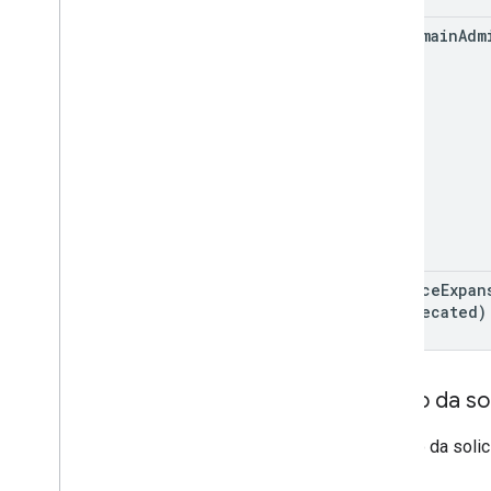
use
Domain
Adm
enforce
Expan
(deprecated)
Corpo da sol
O corpo da soli