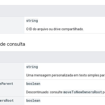
string
O ID do arquivo ou drive compartilhado.
de consulta
string
Uma mensagem personalizada em texto simples para in
e
Parent
boolean
moveToNewOwnersRoot
Descontinuado: consulte
p
ers
Root
boolean