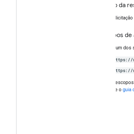
Corpo da re
Se a solicitação
Escopos de 
Requer um dos 
https://
https://
Alguns escopos 
consulte o
guia 