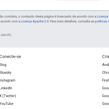
ão contrária, o conteúdo desta página é licenciado de acordo com a
Licença 
e acordo com a
Licença Apache 2.0
. Para mais detalhes, consulte as
políticas
2-24 UTC.
Conecte-se
Cri
Blog
And
Bluesky
Chr
Instagram
Fire
LinkedIn
Goog
X (Twitter)
Goog
YouTube
Goog