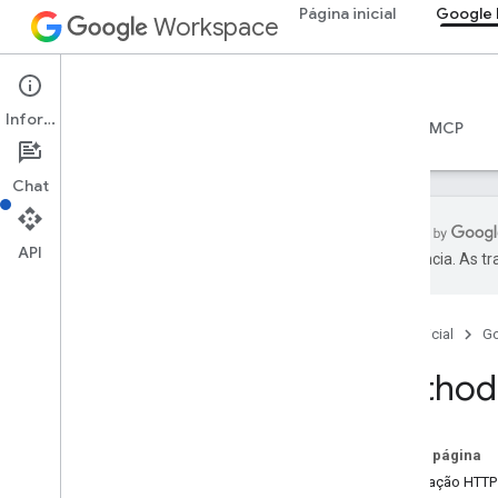
Página inicial
Google 
Workspace
Google Drive
Informações
Visão geral
Guias
Referência
Servidor MCP
Chat
API
preferência. As t
API Drive
v3
Página inicial
G
Resumo do recurso
Method:
Recursos REST
sobre
accessproposals
Nesta página
aprovações
Solicitação HTTP
apps