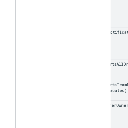
v2beta
Bibliotecas de clientes
Limites de uso
API Google Picker
send
Notifica
Resumo
Aulas
Enums
Interfaces
Aliases de tipo
supports
All
D
supports
Team
(deprecated)
transfer
Owne