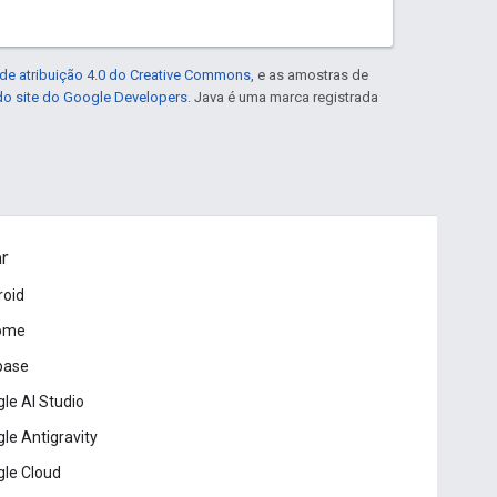
de atribuição 4.0 do Creative Commons
, e as amostras de
 do site do Google Developers
. Java é uma marca registrada
ar
roid
ome
base
le AI Studio
le Antigravity
le Cloud