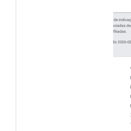
Exceto em caso de indicaç
código são licenciadas d
da Oracle e/ou afiliadas.
Última atualização 2026-0
Envolver
Google Developer Program
Google Developer Groups
Google Developer Experts
Accelerators
Google Cloud & NVIDIA