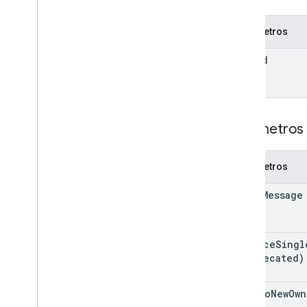
v2
Bibliotecas de clientes
Parâmetros
Termos e operadores de consulta de
pesquisa
file
Id
Tipos MIME compatíveis
Exportar tipos MIME
Papéis e permissões
Classificadores de região
Parâmetros 
Diferenças entre o drive compartilhado
e o Meu Drive
Limites de uso
Parâmetros
Drive Activity API
email
Message
v2
Bibliotecas de clientes
Downloads da biblioteca de cliente
enforce
Singl
(deprecated)
API Drive Labels
v2
move
To
New
Own