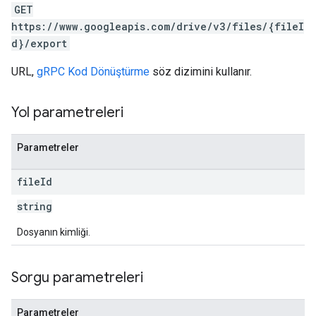
GET
https://www.googleapis.com/drive/v3/files/{fileI
d}/export
URL,
gRPC Kod Dönüştürme
söz dizimini kullanır.
Yol parametreleri
Parametreler
file
Id
string
Dosyanın kimliği.
Sorgu parametreleri
Parametreler